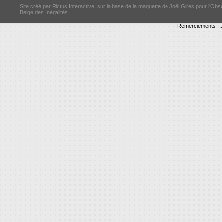
Site créé par Rictus Interactive, sur la base de la maquette de Joël Girès pour l'Obs
Belge des Inégalités
Remerciements : J