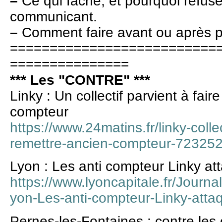
–
Ce qui fâche, et pourquoi refus
communicant.
–
Comment faire avant ou après p
==========================
===============
*** Les "CONTRE" ***
Linky : Un collectif parvient à fai
compteur
https://www.24matins.fr/linky-collec
remettre-ancien-compteur-72325
Lyon : Les anti compteur Linky att
https://www.lyoncapitale.fr/Journal
yon-Les-anti-compteur-Linky-attaq
Pernes-les-Fontaines : contre les