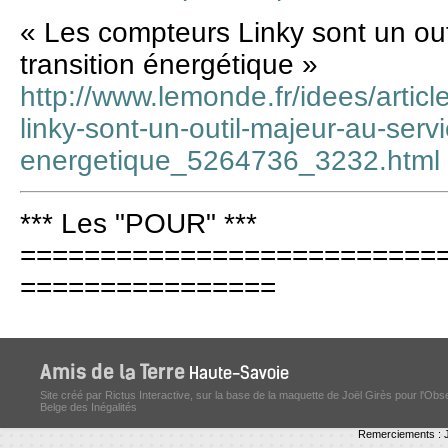
« Les compteurs Linky sont un out
transition énergétique »
http://www.lemonde.fr/idees/artic
linky-sont-un-outil-majeur-au-servi
energetique_5264736_3232.html
*** Les "POUR" ***
==========================
================
Site créé par Rictus Interactive, sur la base de la maquette de Joël Girès pour l'Obs
Belge des Inégalités
Remerciements : J