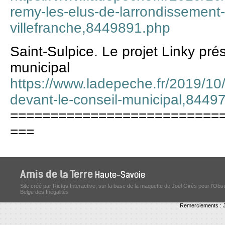
remy-les-elus-de-larrondissement
villefranche,8449891.php
Saint-Sulpice. Le projet Linky pré
municipal
https://www.ladepeche.fr/2019/10/0
devant-le-conseil-municipal,8449
==========================
===
Site créé par Rictus Interactive, sur la base de la maquette de Joël Girès pour l'Obs
Belge des Inégalités
Remerciements : J