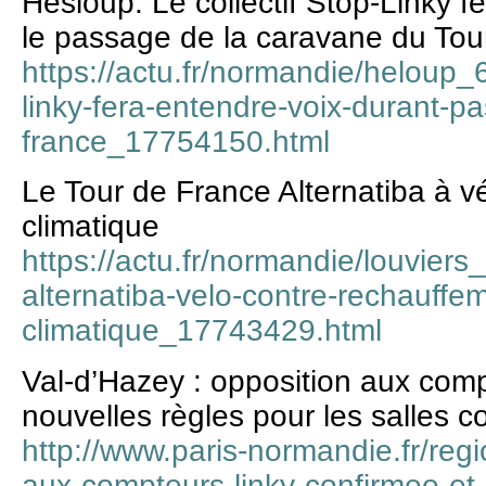
Hesloup. Le collectif Stop-Linky f
le passage de la caravane du Tou
https://actu.fr/normandie/heloup_6
linky-fera-entendre-voix-durant-p
france_17754150.html
Le Tour de France Alternatiba à v
climatique
https://actu.fr/normandie/louviers
alternatiba-velo-contre-rechauffe
climatique_17743429.html
Val-d’Hazey : opposition aux comp
nouvelles règles pour les salles
http://www.paris-normandie.fr/regi
aux-compteurs-linky-confirmee-et-