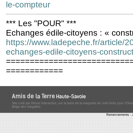
le-compteur
*** Les "POUR" ***
Echanges édile-citoyens : « constr
https://www.ladepeche.fr/article/
echanges-edile-citoyens-construct
==========================
============
Site créé par Rictus Interactive, sur la base de la maquette de Joël Girès pour l'Obs
Belge des Inégalités
Remerciements : J