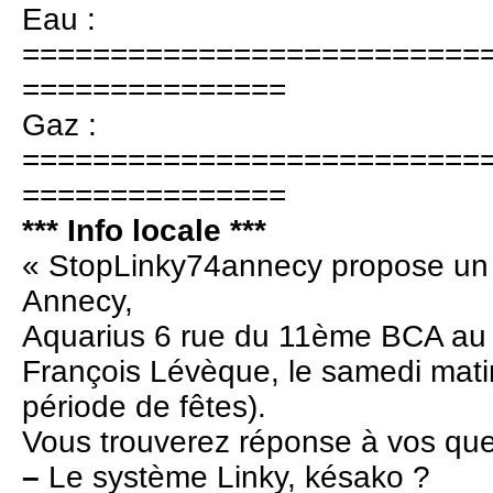
Eau :
==========================
===============
Gaz :
==========================
===============
*** Info locale ***
« StopLinky74annecy propose un li
Annecy,
Aquarius 6 rue du 11ème BCA au 
François Lévèque, le samedi mat
période de fêtes).
Vous trouverez réponse à vos que
–
Le système Linky, késako ?