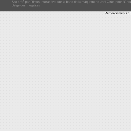
Site créé par Rictus Interactive, sur la base de la maquette de Joël Girès pour l'Obs
Belge des Inégalités
Remerciements : J