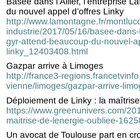
Basée dans l’Allier, l’entreprise 
du nouvel appel d’offres Linky
http://www.lamontagne.fr/montluc
industrie/2017/05/16/basee-dans-l-a
gyr-attend-beaucoup-du-nouvel-ap
linky_12403408.html
Gazpar arrive à Limoges
http://france3-regions.francetvinfo
vienne/limoges/gazpar-arrive-lim
Déploiement de Linky : la maîtrise
https://www.greenunivers.com/201
maitrise-de-lenergie-oubliee-1625
Un avocat de Toulouse part en cr