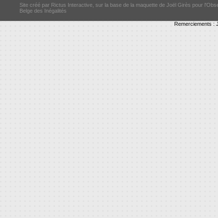
Site créé par Rictus Interactive, sur la base de la maquette de Joël Girès pour l'Obs
Belge des Inégalités
Remerciements : J