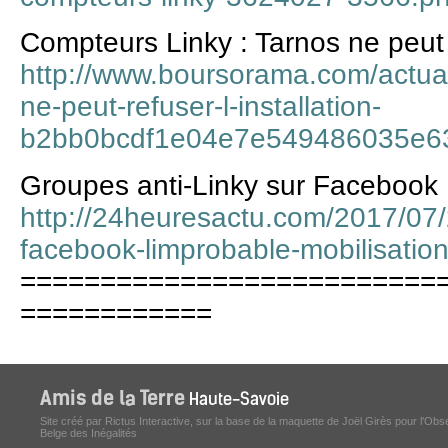
Compteurs Linky : Tarnos ne peut r
http://www.boursorama.com/actual
ne-peut-refuser-l-installation-
b2bb0bcdf1e04e7e549486035e6
Groupes anti-Linky sur Facebook :
http://24heuresactu.com/2017/07/2
facebook-limprobable-mobilisation
==========================
============
Site créé par Rictus Interactive, sur la base de la maquette de Joël Girès pour l'Obs
Belge des Inégalités