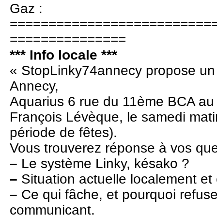
Gaz :
==========================
===============
*** Info locale ***
« StopLinky74annecy propose un li
Annecy,
Aquarius 6 rue du 11ème BCA au 
François Lévèque, le samedi mat
période de fêtes).
Vous trouverez réponse à vos que
–
Le système Linky, késako ?
–
Situation actuelle localement et
–
Ce qui fâche, et pourquoi refus
communicant.