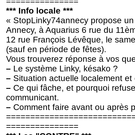
===============
*** Info locale ***
« StopLinky74annecy propose un l
Annecy, à Aquarius 6 rue du 11è
12 rue François Lévêque, le sam
(sauf en période de fêtes).
Vous trouverez réponse à vos que
–
Le système Linky, késako ?
–
Situation actuelle localement et
–
Ce qui fâche, et pourquoi refus
communicant.
–
Comment faire avant ou après p
==========================
===============