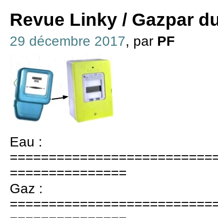
Revue Linky / Gazpar d
29 décembre 2017
, par
PF
Eau :
==========================
===============
Gaz :
==========================