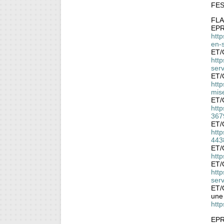
FE
FLA
EPR 
http
en-
ET/
htt
ser
ET/
http
mis
ET/
htt
367
ET/
http
443
ET/
htt
ET/
http
ser
ET/
une 
htt
EPR 