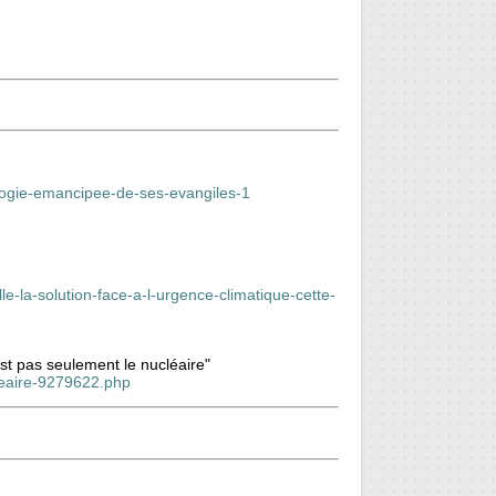
logie-emancipee-de-ses-evangiles-1
le-la-solution-face-a-l-urgence-climatique-cette-
est pas seulement le nucléaire"
cleaire-9279622.php