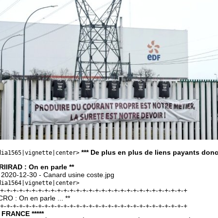
*** De plus en plus de liens payants donc 
dia1565|vignette|center>
CRIIRAD : On en parle **
: 2020-12-30 - Canard usine coste.jpg
dia1564|vignette|center>
-+-+-+-+-+-+-+-+-+-+-+-+-+-+-+-+-+-+-+-+-+-+-+-+-+-+-+-+-+-+
CRO : On en parle ... **
-+-+-+-+-+-+-+-+-+-+-+-+-+-+-+-+-+-+-+-+-+-+-+-+-+-+-+-+-+-+
* FRANCE *****