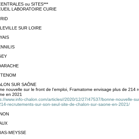
 CENTRALES ou SITES***
UEIL LABORATOIRE CURIE
RID
LEVILLE SUR LOIRE
YAIS
NNILIS
GEY
DARACHE
TTENOM
ALON SUR SAÔNE
e nouvelle sur le front de l’emploi, Framatome envisage plus de 214 r
ne en 2021
ps://www.info-chalon.com/articles//2020/12/27/47537/bonne-nouvelle-su
214-recrutements-sur-son-seul-site-de-chalon-sur-saone-en-2021/
INON
AUX
UAS-MEYSSE