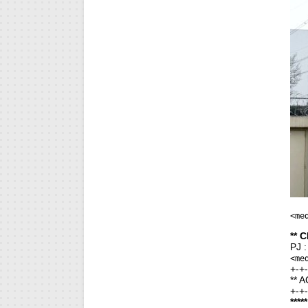
<me
** 
PJ 
<me
+-+
** A
+-+
****