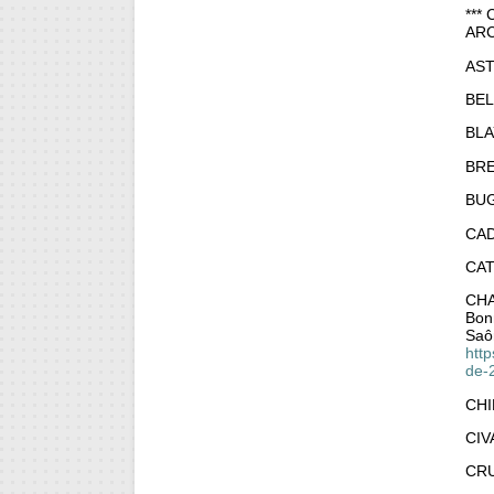
***
ARC
AST
BEL
BLA
BRE
BU
CA
CA
CH
Bonn
Saô
htt
de-
CH
CIV
CR