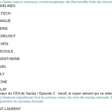
ps://www.natura-sciences.com/energie/epr-de-flamanville-fuite-de-docu
AVELINES
LFECH
HAGUE
ERIE
 CREUSOT
VESI
RCOULE
GENT/SEINE
UEL
NLY
CINE
CLAY
cœur du CEA de Saclay / Episode 2 : Iseult, le super-aimant qui va ai
s://www.le-republicain.fr/a-la-une/au-coeur-du-cea-de-saclay-episode-2
prendre-le-cerveau-humain
NT-LAURENT