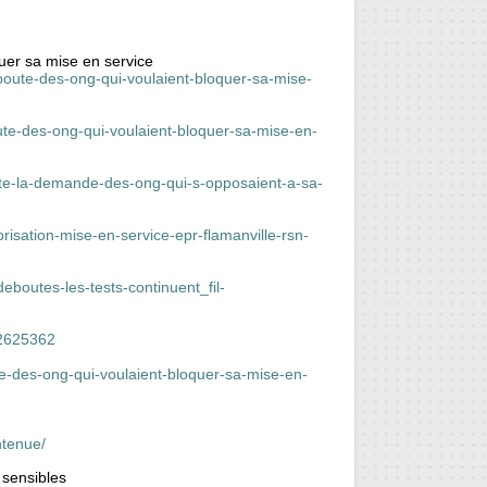
uer sa mise en service
eboute-des-ong-qui-voulaient-bloquer-sa-mise-
ute-des-ong-qui-voulaient-bloquer-sa-mise-en-
ejete-la-demande-des-ong-qui-s-opposaient-a-sa-
isation-mise-en-service-epr-flamanville-rsn-
eboutes-les-tests-continuent_fil-
62625362
ute-des-ong-qui-voulaient-bloquer-sa-mise-en-
ntenue/
 sensibles