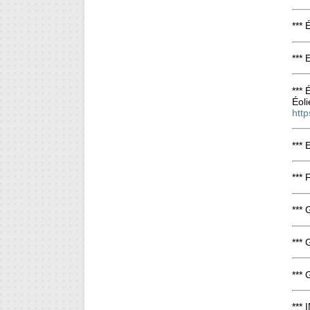
***
*** 
*** 
Éoli
htt
*** 
*** 
***
***
***
*** 