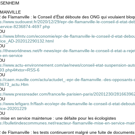
SSENHEIM
MANVILLE
de Flamanville : le Conseil d’État déboute des ONG qui voulaient bloq
s://www.sudouest.fr/2020/12/29/epr-de-flamanville-le-conseil-d-etat-d
service-8236874-4697.php
OU
ps://www.bfmtv.com/economie/epr-de-flamanville-le-conseil-d-etat-debo
vice_AD-202012290132.html
OU
s://theworldnews.net/fr-news/epr-de-flamanville-le-conseil-d-etat-a-r
e-en-service
OU
ps://www.actu-environnement.com/ae/news/conseil-etat-suspension-autor
93.php4#xtor=RSS-6
OU
s://caen.maville.com/actu/actudet_-epr-de-flamanville.-des-opposants-d
8673_actu.Htm
OU
ps://www.pressreader.com/france/le-parisien-paris/20201230/2816639
OU
s://www.lefigaro.fr/flash-eco/epr-de-flamanville-le-conseil-d-etat-debo
vice-20201229
OU
mise en service maintenue : une défaite pour les écologistes
ps://bulletindescommunes.net/reacteur-flamanville-mise-en-service-mai
de Flamanville : les tests continueront malgré une fuite de documents