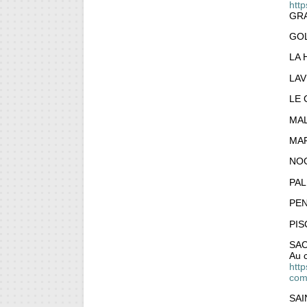
htt
GR
GO
LA 
LAV
LE
MAL
MA
NO
PAL
PE
PIS
SA
Au 
http
com
SAI