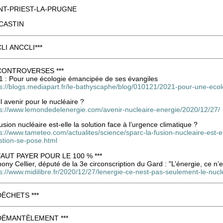
NT-PRIEST-LA-PRUGNE
CASTIN
 CLI ANCCLI***
 CONTROVERSES ***
1 : Pour une écologie émancipée de ses évangiles
ps://blogs.mediapart.fr/le-bathyscaphe/blog/010121/2021-pour-une-eco
 avenir pour le nucléaire ?
ps://www.lemondedelenergie.com/avenir-nucleaire-energie/2020/12/27/
usion nucléaire est-elle la solution face à l’urgence climatique ?
s://www.tameteo.com/actualites/science/sparc-la-fusion-nucleaire-est-el
stion-se-pose.html
 FAUT PAYER POUR LE 100 % ***
ony Cellier, député de la 3e circonscription du Gard : "L’énergie, ce n’
ps://www.midilibre.fr/2020/12/27/lenergie-ce-nest-pas-seulement-le-nu
 DÉCHETS ***
 DÉMANTÈLEMENT ***