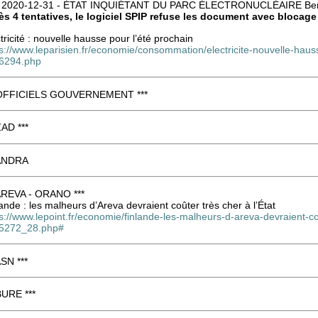
: 2020-12-31 - ÉTAT INQUIÉTANT DU PARC ÉLECTRONUCLÉAIRE Ber
ès 4 tentatives, le logiciel SPIP refuse les document avec blocag
tricité : nouvelle hausse pour l’été prochain
ps://www.leparisien.fr/economie/consommation/electricite-nouvelle-hau
6294.php
 OFFICIELS GOUVERNEMENT ***
ZAD ***
 ANDRA
 AREVA - ORANO ***
ande : les malheurs d’Areva devraient coûter très cher à l’État
s://www.lepoint.fr/economie/finlande-les-malheurs-d-areva-devraient-co
5272_28.php#
ASN ***
BURE ***