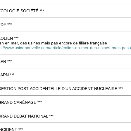
 ÉCOLOGIE SOCIÉTÉ ***
EDF ***
ÉOLIEN ***
en en mer, des usines mais pas encore de filière française
ps://www.usinenouvelle.com/article/eolien-en-mer-des-usines-mais-pas-
EPR ***
FARN ***
 GESTION POST-ACCIDENTELLE D’UN ACCIDENT NUCLEAIRE ***
 GRAND CARÉNAGE ***
 GRAND DEBAT NATIONAL ***
INCIDENT ***