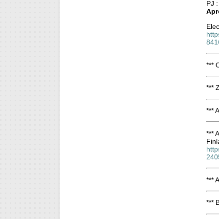
PJ 
Apr
Elec
htt
841
***
*** 
***
***
Finl
http
240
*** 
*** 