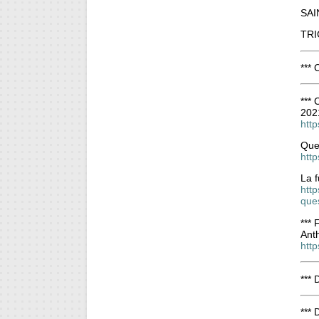
SAI
TRI
***
***
202
htt
Quel
htt
La f
http
que
***
Anth
htt
***
***