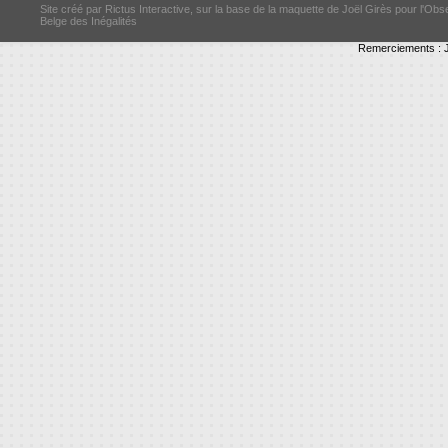
Site créé par Rictus Interactive, sur la base de la maquette de Joël Girès pour l'Obs
Belge des Inégalités
Remerciements : J