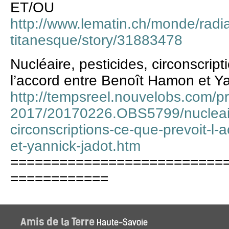
ET/OU
http://www.lematin.ch/monde/radia
titanesque/story/31883478
Nucléaire, pesticides, circonscri
l’accord entre Benoît Hamon et Y
http://tempsreel.nouvelobs.com/pre
2017/20170226.OBS5799/nucleair
circonscriptions-ce-que-prevoit-l
et-yannick-jadot.htm
==========================
============