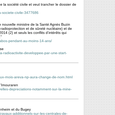
la société civile et veut trancher le dossier de
a-societe-civile-3477686
e nouvelle ministre de la Santé Agnès Buzin
e radioprotection et de sûreté nucléaire) et de
014 (2) et seuls les conflits d’intérêts qui
."
labos-pendant-au-moins-14-ans/
ise
la-radioactivite-developpee-par-une-start-
-deux-mois-areva-np-aura-change-de-nom.html
d’Imouraren
elles-depreciations-notamment-sur-la-mine-
enheim et du Bugey
ravaux-additionnels-sur-les-centrales-de-