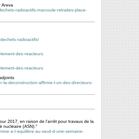
r Areva
dechets-radioactifs-marcoule-retraites-place-
echets-radioactifs/
element-des-reacteurs
element-des-reacteurs
adjoints
r-la-deconstruction-affirme-l-un-des-directeurs-
pour 2017, en raison de l’arrêt pour travaux de la
é nucléaire (ASN)."
ermine-a-l-equilibre-au-seuil-d-une-semaine-