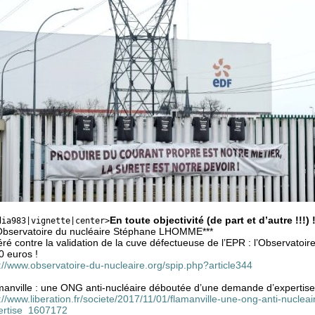
En toute objectivité (de part et d’autre !!!) 
dia983|vignette|center>
 Observatoire du nucléaire Stéphane LHOMME***
ré contre la validation de la cuve défectueuse de l’EPR : l’Observatoi
0 euros !
://www.observatoire-du-nucleaire.org/spip.php?article344
manville : une ONG anti-nucléaire déboutée d’une demande d’expertise
://www.liberation.fr/societe/2017/11/01/flamanville-une-ong-anti-nucl
ertise_1607172