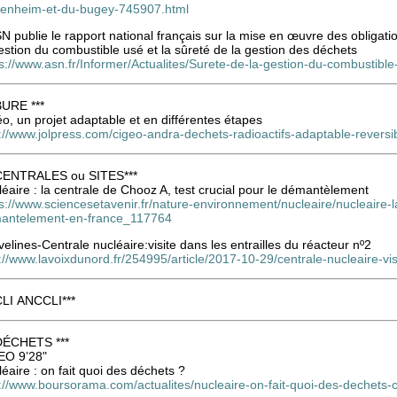
senheim-et-du-bugey-745907.html
N publie le rapport national français sur la mise en œuvre des obliga
estion du combustible usé et la sûreté de la gestion des déchets
s://www.asn.fr/Informer/Actualites/Surete-de-la-gestion-du-combustible
BURE ***
o, un projet adaptable et en différentes étapes
://www.jolpress.com/cigeo-andra-dechets-radioactifs-adaptable-reversi
 CENTRALES ou SITES***
éaire : la centrale de Chooz A, test crucial pour le démantèlement
s://www.sciencesetavenir.fr/nature-environnement/nucleaire/nucleaire-l
antelement-en-france_117764
elines-Centrale nucléaire:visite dans les entrailles du réacteur nº2
://www.lavoixdunord.fr/254995/article/2017-10-29/centrale-nucleaire-vis
 CLI ANCCLI***
 DÉCHETS ***
EO 9’28"
éaire : on fait quoi des déchets ?
p://www.boursorama.com/actualites/nucleaire-on-fait-quoi-des-deche