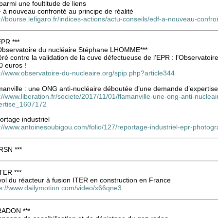
parmi une foultitude de liens
 à nouveau confronté au principe de réalité
://bourse.lefigaro.fr/indices-actions/actu-conseils/edf-a-nouveau-confr
EPR ***
 Observatoire du nucléaire Stéphane LHOMME***
ré contre la validation de la cuve défectueuse de l’EPR : l’Observatoi
0 euros !
://www.observatoire-du-nucleaire.org/spip.php?article344
manville : une ONG anti-nucléaire déboutée d’une demande d’expertise
://www.liberation.fr/societe/2017/11/01/flamanville-une-ong-anti-nucl
ertise_1607172
rtage industriel
://www.antoinesoubigou.com/folio/127/reportage-industriel-epr-photogr
IRSN ***
ITER ***
ol du réacteur à fusion ITER en construction en France
ps://www.dailymotion.com/video/x66qne3
 RADON ***