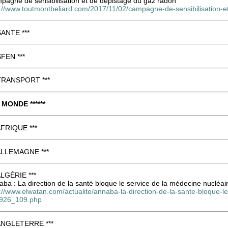
pagne de sensibilisation et de dépistage du gaz radon
p://www.toutmontbeliard.com/2017/11/02/campagne-de-sensibilisation-e
SANTE ***
SFEN ***
 TRANSPORT ***
* MONDE ******
 AFRIQUE ***
 ALLEMAGNE ***
ALGÉRIE ***
ba : La direction de la santé bloque le service de la médecine nucléai
p://www.elwatan.com/actualite/annaba-la-direction-de-la-sante-bloque-
926_109.php
 ANGLETERRE ***