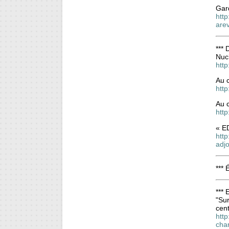
Gard
http
are
***
Nucl
htt
Au 
htt
Au 
htt
« ED
http
adjo
***
*** 
"Sur
cent
http
cha