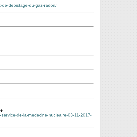
t-de-depistage-du-gaz-radon/
re
le-service-de-la-medecine-nucleaire-03-11-2017-