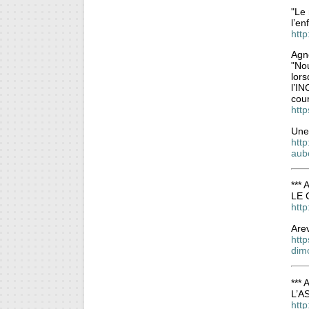
"Le 
l’en
http
Agn
"Nou
lors
l’IN
cou
htt
Une
http
aub
*** 
LE 
htt
Are
htt
dim
*** 
L’A
http