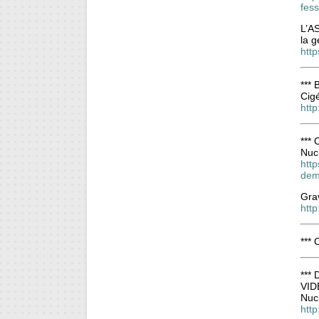
fes
L’AS
la g
http
*** 
Cigé
http
***
Nucl
http
dem
Grav
http
***
***
VID
Nucl
htt