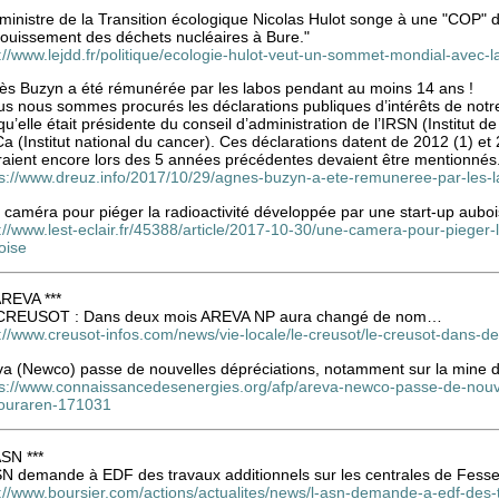
ministre de la Transition écologique Nicolas Hulot songe à une "COP" de 
fouissement des déchets nucléaires à Bure."
://www.lejdd.fr/politique/ecologie-hulot-veut-un-sommet-mondial-avec-l
ès Buzyn a été rémunérée par les labos pendant au moins 14 ans !
s nous sommes procurés les déclarations publiques d’intérêts de notr
qu’elle était présidente du conseil d’administration de l’IRSN (Institut d
Ca (Institut national du cancer). Ces déclarations datent de 2012 (1) et 2
raient encore lors des 5 années précédentes devaient être mentionnés
ps://www.dreuz.info/2017/10/29/agnes-buzyn-a-ete-remuneree-par-les-
 caméra pour piéger la radioactivité développée par une start-up aubo
://www.lest-eclair.fr/45388/article/2017-10-30/une-camera-pour-pieger-
oise
AREVA ***
CREUSOT : Dans deux mois AREVA NP aura changé de nom…
p://www.creusot-infos.com/news/vie-locale/le-creusot/le-creusot-dans
va (Newco) passe de nouvelles dépréciations, notamment sur la mine 
ps://www.connaissancedesenergies.org/afp/areva-newco-passe-de-nouv
ouraren-171031
ASN ***
SN demande à EDF des travaux additionnels sur les centrales de Fess
://www.boursier.com/actions/actualites/news/l-asn-demande-a-edf-des-t