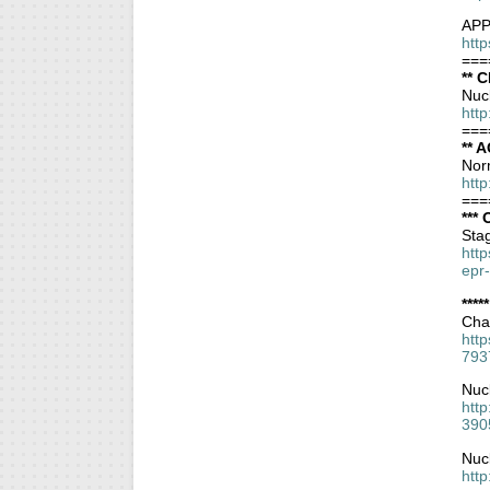
APP
htt
===
** C
Nuc
http
===
** A
Norm
htt
===
*** 
Stag
htt
epr-
****
Cha
htt
793
Nucl
htt
390
Nucl
http