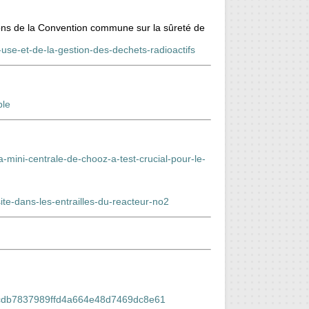
tions de la Convention commune sur la sûreté de
-use-et-de-la-gestion-des-dechets-radioactifs
ble
a-mini-centrale-de-chooz-a-test-crucial-pour-le-
ite-dans-les-entrailles-du-reacteur-no2
ts-cdb7837989ffd4a664e48d7469dc8e61