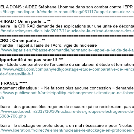
EL A DONS : AIDEZ Stéphane Lhomme dans son combat contre l’EPR
ps://blogs.mediapart.fr/charlotte-renault/blog/031117/appel-dons-aid
========================================================
RIIRAD : On en parle ... **
léaire : la CRIIRAD demande des explications sur une unité de décont
://mediascitoyens-diois.info/2017/11/nucleaire-la-criirad-demande-des
========================================================
CRO : On en parle ... **
andie : l’appel à l’aide de l’Acro, vigie du nucléaire
p://www.leparisien.fr/basse-normandie/normandie-l-appel-a-l-aide-de-l
========================================================
Opportunité à ne pas rater !!! ***
e - Etude comparative de l’enceinte du simulateur d’étude et formation
ps://www.wizbii.com/company/edf/job/stage-etude-comparative-de-l-ence
de-flamanville-h-f
* FRANCE *****
ngement climatique : « Ne faisons plus aucune concession » demande
ps://www.publicsenat.fr/article/politique/changement-climatique-ne-fa
75
éaire : des groupes électrogènes de secours qui ne résisteraient pas
p://www.sudouest.fr/2017/10/30/nucleaire-des-groupes-electrogenes-de
5988-706.php
éaire : le stockage en profondeur, « un mal nécessaire » pour Nicolas 
://www.liberation.fr/direct/element/nucleaire-le-stockage-en-profonde