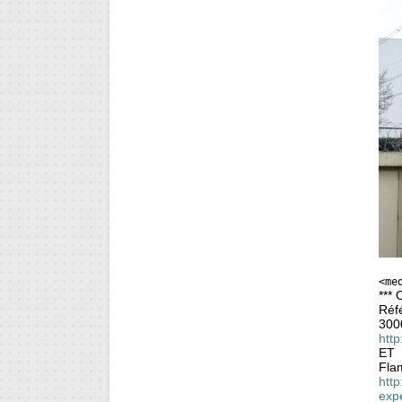
<me
***
Réfé
300
http
ET
Fla
http
exp