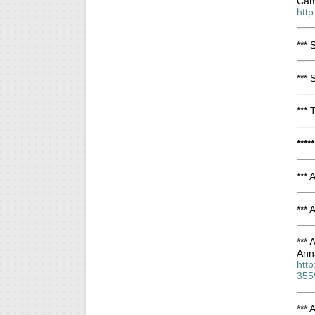
Cam
htt
*** 
*** 
***
****
***
***
*** 
Anna
htt
355
***