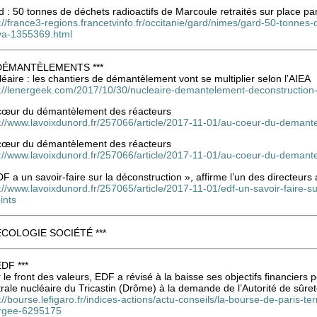
 : 50 tonnes de déchets radioactifs de Marcoule retraités sur place pa
://france3-regions.francetvinfo.fr/occitanie/gard/nimes/gard-50-tonnes-
va-1355369.html
 DÉMANTÈLEMENTS ***
éaire : les chantiers de démantèlement vont se multiplier selon l’AIEA
p://lenergeek.com/2017/10/30/nucleaire-demantelement-deconstruction-d
cœur du démantèlement des réacteurs
p://www.lavoixdunord.fr/257066/article/2017-11-01/au-coeur-du-demant
cœur du démantèlement des réacteurs
p://www.lavoixdunord.fr/257066/article/2017-11-01/au-coeur-du-demant
F a un savoir-faire sur la déconstruction », affirme l’un des directeurs 
://www.lavoixdunord.fr/257065/article/2017-11-01/edf-un-savoir-faire-su
ints
 ÉCOLOGIE SOCIÉTÉ ***
EDF ***
 le front des valeurs, EDF a révisé à la baisse ses objectifs financiers 
rale nucléaire du Tricastin (Drôme) à la demande de l’Autorité de sûret
://bourse.lefigaro.fr/indices-actions/actu-conseils/la-bourse-de-paris-t
rgee-6295175