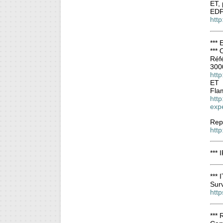
ET, 
EDF
http
*** 
***
Réfé
300
http
ET
Fla
http
exp
Repo
http
*** 
*** 
Surv
htt
***