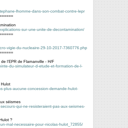
ez-stephane-lhomme-dans-son-combat-contre-lepr
======
amination
-explications-sur-une-unite-de-decontamination/
======
-acro-vigie-du-nucleaire-29-10-2017-7360776.php
======
 de l’EPR de Flamanville - H/F
inte-du-simulateur-d-etude-et-formation-de-l-
 Hulot
isons-plus-aucune-concession-demande-hulot-
 aux séismes
-secours-qui-ne-resisteraient-pas-aux-seismes-
Hulot ?
ur-un-mal-necessaire-pour-nicolas-hulot_72855/