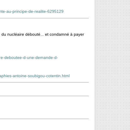
onte-au-principe-de-realite-6295129
re du nucléaire débouté... et condamné à payer
eaire-deboutee-d-une-demande-d-
aphies-antoine-soubigou-cotentin.html