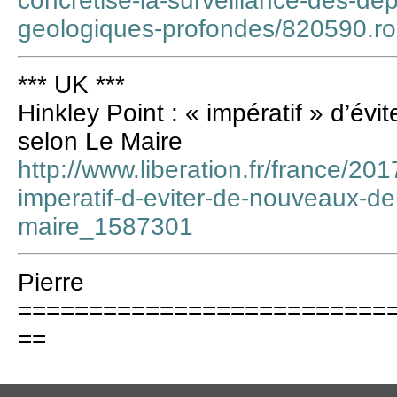
concretise-la-surveillance-des-de
geologiques-profondes/820590.r
*** UK ***
Hinkley Point : « impératif » d’é
selon Le Maire
http://www.liberation.fr/france/201
imperatif-d-eviter-de-nouveaux-de
maire_1587301
Pierre
==========================
==