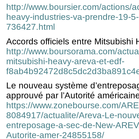
http://www.boursier.com/actions/ac
heavy-industries-va-prendre-19-5
736427.html
Accords officiels entre Mitsubishi
http://www.boursorama.com/actuali
mitsubishi-heavy-areva-et-edf-
f8ab4b92472d8c5dc2d3ba891c4
Le nouveau système d’entrepos
approuvé par l’Autorité américain
https://www.zonebourse.com/AR
8084917/actualite/Areva-Le-nouv
entreposage-a-sec-de-New-AREVA
Autorite-amer-24855158/