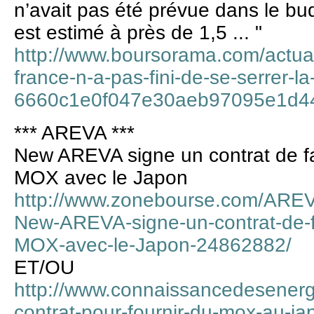
n’avait pas été prévue dans le bu
est estimé à près de 1,5 ... "
http://www.boursorama.com/actuali
france-n-a-pas-fini-de-se-serrer-la
6660c1e0f047e30aeb97095e1d4
*** AREVA ***
New AREVA signe un contrat de fa
MOX avec le Japon
http://www.zonebourse.com/AREV
New-AREVA-signe-un-contrat-de-f
MOX-avec-le-Japon-24862882/
ET/OU
http://www.connaissancedesenerg
contrat-pour-fournir-du-mox-au-j