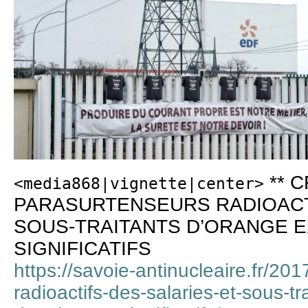
** CR
<media868|vignette|center>
PARASURTENSEURS RADIOACTI
SOUS-TRAITANTS D’ORANGE 
SIGNIFICATIFS
https://savoie-antinucleaire.fr/20
radioactifs-des-salaries-et-sous-t