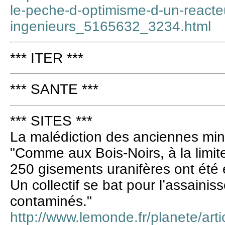
le-peche-d-optimisme-d-un-reacte
ingenieurs_5165632_3234.html
*** ITER ***
*** SANTE ***
*** SITES ***
La malédiction des anciennes min
"Comme aux Bois-Noirs, à la limite d
250 gisements uranifères ont été 
Un collectif se bat pour l’assaini
contaminés."
http://www.lemonde.fr/planete/arti