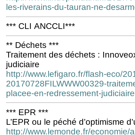
les-riverains-du-tauran-ne-desa
*** CLI ANCCLI***
** Déchets ***
Traitement des déchets : Innoveo
judiciaire
http://www.lefigaro.fr/flash-eco/2
20170728FILWWW00329-traitemen
placee-en-redressement-judiciair
*** EPR ***
L’EPR ou le péché d’optimisme d’u
http://www.lemonde.fr/economie/ar