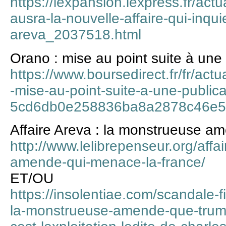
https://lexpansion.lexpress.fr/act
ausra-la-nouvelle-affaire-qui-inqu
areva_2037518.html
Orano : mise au point suite à une
https://www.boursedirect.fr/fr/actu
-mise-au-point-suite-a-une-public
5cd6db0e258836ba8a2878c46e5
Affaire Areva : la monstrueuse a
http://www.lelibrepenseur.org/affa
amende-qui-menace-la-france/
ET/OU
https://insolentiae.com/scandale-f
la-monstrueuse-amende-que-trump