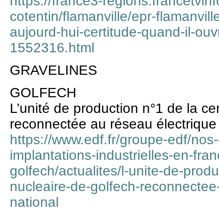
https://france3-regions.francetvin
cotentin/flamanville/epr-flamanvil
aujourd-hui-certitude-quand-il-ouv
1552316.html
GRAVELINES
GOLFECH
L’unité de production n°1 de la ce
reconnectée au réseau électrique 
https://www.edf.fr/groupe-edf/nos
implantations-industrielles-en-fra
golfech/actualites/l-unite-de-prod
nucleaire-de-golfech-reconnectee
national