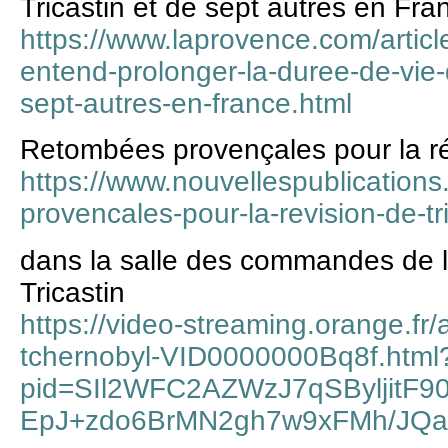
Tricastin et de sept autres en Fra
https://www.laprovence.com/artic
entend-prolonger-la-duree-de-vie-
sept-autres-en-france.html
Retombées provençales pour la rév
https://www.nouvellespublication
provencales-pour-la-revision-de-tr
dans la salle des commandes de l
Tricastin
https://video-streaming.orange.fr/a
tchernobyl-VID0000000Bq8f.html
pid=SIl2WFC2AZWzJ7qSByljitF9
EpJ+zdo6BrMN2gh7w9xFMh/JQa