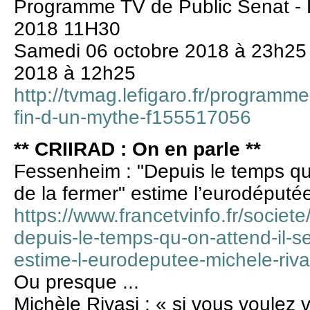
Programme TV de Public Senat -
2018 11H30
Samedi 06 octobre 2018 à 23h25
2018 à 12h25
http://tvmag.lefigaro.fr/programm
fin-d-un-mythe-f155517056
** CRIIRAD : On en parle **
Fessenheim : "Depuis le temps qu’
de la fermer" estime l’eurodéputé
https://www.francetvinfo.fr/societ
depuis-le-temps-qu-on-attend-il-se
estime-l-eurodeputee-michele-riv
Ou presque ...
Michèle Rivasi : « si vous voulez v