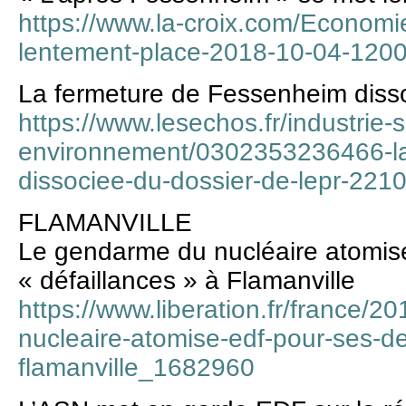
https://www.la-croix.com/Econom
lentement-place-2018-10-04-120
La fermeture de Fessenheim disso
https://www.lesechos.fr/industrie-
environnement/0302353236466-la
dissociee-du-dossier-de-lepr-221
FLAMANVILLE
Le gendarme du nucléaire atomis
« défaillances » à Flamanville
https://www.liberation.fr/france/
nucleaire-atomise-edf-pour-ses-de
flamanville_1682960