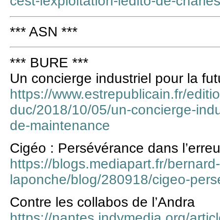
cest-lexploitation-ledito-de-charle
*** ASN ***
*** BURE ***
Un concierge industriel pour la f
https://www.estrepublicain.fr/editi
duc/2018/10/05/un-concierge-indus
de-maintenance
Cigéo : Persévérance dans l’erreu
https://blogs.mediapart.fr/bernard-
laponche/blog/280918/cigeo-pers
Contre les collabos de l’Andra
https://nantes.indymedia.org/arti