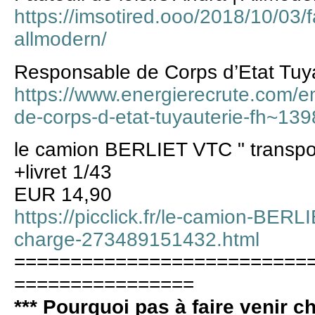
https://imsotired.ooo/2018/10/03/fa
allmodern/
Responsable de Corps d’Etat Tuy
https://www.energierecrute.com/e
de-corps-d-etat-tuyauterie-fh~13
le camion BERLIET VTC " transpor
+livret 1/43
EUR 14,90
https://picclick.fr/le-camion-BERL
charge-273489151432.html
==========================
================
*** Pourquoi pas à faire venir c