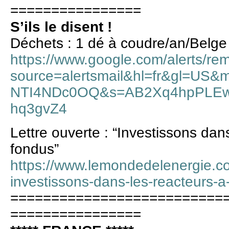
================
S’ils le disent !
Déchets : 1 dé à coudre/an/Belge
https://www.google.com/alerts/re
source=alertsmail&hl=fr&gl=US
NTI4NDc0OQ&s=AB2Xq4hpPLEw
hq3gvZ4
Lettre ouverte : “Investissons dan
fondus”
https://www.lemondedelenergie.co
investissons-dans-les-reacteurs-a
==========================
================