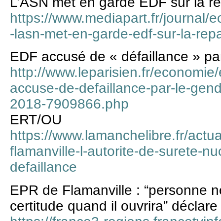
L’ASN met en garde EDF sur la r
https://www.mediapart.fr/journal/
-lasn-met-en-garde-edf-sur-la-rep
EDF accusé de « défaillance » pa
http://www.leparisien.fr/economie/
accuse-de-defaillance-par-le-gen
2018-7909866.php
ERT/OU
https://www.lamanchelibre.fr/actu
flamanville-l-autorite-de-surete-n
defaillance
EPR de Flamanville : “personne ne
certitude quand il ouvrira” déclar