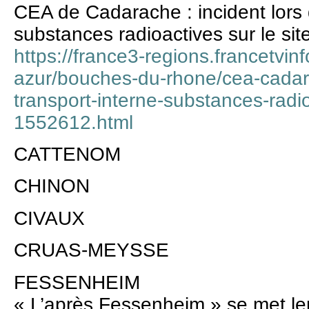
CEA de Cadarache : incident lors 
substances radioactives sur le sit
https://france3-regions.francetvin
azur/bouches-du-rhone/cea-cadara
transport-interne-substances-radio
1552612.html
CATTENOM
CHINON
CIVAUX
CRUAS-MEYSSE
FESSENHEIM
« L’après Fessenheim » se met l