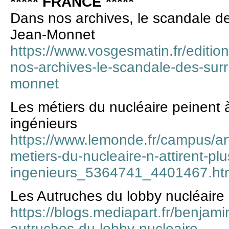
***** FRANCE *****
Dans nos archives, le scandale des
Jean-Monnet
https://www.vosgesmatin.fr/editio
nos-archives-le-scandale-des-surri
monnet
Les métiers du nucléaire peinent à
ingénieurs
https://www.lemonde.fr/campus/art
metiers-du-nucleaire-n-attirent-plu
ingenieurs_5364741_4401467.ht
Les Autruches du lobby nucléaire
https://blogs.mediapart.fr/benjam
autruches-du-lobby-nucleaire