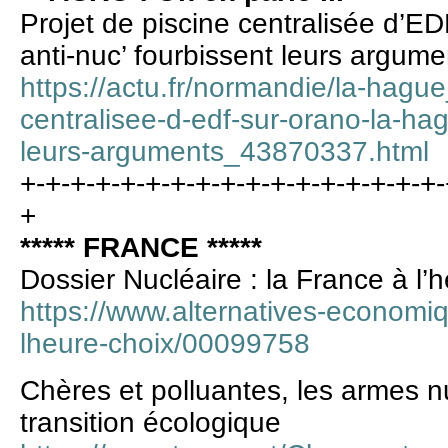
Projet de piscine centralisée d’E
anti-nuc’ fourbissent leurs argume
https://actu.fr/normandie/la-hagu
centralisee-d-edf-sur-orano-la-hag
leurs-arguments_43870337.html
+-+-+-+-+-+-+-+-+-+-+-+-+-+-+-+-+-
+
***** FRANCE *****
Dossier Nucléaire : la France à l’
https://www.alternatives-economiq
lheure-choix/00099758
Chères et polluantes, les armes n
transition écologique