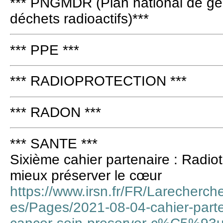
*** PNGMDR (Plan national de ges
déchets radioactifs)***
*** PPE ***
*** RADIOPROTECTION ***
*** RADON ***
*** SANTE ***
Sixième cahier partenaire : Radio
mieux préserver le cœur
https://www.irsn.fr/FR/Larecherch
es/Pages/2021-08-04-cahier-parte