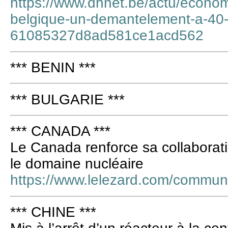
https://www.dhnet.be/actu/economi
belgique-un-demantelement-a-40-m
61085327d8ad581ce1acd562
*** BENIN ***
*** BULGARIE ***
*** CANADA ***
Le Canada renforce sa collabora
le domaine nucléaire
https://www.lelezard.com/commu
*** CHINE ***