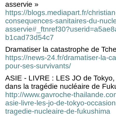
asservie »
https://blogs.mediapart.fr/christi
consequences-sanitaires-du-nucle
asservie#_ftnref30?userid=a5ae8
b1cad73d54c7
Dramatiser la catastrophe de Tche
https://news-24.fr/dramatiser-la-c
pour-ses-survivants/
ASIE - LIVRE : LES JO de Tokyo, 
dans la tragédie nucléaire de Fu
http://www.gavroche-thailande.com
asie-livre-les-jo-de-tokyo-occasio
tragedie-nucleaire-de-fukushima