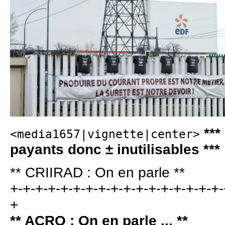
***
<media1657|vignette|center>
payants donc ± inutilisables ***
** CRIIRAD : On en parle **
+-+-+-+-+-+-+-+-+-+-+-+-+-+-+-+-+-
+
** ACRO : On en parle ... **