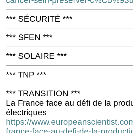
cancer-sein-preserver-c%C5%93
*** SÉCURITÉ ***
*** SFEN ***
*** SOLAIRE ***
*** TNP ***
*** TRANSITION ***
La France face au défi de la produ
électriques
https://www.europeanscientist.com
france-face-au-defi-de-la-producti