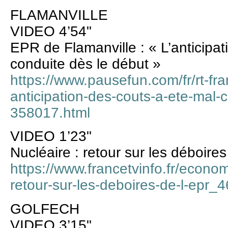
FLAMANVILLE
VIDEO 4’54"
EPR de Flamanville : « L’anticipat
conduite dès le début »
https://www.pausefun.com/fr/rt-fra
anticipation-des-couts-a-ete-mal-
358017.html
VIDEO 1’23"
Nucléaire : retour sur les déboire
https://www.francetvinfo.fr/econom
retour-sur-les-deboires-de-l-epr_
GOLFECH
VIDEO 3’15"