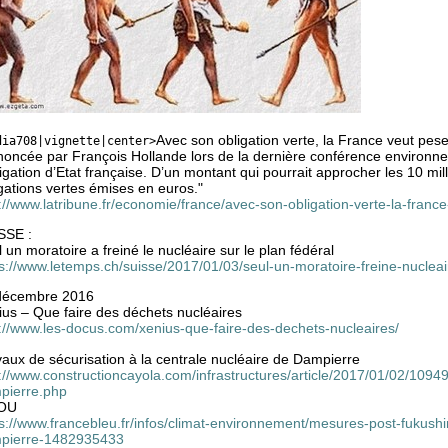
Avec son obligation verte, la France veut peser
dia708|vignette|center>
oncée par François Hollande lors de la dernière conférence environneme
ligation d’Etat française. D’un montant qui pourrait approcher les 10 mi
gations vertes émises en euros."
://www.latribune.fr/economie/france/avec-son-obligation-verte-la-franc
SSE :
 un moratoire a freiné le nucléaire sur le plan fédéral
s://www.letemps.ch/suisse/2017/01/03/seul-un-moratoire-freine-nucleai
décembre 2016
ius – Que faire des déchets nucléaires
p://www.les-docus.com/xenius-que-faire-des-dechets-nucleaires/
aux de sécurisation à la centrale nucléaire de Dampierre
://www.constructioncayola.com/infrastructures/article/2017/01/02/10949
pierre.php
OU
s://www.francebleu.fr/infos/climat-environnement/mesures-post-fukushi
pierre-1482935433