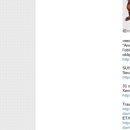
<me
"Ann
l’ob
obli
http
SUI
Seul
http
31 
Xen
htt
Trav
http
dam
ET/
http
dam