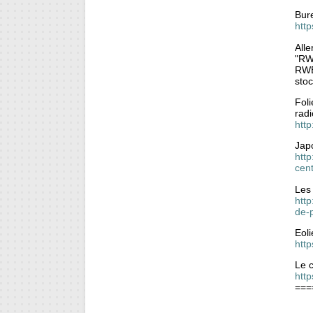
Bure
http
All
"RW
RWE
stoc
Fol
radi
http
Jap
htt
cent
Les
htt
de-
Eol
htt
Le 
htt
===