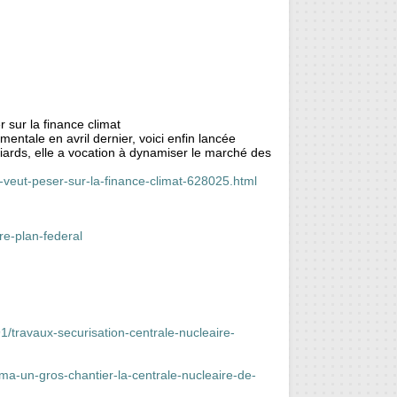
 sur la finance climat
ntale en avril dernier, voici enfin lancée
lliards, elle a vocation à dynamiser le marché des
e-veut-peser-sur-la-finance-climat-628025.html
re-plan-federal
1/travaux-securisation-centrale-nucleaire-
ma-un-gros-chantier-la-centrale-nucleaire-de-