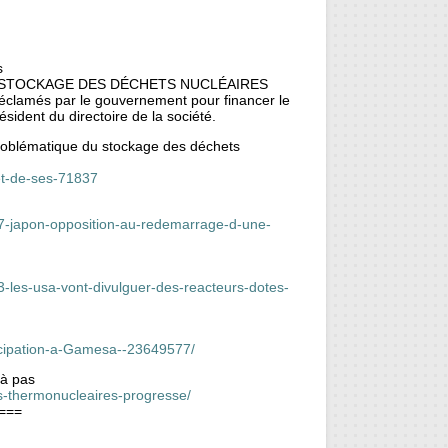
s
E STOCKAGE DES DÉCHETS NUCLÉAIRES
éclamés par le gouvernement pour financer le
ésident du directoire de la société.
problématique du stockage des déchets
-et-de-ses-71837
7-japon-opposition-au-redemarrage-d-une-
les-usa-vont-divulguer-des-reacteurs-dotes-
icipation-a-Gamesa--23649577/
 à pas
s-thermonucleaires-progresse/
===