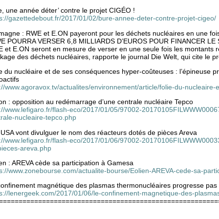
, une année déter’ contre le projet CIGÉO !
s://gazettedebout.fr/2017/01/02/bure-annee-deter-contre-projet-cigeo/
emagne : RWE et E.ON payeront pour les déchets nucléaires en une foi
E POURRA VERSER 6,8 MILLIARDS D’EUROS POUR FINANCER L
 et E.ON seront en mesure de verser en une seule fois les montants r
kage des déchets nucléaires, rapporte le journal Die Welt, qui cite le pr
ie du nucléaire et de ses conséquences hyper-coûteuses : l’épineuse 
oactifs
://www.agoravox.tv/actualites/environnement/article/folie-du-nucleaire
on : opposition au redémarrage d’une centrale nucléaire Tepco
p://www.lefigaro.fr/flash-eco/2017/01/05/97002-20170105FILWWW0006
rale-nucleaire-tepco.php
 USA vont divulguer le nom des réacteurs dotés de pièces Areva
p://www.lefigaro.fr/flash-eco/2017/01/06/97002-20170106FILWWW00033-
pieces-areva.php
ien : AREVA cède sa participation à Gamesa
ps://www.zonebourse.com/actualite-bourse/Eolien-AREVA-cede-sa-part
confinement magnétique des plasmas thermonucléaires progresse pas
ps://lenergeek.com/2017/01/06/le-confinement-magnetique-des-plasma
========================================================