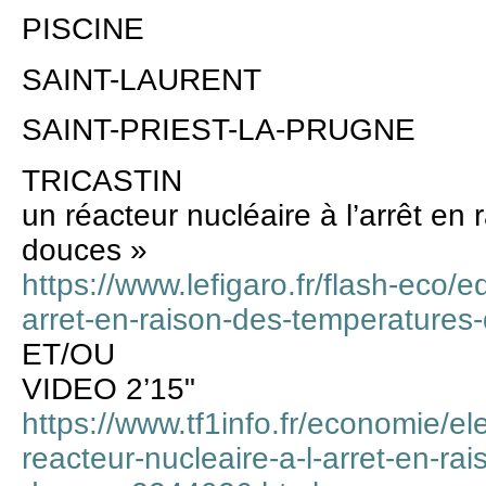
PISCINE
SAINT-LAURENT
SAINT-PRIEST-LA-PRUGNE
TRICASTIN
un réacteur nucléaire à l’arrêt en
douces »
https://www.lefigaro.fr/flash-eco/e
arret-en-raison-des-temperature
ET/OU
VIDEO 2’15"
https://www.tf1info.fr/economie/ele
reacteur-nucleaire-a-l-arret-en-ra