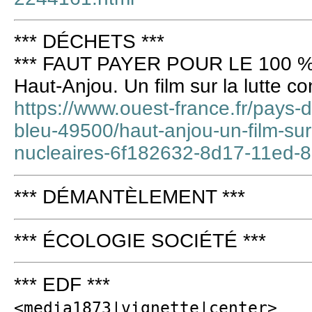
*** DÉCHETS ***
*** FAUT PAYER POUR LE 100 %
Haut-Anjou. Un film sur la lutte c
https://www.ouest-france.fr/pays-d
bleu-49500/haut-anjou-un-film-sur-
nucleaires-6f182632-8d17-11ed
*** DÉMANTÈLEMENT ***
*** ÉCOLOGIE SOCIÉTÉ ***
*** EDF ***
<media1873|vignette|center>