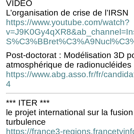
VIDEO
L’organisation de crise de l’IRSN
https://www.youtube.com/watch?
v=J9K0Gy4qXR8&ab_channel=Inst
S%C3%BBret%C3%A9Nucl%C3%A
Post-doctorat : Modélisation 3D po
atmosphérique de radionucléides
https://www.abg.asso.fr/fr/candid
4
*** ITER ***
le projet international sur la fusi
turbulence
https://france3-regions.francetvin