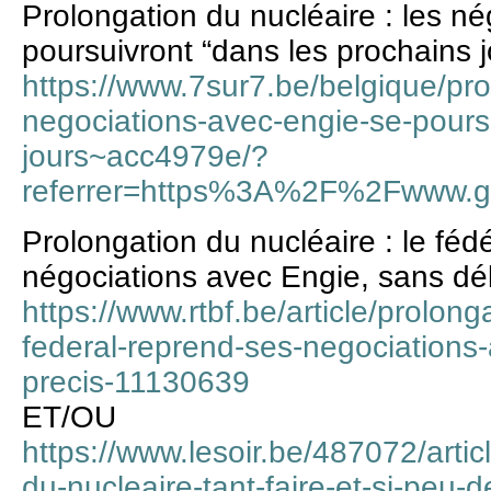
Prolongation du nucléaire : les n
poursuivront “dans les prochains j
https://www.7sur7.be/belgique/pro
negociations-avec-engie-se-pours
jours~acc4979e/?
referrer=https%3A%2F%2Fwww.
Prolongation du nucléaire : le féd
négociations avec Engie, sans dél
https://www.rtbf.be/article/prolong
federal-reprend-ses-negociations-
precis-11130639
ET/OU
https://www.lesoir.be/487072/arti
du-nucleaire-tant-faire-et-si-peu-