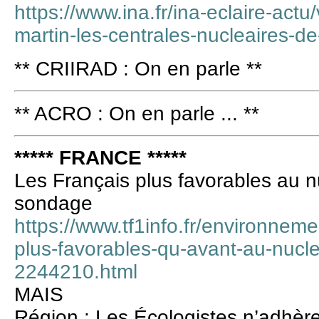
https://www.ina.fr/ina-eclaire-actu
martin-les-centrales-nucleaires-d
** CRIIRAD : On en parle **
** ACRO : On en parle ... **
***** FRANCE *****
Les Français plus favorables au n
sondage
https://www.tf1info.fr/environneme
plus-favorables-qu-avant-au-nucl
2244210.html
MAIS
Région : Les Écologistes n’adhèr