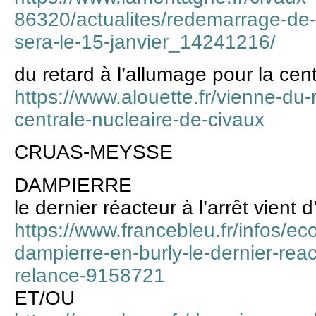
86320/actualites/redemarrage-de-
sera-le-15-janvier_14241216/
du retard à l’allumage pour la cen
https://www.alouette.fr/vienne-du-
centrale-nucleaire-de-civaux
CRUAS-MEYSSE
DAMPIERRE
le dernier réacteur à l’arrêt vient 
https://www.francebleu.fr/infos/ec
dampierre-en-burly-le-dernier-react
relance-9158721
ET/OU