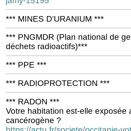
jamy-15195
*** MINES D’URANIUM ***
*** PNGMDR (Plan national de ges
déchets radioactifs)***
*** PPE ***
*** RADIOPROTECTION ***
*** RADON ***
Votre habitation est-elle exposée
cancérogène ?
https://actu.fr/societe/occitanie-vo