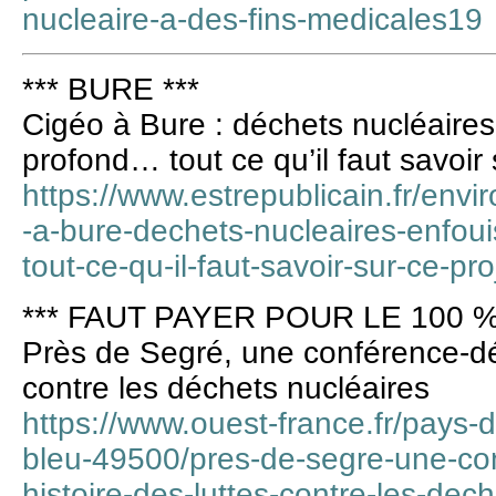
nucleaire-a-des-fins-medicales19
*** BURE ***
Cigéo à Bure : déchets nucléaire
profond… tout ce qu’il faut savoir 
https://www.estrepublicain.fr/env
-a-bure-dechets-nucleaires-enfou
tout-ce-qu-il-faut-savoir-sur-ce-pro
*** FAUT PAYER POUR LE 100 %
Près de Segré, une conférence-déba
contre les déchets nucléaires
https://www.ouest-france.fr/pays-d
bleu-49500/pres-de-segre-une-con
histoire-des-luttes-contre-les-dec