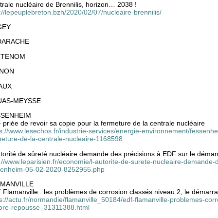
rale nucléaire de Brennilis, horizon… 2038 !
://lepeuplebreton.bzh/2020/02/07/nucleaire-brennilis/
GEY
DARACHE
TTENOM
INON
AUX
UAS-MEYSSE
SSENHEIM
priée de revoir sa copie pour la fermeture de la centrale nucléaire
s://www.lesechos.fr/industrie-services/energie-environnement/fessenhe
meture-de-la-centrale-nucleaire-1168598
utorité de sûreté nucléaire demande des précisions à EDF sur le dém
p://www.leparisien.fr/economie/l-autorite-de-surete-nucleaire-demande
senheim-05-02-2020-8252955.php
MANVILLE
 Flamanville : les problèmes de corrosion classés niveau 2, le démarr
ps://actu.fr/normandie/flamanville_50184/edf-flamanville-problemes-co
ore-repousse_31311388.html