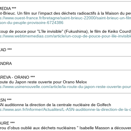
MEDIA ***
t-Brieuc. Un film sur l’impact des déchets radioactifs à la Maison du pe
s://www.ouest-france.fr/bretagne/saint-brieuc-22000/saint-brieuc-un-fil
son-du-peuple-provisoire-6724386
oup de pouce pour "L’île invisible" (Fukushima), le film de Keiko Courd
s://www.webtimemedias.com/article/un-coup-de-pouce-pour-lile-invisibl
ZAD ***
 ANDRA
 AREVA - ORANO ***
route du Japon reste ouverte pour Orano Melox
ps://www.usinenouvelle.com/article/la-route-du-japon-reste-ouverte-p
ASN ***
N auditionne la direction de la centrale nucléaire de Golfech
s://www.asn.fr/Informer/Actualites/L-ASN-auditionne-la-direction-de-la-
BURE ***
rou d’obus oublié aux déchets nucléaires " Isabelle Masson a découvert