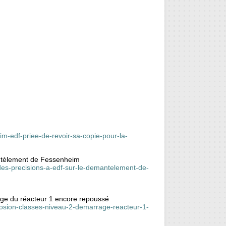
im-edf-priee-de-revoir-sa-copie-pour-la-
antèlement de Fessenheim
-des-precisions-a-edf-sur-le-demantelement-de-
age du réacteur 1 encore repoussé
rrosion-classes-niveau-2-demarrage-reacteur-1-