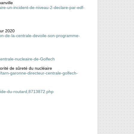
anville
ire-un-incident-de-niveau-2-declare-par-edf-
our 2020
tion-de-la-centrale-devoile-son-programme-
centrale-nucleaire-de-Golfech
orité de sûreté du nucléaire
n/tarn-garonne-directeur-centrale-golfech-
guide-du-routard,8713872.php