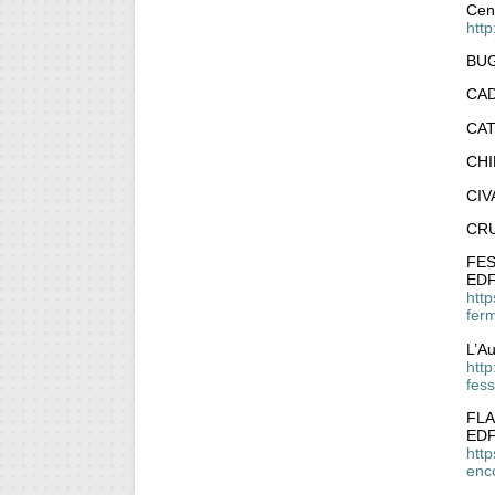
Cent
http
BU
CA
CA
CH
CIV
CR
FE
EDF 
http
fer
L’A
htt
fes
FLA
EDF
htt
enc