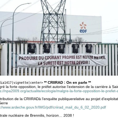
** CRIIRAD : On en parle **
dia1417|vignette|center>
ré la forte opposition, le préfet autorise l’extension de la carrière à Sa
s://npa2009.org/actualite/ecologie/malgre-la-forte-opposition-le-prefet-
ribution de la CRIIRADà l’enquête publiquerelative au projet d’exploitat
Serre
p://www.ardeche.gouv.fr/IMG/pdf/criirad_mail_du_6_02_2020.pdf
rale nucléaire de Brennilis, horizon… 2038 !