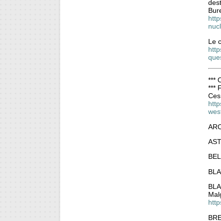
dest
Bure
http
nucl
Le 
http
que
***
***
Ces
http
wes
ARC
AST
BEL
BLA
BLA
Mal
http
BRE