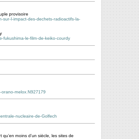
uple provisoire
m-sur-l-impact-des-dechets-radioactifs-la-
y
e-fukushima-le-film-de-keiko-courdy
our-orano-melox.N927179
centrale-nucleaire-de-Golfech
 qu’en moins d’un siècle, les sites de