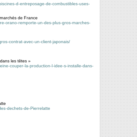
piscines-d-entreposage-de-combustibles-uses-
 marchés de France
ire-orano-remporte-un-des-plus-gros-marches-
os-contrat-avec-un-client-japonais/
 dans les têtes »
eine-couper-la-production-l-idee-s-installe-dans-
tte
es-dechets-de-Pierrelatte