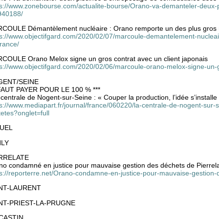
ps://www.zonebourse.com/actualite-bourse/Orano-va-demanteler-deux-
940188/
COULE Démantèlement nucléaire : Orano remporte un des plus gros
ps://www.objectifgard.com/2020/02/07/marcoule-demantelement-nuclea
rance/
COULE Orano Melox signe un gros contrat avec un client japonais
ps://www.objectifgard.com/2020/02/06/marcoule-orano-melox-signe-un-gr
GENT/SEINE
 FAUT PAYER POUR LE 100 % ***
 centrale de Nogent-sur-Seine : « Couper la production, l’idée s’installe
s://www.mediapart.fr/journal/france/060220/la-centrale-de-nogent-sur-s
tetes?onglet=full
UEL
NLY
RRELATE
no condamné en justice pour mauvaise gestion des déchets de Pierrela
ps://reporterre.net/Orano-condamne-en-justice-pour-mauvaise-gestion-d
NT-LAURENT
NT-PRIEST-LA-PRUGNE
CASTIN