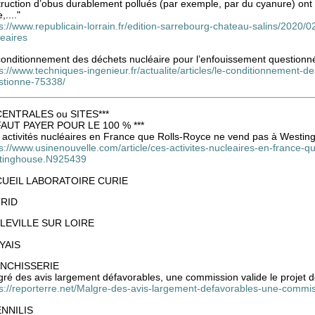
ruction d’obus durablement pollués (par exemple, par du cyanure) ont 
,...."
s://www.republicain-lorrain.fr/edition-sarrebourg-chateau-salins/2020/
eaires
conditionnement des déchets nucléaire pour l’enfouissement questionn
s://www.techniques-ingenieur.fr/actualite/articles/le-conditionnement-
stionne-75338/
 CENTRALES ou SITES***
 FAUT PAYER POUR LE 100 % ***
 activités nucléaires en France que Rolls-Royce ne vend pas à Westin
s://www.usinenouvelle.com/article/ces-activites-nucleaires-en-france-q
tinghouse.N925439
UEIL LABORATOIRE CURIE
RID
LEVILLE SUR LOIRE
YAIS
NCHISSERIE
gré des avis largement défavorables, une commission valide le projet 
s://reporterre.net/Malgre-des-avis-largement-defavorables-une-commiss
NNILIS