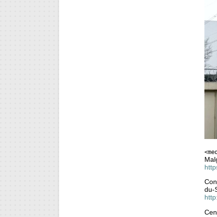
<me
Malg
http
Cont
du-
htt
Cent