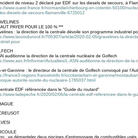
ncident de niveau 2 déclaré par EDF sur les diesels de secours, à Flam
ps://www.ouest-france.fr/normandie/cherbourg-en-cotentin-50100/nuclea
-les-diesels-de-secours-flamanville-6725012
AVELINES
 FAUT PAYER POUR LE 100 % ***
elines : la direction de la centrale dévoile son programme industriel p
s://www.lavoixdunord.fr/705307/article/2020-02-05/gravelines-la-direc
striel-pour
LFECH
N auditionne la direction de la centrale nucléaire de Golfech
s://www.asn.fr/Informer/Actualites/L-ASN-auditionne-la-direction-de-la-
-et-Garonne : le directeur de la centrale de Golfech convoqué par l’Aut
s://france3-regions.francetvinfo.fr/occitanie/tarn-et-garonne/montauba
voque-autorite-surete-du-nucleaire-1785037.html
centrale EDF référencée dans le "Guide du routard"
ps://www.ladepeche.fr/2020/02/06/la-centrale-edf-referencee-dans-le-
HAGUE
 CREUSOT
VESI
RCOULE
no : va démanteler deux piscines d’entreposage de combustibles usés