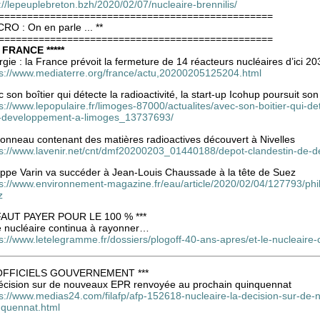
://lepeuplebreton.bzh/2020/02/07/nucleaire-brennilis/
================================================
CRO : On en parle ... **
================================================
* FRANCE *****
gie : la France prévoit la fermeture de 14 réacteurs nucléaires d’ici 20
ps://www.mediaterre.org/france/actu,20200205125204.html
 son boîtier qui détecte la radioactivité, la start-up Icohup poursuit 
s://www.lepopulaire.fr/limoges-87000/actualites/avec-son-boitier-qui-det
-developpement-a-limoges_13737693/
tonneau contenant des matières radioactives découvert à Nivelles
ps://www.lavenir.net/cnt/dmf20200203_01440188/depot-clandestin-de-de
lippe Varin va succéder à Jean-Louis Chaussade à la tête de Suez
ps://www.environnement-magazine.fr/eau/article/2020/02/04/127793/phil
z
 FAUT PAYER POUR LE 100 % ***
le nucléaire continua à rayonner…
ps://www.letelegramme.fr/dossiers/plogoff-40-ans-apres/et-le-nucleai
 OFFICIELS GOUVERNEMENT ***
décision sur de nouveaux EPR renvoyée au prochain quinquennat
ps://www.medias24.com/filafp/afp-152618-nucleaire-la-decision-sur-de
nquennat.html