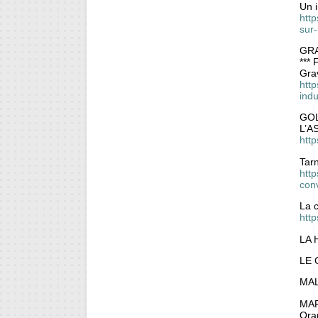
Un i
htt
sur
GR
***
Grav
http
indu
GO
L’AS
http
Tarn
http
con
La 
htt
LA 
LE
MAL
MA
Ora