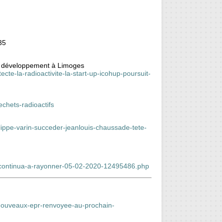
35
son développement à Limoges
ecte-la-radioactivite-la-start-up-icohup-poursuit-
chets-radioactifs
ippe-varin-succeder-jeanlouis-chaussade-tete-
re-continua-a-rayonner-05-02-2020-12495486.php
-nouveaux-epr-renvoyee-au-prochain-