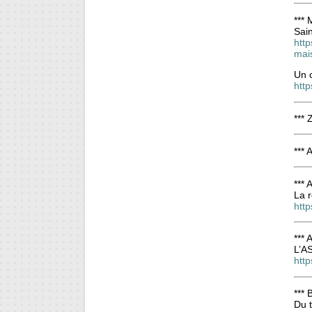
*** 
Sain
http
mai
Un c
http
*** 
***
***
La 
htt
*** 
L’AS
http
*** 
Du t