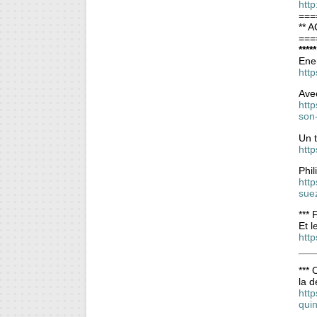
http
===
** A
===
****
Ener
htt
Avec
http
son
Un 
htt
Phi
htt
sue
***
Et 
htt
***
la 
htt
qui