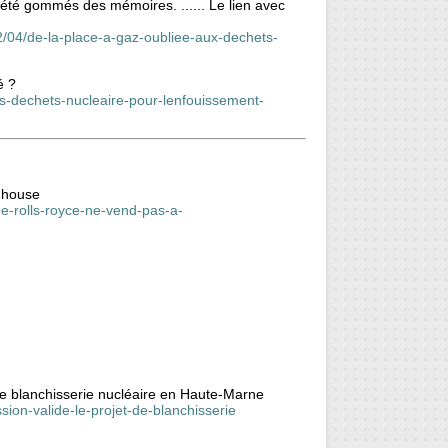
été gommés des mémoires. ...... Le lien avec
02/04/de-la-place-a-gaz-oubliee-aux-dechets-
é ?
des-dechets-nucleaire-pour-lenfouissement-
ghouse
ue-rolls-royce-ne-vend-pas-a-
de blanchisserie nucléaire en Haute-Marne
ion-valide-le-projet-de-blanchisserie