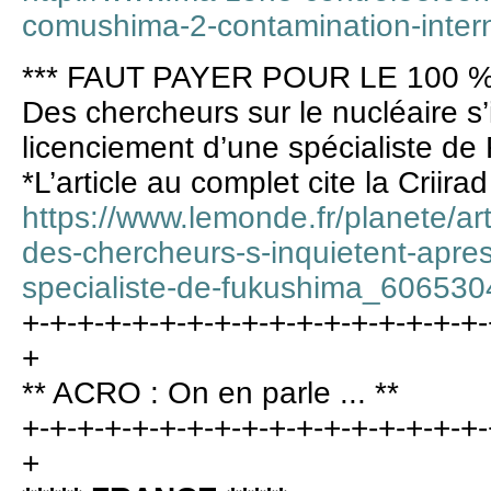
comushima-2-contamination-interne
*** FAUT PAYER POUR LE 100 %
Des chercheurs sur le nucléaire s’
licenciement d’une spécialiste d
*L’article au complet cite la Criira
https://www.lemonde.fr/planete/art
des-chercheurs-s-inquietent-apres
specialiste-de-fukushima_60653
+-+-+-+-+-+-+-+-+-+-+-+-+-+-+-+-+-
+
** ACRO : On en parle ... **
+-+-+-+-+-+-+-+-+-+-+-+-+-+-+-+-+-
+