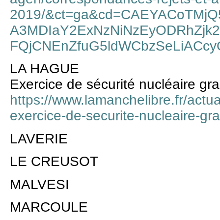
2019/&ct=ga&cd=CAEYACoTM
A3MDIaY2ExNzNiNzEyODRhZjk
FQjCNEnZfuG5ldWCbzSeLiACc
LA HAGUE
Exercice de sécurité nucléaire gr
https://www.lamanchelibre.fr/actu
exercice-de-securite-nucleaire-gr
LAVERIE
LE CREUSOT
MALVESI
MARCOULE