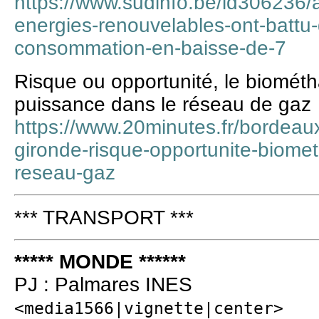
https://www.sudinfo.be/id306236/a
energies-renouvelables-ont-battu-
consommation-en-baisse-de-7
Risque ou opportunité, le biomét
puissance dans le réseau de gaz
https://www.20minutes.fr/bordea
gironde-risque-opportunite-biome
reseau-gaz
*** TRANSPORT ***
***** MONDE ******
PJ : Palmares INES
<media1566|vignette|center>