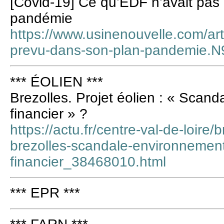
[Covid-19] Ce qu’EDF n’avait pas
pandémie
https://www.usinenouvelle.com/art
prevu-dans-son-plan-pandemie.
*** ÉOLIEN ***
Brezolles. Projet éolien : « Scan
financier » ?
https://actu.fr/centre-val-de-loir
brezolles-scandale-environnement
financier_38468010.html
*** EPR ***