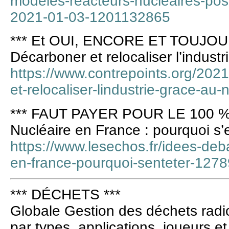
modeles-reacteurs-nucleaires-pos
2021-01-03-1201132865
*** Et OUI, ENCORE ET TOUJOU
Décarboner et relocaliser l’indust
https://www.contrepoints.org/202
et-relocaliser-lindustrie-grace-au-
*** FAUT PAYER POUR LE 100 %
Nucléaire en France : pourquoi s’
https://www.lesechos.fr/idees-deba
en-france-pourquoi-senteter-127
*** DÉCHETS ***
Globale Gestion des déchets radi
par types, applications, joueurs e