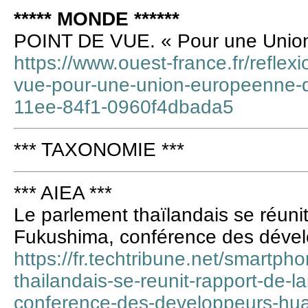
***** MONDE ******
POINT DE VUE. « Pour une Union
https://www.ouest-france.fr/reflex
vue-pour-une-union-europeenne-d
11ee-84f1-0960f4dbada5
*** TAXONOMIE ***
*** AIEA ***
Le parlement thaïlandais se réunit
Fukushima, conférence des déve
https://fr.techtribune.net/smartph
thailandais-se-reunit-rapport-de-l
conference-des-developpeurs-hu