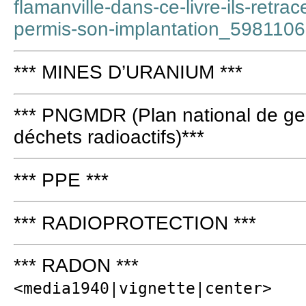
flamanville-dans-ce-livre-ils-retra
permis-son-implantation_5981106
*** MINES D’URANIUM ***
*** PNGMDR (Plan national de ges
déchets radioactifs)***
*** PPE ***
*** RADIOPROTECTION ***
*** RADON ***
<media1940|vignette|center>