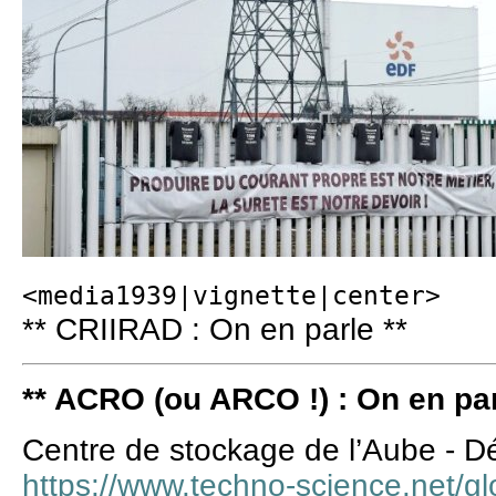
<media1939|vignette|center>
** CRIIRAD : On en parle **
** ACRO (ou ARCO !) : On en parl
Centre de stockage de l’Aube - Dé
https://www.techno-science.net/glo