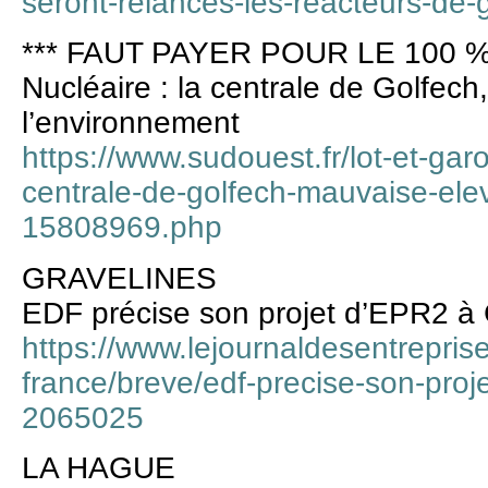
seront-relances-les-reacteurs-de
*** FAUT PAYER POUR LE 100 %
Nucléaire : la centrale de Golfec
l’environnement
https://www.sudouest.fr/lot-et-gar
centrale-de-golfech-mauvaise-ele
15808969.php
GRAVELINES
EDF précise son projet d’EPR2 à 
https://www.lejournaldesentrepris
france/breve/edf-precise-son-proj
2065025
LA HAGUE