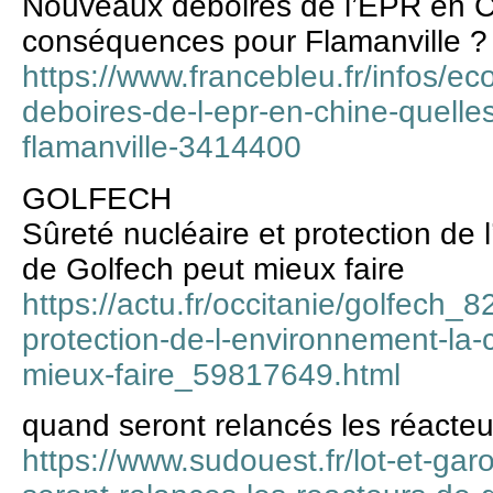
Nouveaux déboires de l’EPR en Ch
conséquences pour Flamanville ?
https://www.francebleu.fr/infos/e
deboires-de-l-epr-en-chine-quell
flamanville-3414400
GOLFECH
Sûreté nucléaire et protection de 
de Golfech peut mieux faire
https://actu.fr/occitanie/golfech_
protection-de-l-environnement-la-
mieux-faire_59817649.html
quand seront relancés les réacte
https://www.sudouest.fr/lot-et-ga