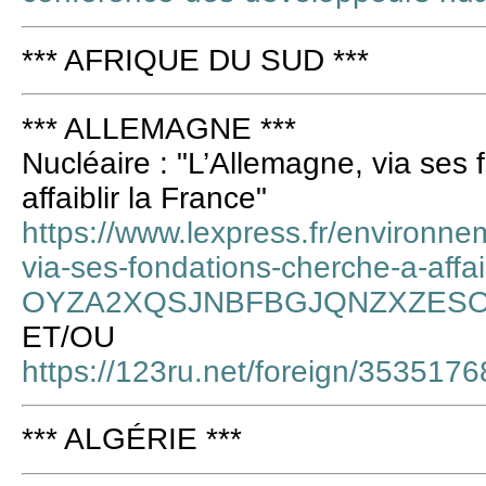
*** AFRIQUE DU SUD ***
*** ALLEMAGNE ***
Nucléaire : "L’Allemagne, via ses 
affaiblir la France"
https://www.lexpress.fr/environne
via-ses-fondations-cherche-a-affaib
OYZA2XQSJNBFBGJQNZXZESO
ET/OU
https://123ru.net/foreign/3535176
*** ALGÉRIE ***