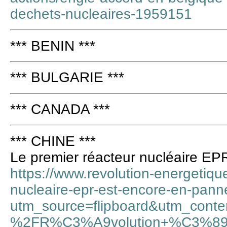
dechets-nucleaires-1959151
*** BENIN ***
*** BULGARIE ***
*** CANADA ***
*** CHINE ***
Le premier réacteur nucléaire EP
https://www.revolution-energetiqu
nucleaire-epr-est-encore-en-pann
utm_source=flipboard&utm_cont
%2FR%C3%A9volution+%C3%89