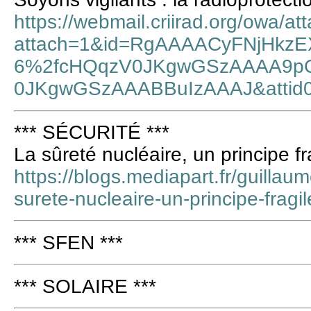
https://webmail.criirad.org/owa/a
attach=1&id=RgAAAACyFNjHkz
6%2fcHQqzV0JKgwGSzAAAA9p
0JKgwGSzAAABBuIzAAAJ&attid
*** SÉCURITÉ ***
La sûreté nucléaire, un principe f
https://blogs.mediapart.fr/guillau
surete-nucleaire-un-principe-frag
*** SFEN ***
*** SOLAIRE ***