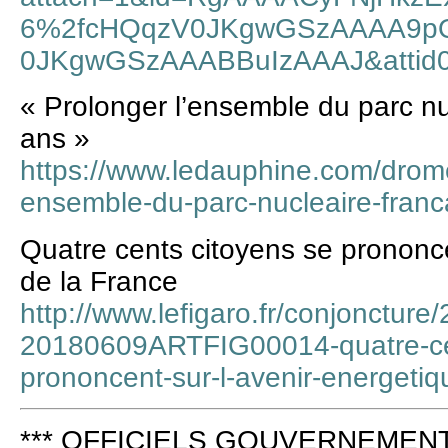
6%2fcHQqzV0JKgwGSzAAAA9p
0JKgwGSzAAABBuIzAAAJ&attid
« Prolonger l’ensemble du parc nu
ans »
https://www.ledauphine.com/drome
ensemble-du-parc-nucleaire-franc
Quatre cents citoyens se prononce
de la France
http://www.lefigaro.fr/conjonctur
20180609ARTFIG00014-quatre-cen
prononcent-sur-l-avenir-energetiq
*** OFFICIELS GOUVERNEMENT 