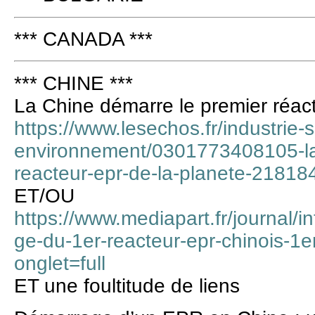
*** CANADA ***
*** CHINE ***
La Chine démarre le premier réac
https://www.lesechos.fr/industrie-
environnement/0301773408105-la-
reacteur-epr-de-la-planete-21818
ET/OU
https://www.mediapart.fr/journal/
ge-du-1er-reacteur-epr-chinois-1e
onglet=full
ET une foultitude de liens