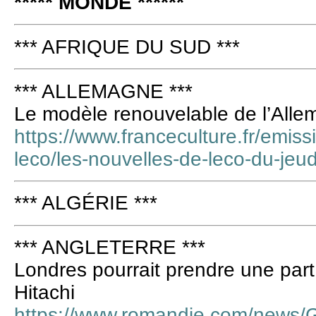
***** MONDE ******
*** AFRIQUE DU SUD ***
*** ALLEMAGNE ***
Le modèle renouvelable de l’All
https://www.franceculture.fr/emiss
leco/les-nouvelles-de-leco-du-jeud
*** ALGÉRIE ***
*** ANGLETERRE ***
Londres pourrait prendre une part
Hitachi
https://www.romandie.com/news/G