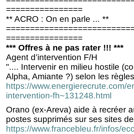
================
** ACRO : On en parle ... **
==========================
================
*** Offres à ne pas rater !!! ***
Agent d’intervention F/H
".... Intervenir en milieu hostile (c
Alpha, Amiante ?) selon les règles 
https://www.energierecrute.com/e
intervention-fh~131248.html
Orano (ex-Areva) aide à recréer a
postes supprimés sur ses sites de
https://www.francebleu.fr/infos/e