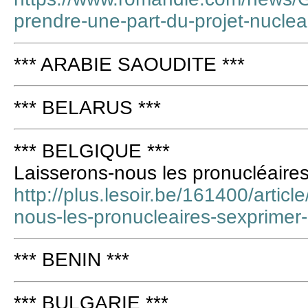
prendre-une-part-du-projet-nucle
*** ARABIE SAOUDITE ***
*** BELARUS ***
*** BELGIQUE ***
Laisserons-nous les pronucléaire
http://plus.lesoir.be/161400/artic
nous-les-pronucleaires-sexprime
*** BENIN ***
*** BULGARIE ***