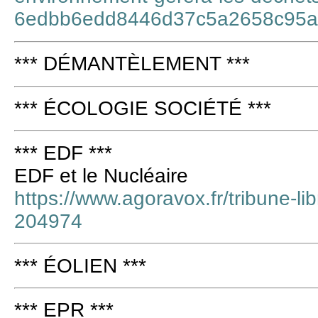
6edbb6edd8446d37c5a2658c95
*** DÉMANTÈLEMENT ***
*** ÉCOLOGIE SOCIÉTÉ ***
*** EDF ***
EDF et le Nucléaire
https://www.agoravox.fr/tribune-libr
204974
*** ÉOLIEN ***
*** EPR ***