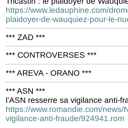
Tricastin : le plaidoyer de Wauqui
https://www.ledauphine.com/drome/
plaidoyer-de-wauquiez-pour-le-nu
*** ZAD ***
*** CONTROVERSES ***
*** AREVA - ORANO ***
*** ASN ***
l’ASN resserre sa vigilance anti-f
https://www.romandie.com/news/Nu
vigilance-anti-fraude/924941.rom