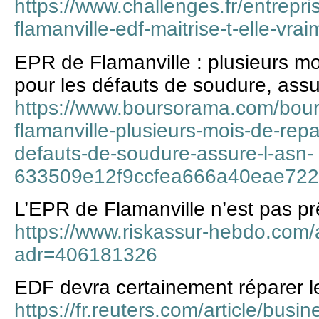
https://www.challenges.fr/entrepri
flamanville-edf-maitrise-t-elle-vr
EPR de Flamanville : plusieurs mo
pour les défauts de soudure, ass
https://www.boursorama.com/bours
flamanville-plusieurs-mois-de-repa
defauts-de-soudure-assure-l-asn-
633509e12f9ccfea666a40eae72
L’EPR de Flamanville n’est pas pr
https://www.riskassur-hebdo.com
adr=406181326
EDF devra certainement réparer l
https://fr.reuters.com/article/b