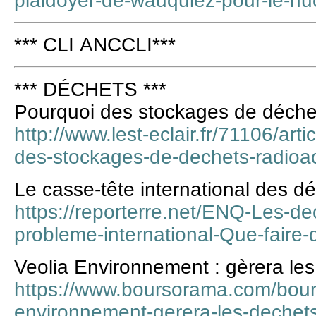
plaidoyer-de-wauquiez-pour-le-nu
*** CLI ANCCLI***
*** DÉCHETS ***
Pourquoi des stockages de déchet
http://www.lest-eclair.fr/71106/art
des-stockages-de-dechets-radioac
Le casse-tête international des dé
https://reporterre.net/ENQ-Les-de
probleme-international-Que-faire
Veolia Environnement : gèrera les
https://www.boursorama.com/bours
environnement-gerera-les-dechets