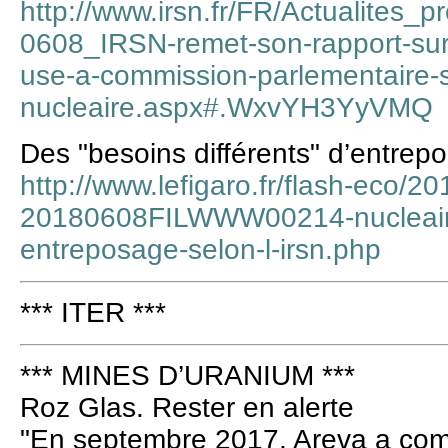
http://www.irsn.fr/FR/Actualites_
0608_IRSN-remet-son-rapport-sur
use-a-commission-parlementaire-s
nucleaire.aspx#.WxvYH3YyVMQ
Des "besoins différents" d’entrep
http://www.lefigaro.fr/flash-eco/2
20180608FILWWW00214-nucleaire-
entreposage-selon-l-irsn.php
*** ITER ***
*** MINES D’URANIUM ***
Roz Glas. Rester en alerte
"En septembre 2017, Areva a co