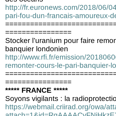
http://fr.euronews.com/2018/06/04/
pari-fou-dun-francais-amoureux-
==========================
================
Stocker l’uranium pour faire remont
banquier londonien
http://www.rfi.fr/emission/2018060
remonter-cours-le-pari-banquier-l
==========================
================
***** FRANCE *****
Soyons vigilants : la radioprotecti
https://webmail.criirad.org/owa/a
attach=1&id=RgAAAACyFNjHkz