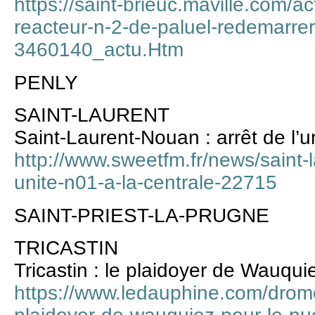
https://saint-brieuc.maville.com/ac
reacteur-n-2-de-paluel-redemarrer
3460140_actu.Htm
PENLY
SAINT-LAURENT
Saint-Laurent-Nouan : arrêt de l’un
http://www.sweetfm.fr/news/saint-l
unite-n01-a-la-centrale-22715
SAINT-PRIEST-LA-PRUGNE
TRICASTIN
Tricastin : le plaidoyer de Wauqui
https://www.ledauphine.com/drome/