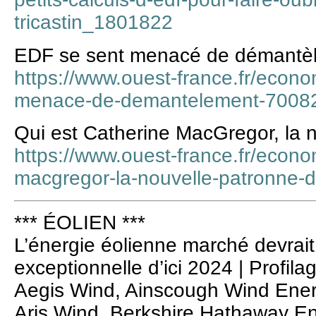
tricastin_1801822
EDF se sent menacé de démantè
https://www.ouest-france.fr/econo
menace-de-demantelement-7008
Qui est Catherine MacGregor, la 
https://www.ouest-france.fr/econo
macgregor-la-nouvelle-patronne-
*** ÉOLIEN ***
L’énergie éolienne marché devrait
exceptionnelle d’ici 2024 | Profil
Aegis Wind, Ainscough Wind Ener
Aris Wind, Berkshire Hathaway En