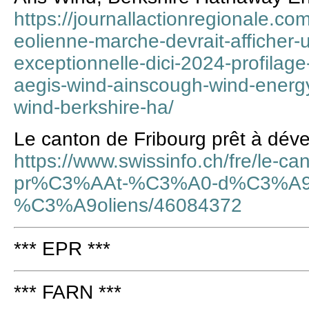
https://journallactionregionale.co
eolienne-marche-devrait-afficher-
exceptionnelle-dici-2024-profilag
aegis-wind-ainscough-wind-energy
wind-berkshire-ha/
Le canton de Fribourg prêt à déve
https://www.swissinfo.ch/fre/le-ca
pr%C3%AAt-%C3%A0-d%C3%A9vel
%C3%A9oliens/46084372
*** EPR ***
*** FARN ***