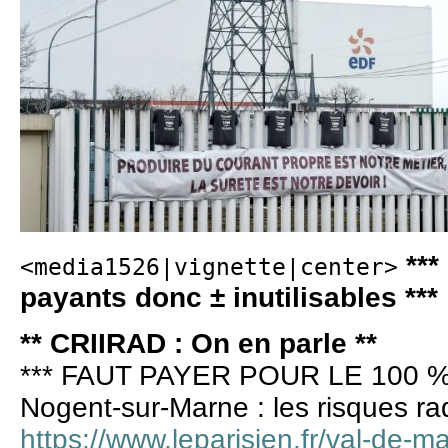
***
<media1526|vignette|center>
payants donc ± inutilisables ***
** CRIIRAD : On en parle **
*** FAUT PAYER POUR LE 100 %
Nogent-sur-Marne : les risques radi
https://www.leparisien.fr/val-de-