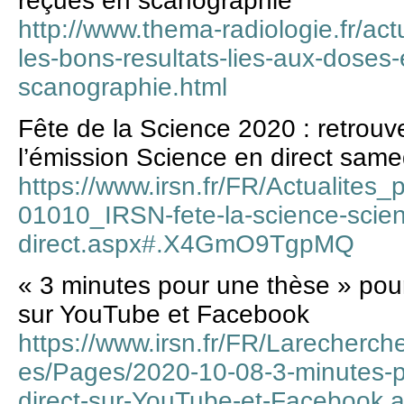
reçues en scanographie
http://www.thema-radiologie.fr/actu
les-bons-resultats-lies-aux-doses-
scanographie.html
Fête de la Science 2020 : retrou
l’émission Science en direct same
https://www.irsn.fr/FR/Actualites
01010_IRSN-fete-la-science-scie
direct.aspx#.X4GmO9TgpMQ
« 3 minutes pour une thèse » pour 
sur YouTube et Facebook
https://www.irsn.fr/FR/Larecherch
es/Pages/2020-10-08-3-minutes
direct-sur-YouTube-et-Faceboo