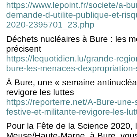
https://www.lepoint.fr/societe/a-b
demande-d-utilite-publique-et-ris
2020-2395701_23.php
Déchets nucléaires à Bure : les m
précisent
https://lequotidien.lu/grande-regi
bure-les-menaces-dexpropriation-
À Bure, une « semaine antinucléair
revigore les luttes
https://reporterre.net/A-Bure-une
festive-et-militante-revigore-les-lut
Pour la Fête de la Science 2020, 
Meuse/Haute-Marne, à Bure, vous 