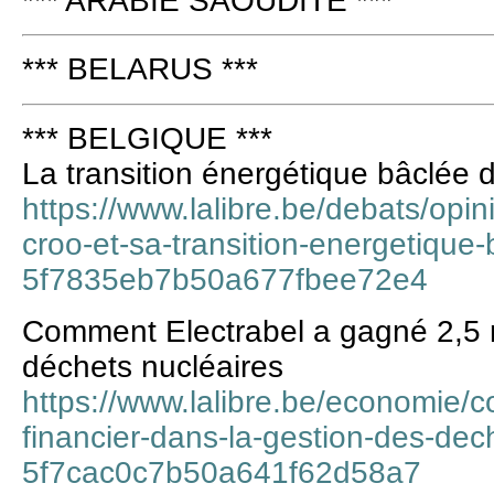
*** ARABIE SAOUDITE ***
*** BELARUS ***
*** BELGIQUE ***
La transition énergétique bâclée
https://www.lalibre.be/debats/opi
croo-et-sa-transition-energetique-
5f7835eb7b50a677fbee72e4
Comment Electrabel a gagné 2,5 m
déchets nucléaires
https://www.lalibre.be/economie/
financier-dans-la-gestion-des-dec
5f7cac0c7b50a641f62d58a7