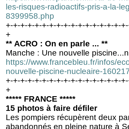
les-risques-radioactifs-pris-a-la-
8399958.php
+-+-+-+-+-+-+-+-+-+-+-+-+-+-+-+-+-
+
** ACRO : On en parle ... **
Manche : Une nouvelle piscine...n
https://www.francebleu.fr/infos/e
nouvelle-piscine-nucleaire-1602
+-+-+-+-+-+-+-+-+-+-+-+-+-+-+-+-+-
+
***** FRANCE *****
15 photos à faire défiler
Les pompiers récupèrent deux par
abandonnés en pleine nature à