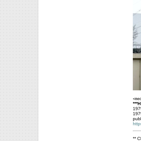
<me
***
1979
1979
publ
htt
** C