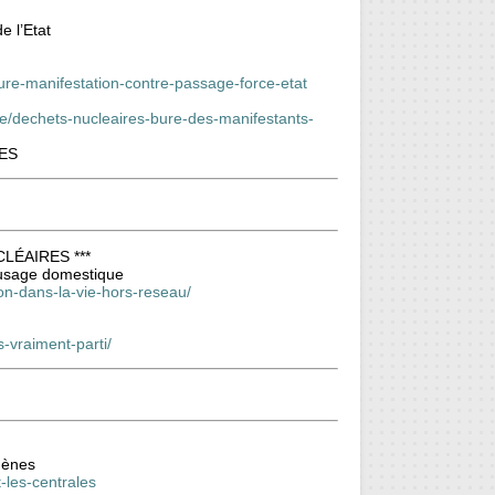
e l’Etat
re-manifestation-contre-passage-force-etat
re/dechets-nucleaires-bure-des-manifestants-
IES
LÉAIRES ***
à usage domestique
son-dans-la-vie-hors-reseau/
-vraiment-parti/
ogènes
t-les-centrales