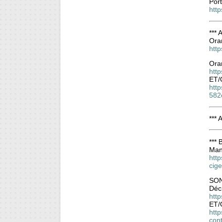
Port
http
***
Ora
htt
Ora
htt
ET/
http
582
*** 
*** 
Mani
http
cig
SON
Déch
htt
ET/
http
con