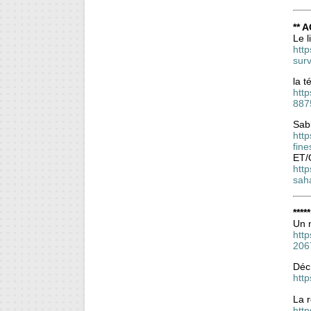
** A
Le l
http
sur
la t
htt
887
Sabl
http
fin
ET/
http
sah
****
Un n
htt
206
Déc
htt
La r
htt