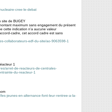
nucleaire-cree-le-debat
du site de BUGEY
e montant maximum sans engagement du présent
e cette indication n’a aucune valeur
 accord-cadre, cet accord cadre est sans
les-collaborateurs-edf-du-site/ao-9063598-1
réacteur 1
ires/arret-de-reacteurs-de-centrales-
ontrainte-du-reacteur-1
enom
/les-jeunes-en-alternance-font-leur-rentree-a-la-