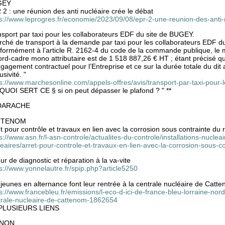
GEY
2 : une réunion des anti nucléaire crée le débat
ps://www.leprogres.fr/economie/2023/09/08/epr-2-une-reunion-des-anti-
sport par taxi pour les collaborateurs EDF du site de BUGEY.
rché de transport à la demande par taxi pour les collaborateurs EDF 
formément à l’article R. 2162-4 du code de la commande publique, l
rd-cadre mono attributaire est de 1 518 887,26 € HT ; étant précisé qu
gagement contractuel pour l’Entreprise et ce sur la durée totale du dit
usivité. "
s://www.marchesonline.com/appels-offres/avis/transport-par-taxi-pour-
 QUOI SERT CE § si on peut dépasser le plafond ? " **
DARACHE
TTENOM
t pour contrôle et travaux en lien avec la corrosion sous contrainte du 
s://www.asn.fr/l-asn-controle/actualites-du-controle/installations-nuclea
eaires/arret-pour-controle-et-travaux-en-lien-avec-la-corrosion-sous-c
ur de diagnostic et réparation à la va-vite
s://www.yonnelautre.fr/spip.php?article5250
jeunes en alternance font leur rentrée à la centrale nucléaire de Catt
s://www.francebleu.fr/emissions/l-eco-d-ici-de-france-bleu-lorraine-nord
trale-nucleaire-de-cattenom-1862654
PLUSIEURS LIENS
INON