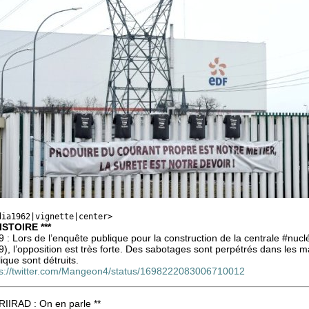
dia1962|vignette|center>
HISTOIRE ***
 : Lors de l’enquête publique pour la construction de la centrale #nu
), l’opposition est très forte. Des sabotages sont perpétrés dans les m
ique sont détruits.
ps://twitter.com/Mangeon4/status/1698222083006710012
RIIRAD : On en parle **