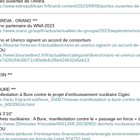
es ouvertes de l’Andra
s://www.estrepublicain.fr/brand-content/2023/09/06/portes-ouvertes-de
 AREVA - ORANO ***
no partenaire du WNA 2023
ps://www.orano.group/fr/actus/actualites-du-groupe/2023/septembre/o
no et Urenco signent un accord de consortium
ps://bourse.fortuneo.fr/actualites/orano-et-urenco-signent-un-accord-
OU
s://www.boursedirect.fr/fr/actualites/categorie/divers/orano-et-urenco
e7d26c84c6bf71c40ebb4c08e424632e5eb13
ASN ***
BURE ***
festation à Bure contre le projet d’enfouissement nucléaire Cigéo
s://actu.fr/grand-est/bure_55087/meuse-manifestation-a-bure-contre-le
eo_60039516.html
 3’10"
ets nucléaires : A Bure, manifestation contre le « passage en force » d
ps://www.20minutes.fr/societe/4051268-20230902-dechets-nucleaires-bu
OU
s://www.latribune.fr/entreprises-finance/industrie/energie-environneme
tre-le-passage-en-force-de-l-etat-974752.html