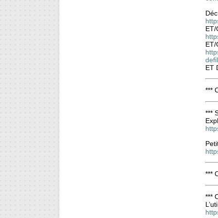
Déch
htt
ET/
htt
ET/
htt
def
ET 
***
***
Expl
http
Peti
http
***
***
L’ut
http