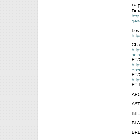
***
Dual
http
gen
Les
htt
Chal
http
sain
ET/
htt
enc
ET/
htt
ET 
ARC
AST
BEL
BLA
BRE