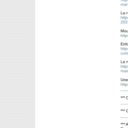
marc
La r
htt
202
Mou
http
Enf
htt
com
Le 
htt
mai
Une
http
***
***
***