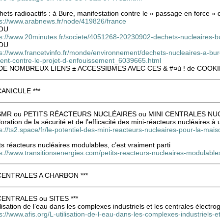
ets radioactifs : à Bure, manifestation contre le « passage en force » d
ps://www.arabnews.fr/node/419826/france
OU
ps://www.20minutes.fr/societe/4051268-20230902-dechets-nucleaires-bu
OU
ps://www.francetvinfo.fr/monde/environnement/dechets-nucleaires-a-bu
ilent-contre-le-projet-d-enfouissement_6039665.html
DE NOMBREUX LIENS ± ACCESSIBMES AVEC CES & #¤ù ! de COOK
 CANICULE ***
 SMR ou PETITS RÉACTEURS NUCLÉAIRES ou MINI CENTRALES NUC
oration de la sécurité et de l’efficacité des mini-réacteurs nucléaires 
s://ts2.space/fr/le-potentiel-des-mini-reacteurs-nucleaires-pour-la-mai
ts réacteurs nucléaires modulables, c’est vraiment parti
s://www.transitionsenergies.com/petits-reacteurs-nucleaires-modulables
 CENTRALES A CHARBON ***
 CENTRALES ou SITES ***
ilisation de l’eau dans les complexes industriels et les centrales électr
s://www.afis.org/L-utilisation-de-l-eau-dans-les-complexes-industriels-e