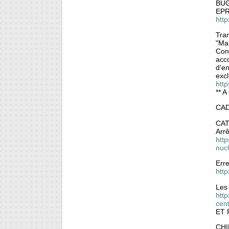
BU
EPR 
htt
Tran
"Ma
Con
acco
d’en
excl
http
** A
CA
CA
Arrê
http
nucl
Erre
http
Les 
http
cen
ET 
CH