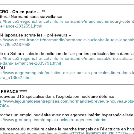
CRO : On en parle ... **
ittoral Normand sous surveillance
s://france3-regions.francetvinfo.fr/normandie/manche/cherbourg-cotenti
veillance-2832551.html
élé japonaise scrute les « préleveurs »
ps://www.ouest-france.fr/normandie/normandie-nucleaire-la-tele-japona
5-f76dc2467048
e du Sahara : alerte de pollution de l’air par les particules fines dans 
s://france3-regions.francetvinfo.fr/normandie/manche/sable-du-sahara-al
es-dans-la-manche-2835791.html
OU
s://www.angersmag.info/pollution-de-lair-par-les-particules-fines-dans
ara_a13552.html
* FRANCE *****
ouveau BTS spécialisé dans l’exploitation nucléaire défense
ps://www.lejournaldesentreprises.com/normandie/breve/un-nouveau-bts-s
7464
rochez un emploi nucléaire avec nos agences intérim hyperspécialisée
ps://www.groupelip.com/emploi-nucleaire-agences-interim
ésurgence du nucléaire calme le marché français de l’électricité en hiv
ps://www.zonebourse.com/cours/action/TOTALENERGIES-SE-4717/actual