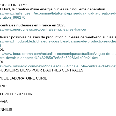
 PUB OU INFO ***
 Fluid, la création d’une énergie nucléaire cinquième génération
s://www.challenges.fr/economie/letalkentreprise/dual-fluid-la-creation
eration_866270
 centrales nucléaires en France en 2023
ps://www.energynews.pro/centrales-nucleaires-france/
eurs : possibles baisses de production nucléaire ce week-end sur les 
s://www.linfodurable.fr/chaleurs-possibles-baisses-de-production-nucl
t
OU
ps://www.boursorama.com/actualite-economique/actualites/vague-de-cha
ore-devoir-s-adapter-f49432f85a7e6e5b59286c1c99e214ce
OU
ps://www.odsradio.com/news/locales/90684/chaleur-la-centrale-du-buge
PLUSIEURS LIENS POUR D’AUTRES CENTRALES
UEIL LABORATOIRE CURIE
RID
LEVILLE SUR LOIRE
YAIS
NNILIS