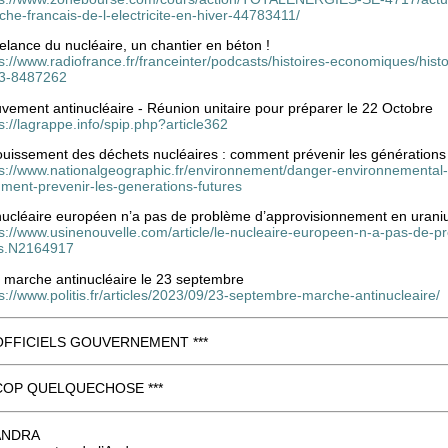
he-francais-de-l-electricite-en-hiver-44783411/
elance du nucléaire, un chantier en béton !
ps://www.radiofrance.fr/franceinter/podcasts/histoires-economiques/hi
3-8487262
vement antinucléaire - Réunion unitaire pour préparer le 22 Octobre
s://lagrappe.info/spip.php?article362
ouissement des déchets nucléaires : comment prévenir les générations 
ps://www.nationalgeographic.fr/environnement/danger-environnemental
ment-prevenir-les-generations-futures
nucléaire européen n’a pas de problème d’approvisionnement en uran
ps://www.usinenouvelle.com/article/le-nucleaire-europeen-n-a-pas-de
s.N2164917
 marche antinucléaire le 23 septembre
s://www.politis.fr/articles/2023/09/23-septembre-marche-antinucleaire/
 OFFICIELS GOUVERNEMENT ***
 COP QUELQUECHOSE ***
 ANDRA