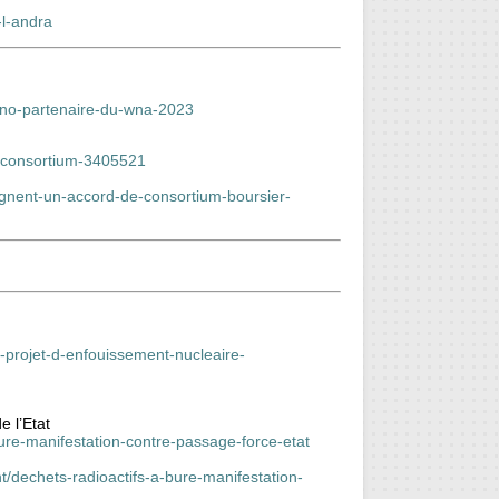
-l-andra
rano-partenaire-du-wna-2023
de-consortium-3405521
-signent-un-accord-de-consortium-boursier-
-projet-d-enfouissement-nucleaire-
e l’Etat
re-manifestation-contre-passage-force-etat
nt/dechets-radioactifs-a-bure-manifestation-