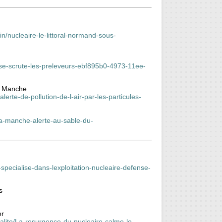
n/nucleaire-le-littoral-normand-sous-
ise-scrute-les-preleveurs-ebf895b0-4973-11ee-
la Manche
erte-de-pollution-de-l-air-par-les-particules-
-la-manche-alerte-au-sable-du-
pecialise-dans-lexploitation-nucleaire-defense-
s
er
ite/La-resurgence-du-nucleaire-calme-le-