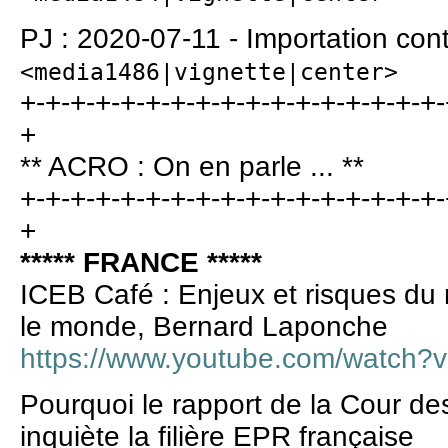
PJ : 2020-07-11 - Importation co
<media1486|vignette|center>
+-+-+-+-+-+-+-+-+-+-+-+-+-+-+-+-+-
+
** ACRO : On en parle ... **
+-+-+-+-+-+-+-+-+-+-+-+-+-+-+-+-+-
+
***** FRANCE *****
ICEB Café : Enjeux et risques du 
le monde, Bernard Laponche
https://www.youtube.com/watch?
Pourquoi le rapport de la Cour de
inquiète la filière EPR française