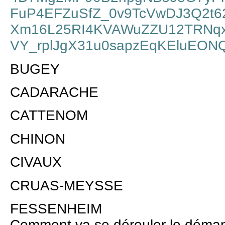
FuP4EFZuSfZ_0v9TcVwDJ3Q2t6
Xm16L25RI4KVAWuZZU12TRNqx7
VY_rplJgX31u0sapzEqKEluEONQ
BUGEY
CADARACHE
CATTENOM
CHINON
CIVAUX
CRUAS-MEYSSE
FESSENHEIM
Comment va se dérouler le déman