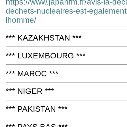
https://www.japanfm.fr/avis-la-dec
dechets-nucleaires-est-egalement
lhomme/
*** KAZAKHSTAN ***
*** LUXEMBOURG ***
*** MAROC ***
*** NIGER ***
*** PAKISTAN ***
*** PAYS BAS ***