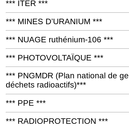
*** ITER ***
*** MINES D’URANIUM ***
*** NUAGE ruthénium-106 ***
*** PHOTOVOLTAÏQUE ***
*** PNGMDR (Plan national de ges
déchets radioactifs)***
*** PPE ***
*** RADIOPROTECTION ***