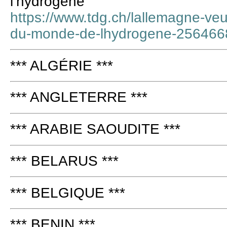
l’hydrogène
https://www.tdg.ch/lallemagne-ve
du-monde-de-lhydrogene-25646
*** ALGÉRIE ***
*** ANGLETERRE ***
*** ARABIE SAOUDITE ***
*** BELARUS ***
*** BELGIQUE ***
*** BENIN ***