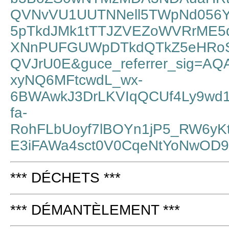
QVNvVU1UUTNNell5TWpNd056Y
5pTkdJMk1tTTJZVEZoWVRrME5
XNnPUFGUWpDTkdQTkZ5eHRo
QVJrU0E&guce_referrer_sig=AQ
xyNQ6MFtcwdL_wx-
6BWAwkJ3DrLKVIqQCUf4Ly9wd
fa-
RohFLbUoyf7lBOYn1jP5_RW6yK
E3iFAWa4sct0V0CqeNtYoNwOD
*** DÉCHETS ***
*** DÉMANTÈLEMENT ***