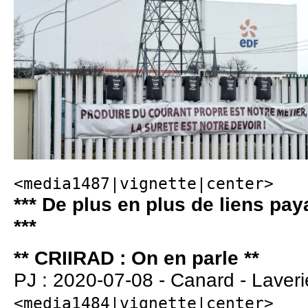
<media1487|vignette|center>
*** De plus en plus de liens pay
***
** CRIIRAD : On en parle **
PJ : 2020-07-08 - Canard - Laverie
<media1484|vignette|center>