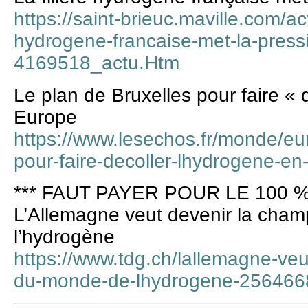
https://saint-brieuc.maville.com/act
hydrogene-francaise-met-la-pressi
4169518_actu.Htm
Le plan de Bruxelles pour faire « 
Europe
https://www.lesechos.fr/monde/eur
pour-faire-decoller-lhydrogene-e
*** FAUT PAYER POUR LE 100 %
L’Allemagne veut devenir la cha
l’hydrogène
https://www.tdg.ch/lallemagne-ve
du-monde-de-lhydrogene-25646