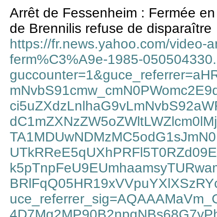
Arrêt de Fessenheim : Fermée en 
de Brennilis refuse de disparaître
https://fr.news.yahoo.com/video
ferm%C3%A9e-1985-050504330.
guccounter=1&guce_referrer=a
mNvbS91cmw_cmN0PWomc2E9
ci5uZXdzLnlhaG9vLmNvbS92aW
dC1mZXNzZW5oZWltLWZlcm0lM
TA1MDUwNDMzMC5odG1sJmN0
UTkRReE5qUXhPRFl5T0RZd09E
k5pTnpFeU9EUmhaamsyTURwam
BRlFqQ05HR19xVVpuYXlXSzRY
uce_referrer_sig=AQAAAMaVm
4D7Mg2MP90B2npgNBs68G7yPh