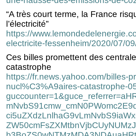
une-hausse-des-emissions-de-co
“A très court terme, la France ris
l’électricité”
https://www.lemondedelenergie.co
electricite-fessenheim/2020/07/09
Ces billes promettent des central
catastrophe
https://fr.news.yahoo.com/billes-p
nucl%C3%A9aires-catastrophe-0
guccounter=1&guce_referrer=a
mNvbS91cmw_cmN0PWomc2E9
ci5uZXdzLnlhaG9vLmNvbS9iaW
ZW50cmFsZXMtbnVjbCUyNUMzJT
b3BoZS0wNTMzMDA3NDAuaHRt