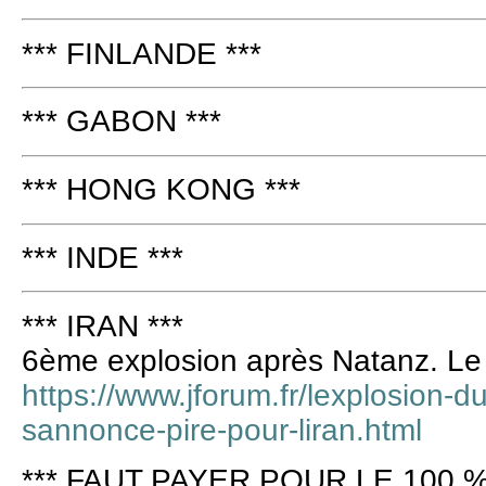
*** FINLANDE ***
*** GABON ***
*** HONG KONG ***
*** INDE ***
*** IRAN ***
6ème explosion après Natanz. Le 
https://www.jforum.fr/lexplosion-d
sannonce-pire-pour-liran.html
*** FAUT PAYER POUR LE 100 %