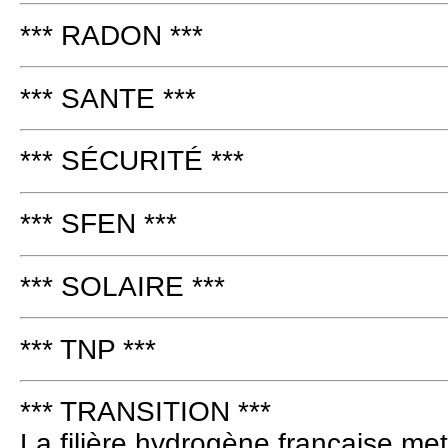
*** RADON ***
*** SANTE ***
*** SÉCURITÉ ***
*** SFEN ***
*** SOLAIRE ***
*** TNP ***
*** TRANSITION ***
La filière hydrogène française met 