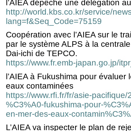
l’AIEA dépêche une délégation a
http://world.kbs.co.kr/service/ne
lang=f&Seq_Code=75159
Coopération avec l’AIEA sur le tra
par le système ALPS à la central
Dai-ichi de TEPCO.
https://www.fr.emb-japan.go.jp/i
l’AIEA à Fukushima pour évaluer l
eaux contaminées
https://www.rfi.fr/fr/asie-pacifiqu
%C3%A0-fukushima-pour-%C3%A9va
en-mer-des-eaux-contamin%C3
L’AIEA va inspecter le plan de re