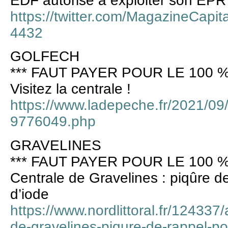
EDF autorisé à exploiter son EPR 
https://twitter.com/MagazineCapi
4432
GOLFECH
*** FAUT PAYER POUR LE 100 %
Visitez la centrale !
https://www.ladepeche.fr/2021/09/0
9776049.php
GRAVELINES
*** FAUT PAYER POUR LE 100 %
Centrale de Gravelines : piqûre de
d’iode
https://www.nordlittoral.fr/124337/
de-gravelines-piqure-de-rappel-pou