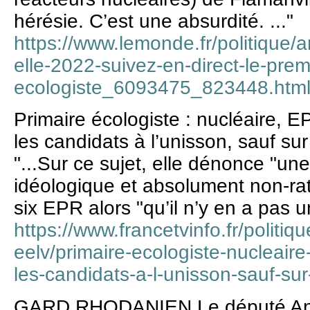
hérésie. C’est une absurdité. ..."
https://www.lemonde.fr/politique/a
elle-2022-suivez-en-direct-le-prem
ecologiste_6093475_823448.htm
Primaire écologiste : nucléaire, E
les candidats à l’unisson, sauf sur
"...Sur ce sujet, elle dénonce "u
idéologique et absolument non-rati
six EPR alors "qu’il n’y en a pas un
https://www.francetvinfo.fr/politiqu
eelv/primaire-ecologiste-nucleaire
les-candidats-a-l-unisson-sauf-su
GARD RHODANIEN Le député Antho