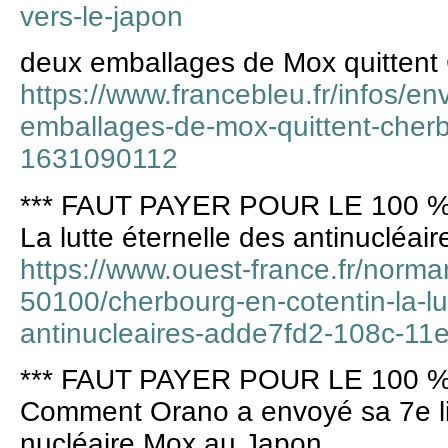
vers-le-japon
deux emballages de Mox quittent
https://www.francebleu.fr/infos/e
emballages-de-mox-quittent-cherb
1631090112
*** FAUT PAYER POUR LE 100 %
La lutte éternelle des antinucléair
https://www.ouest-france.fr/norma
50100/cherbourg-en-cotentin-la-lut
antinucleaires-adde7fd2-108c-1
*** FAUT PAYER POUR LE 100 %
Comment Orano a envoyé sa 7e li
nucléaire Mox au Japon