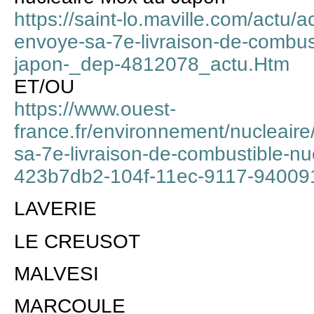
https://saint-lo.maville.com/actu
envoye-sa-7e-livraison-de-combus
japon-_dep-4812078_actu.Htm
ET/OU
https://www.ouest-
france.fr/environnement/nucleai
sa-7e-livraison-de-combustible-nu
423b7db2-104f-11ec-9117-9400
LAVERIE
LE CREUSOT
MALVESI
MARCOULE