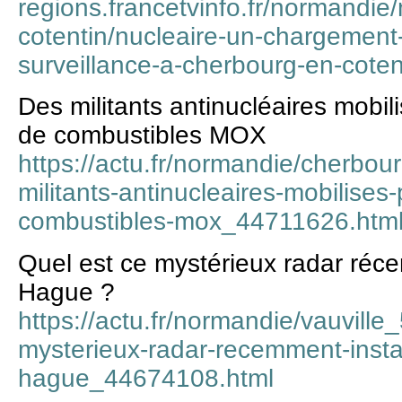
regions.francetvinfo.fr/normandi
cotentin/nucleaire-un-chargemen
surveillance-a-cherbourg-en-cote
Des militants antinucléaires mobili
de combustibles MOX
https://actu.fr/normandie/cherbou
militants-antinucleaires-mobilises-
combustibles-mox_44711626.htm
Quel est ce mystérieux radar réce
Hague ?
https://actu.fr/normandie/vauville
mysterieux-radar-recemment-instal
hague_44674108.html