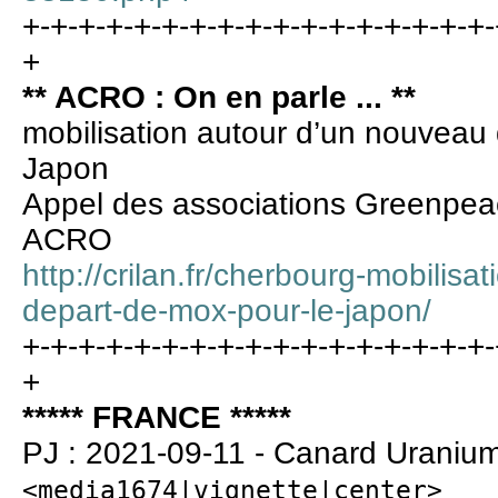
+-+-+-+-+-+-+-+-+-+-+-+-+-+-+-+-+-
+
** ACRO : On en parle ... **
mobilisation autour d’un nouveau
Japon
Appel des associations Greenp
ACRO
http://crilan.fr/cherbourg-mobilis
depart-de-mox-pour-le-japon/
+-+-+-+-+-+-+-+-+-+-+-+-+-+-+-+-+-
+
***** FRANCE *****
PJ : 2021-09-11 - Canard Uraniu
<media1674|vignette|center>