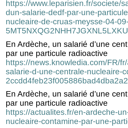
https://www.leparisien.fr/societe/
dun-salarie-dedf-par-une-particule
nucleaire-de-cruas-meysse-04-09
5MT5NXQG2NHH7JGXNL5LXKUU
En Ardèche, un salarié d’une cent
par une particule radioactive
https://news.knowledia.com/FR/fr/
salarie-d-une-centrale-nucleaire-
2ccdd4feb23f005886bad4dba2a
En Ardèche, un salarié d’une cent
par une particule radioactive
https://actualites.fr/en-ardeche-un
nucleaire-contamine-par-une-parti