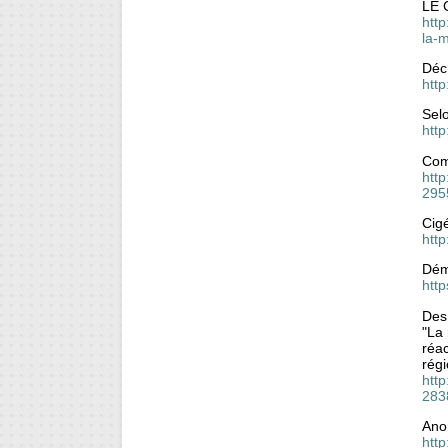
LE C
http
la-
Déch
http
Sel
htt
Comm
http
295
Cigé
http
Déma
htt
Des 
"La 
réac
régi
htt
283
Ano
htt