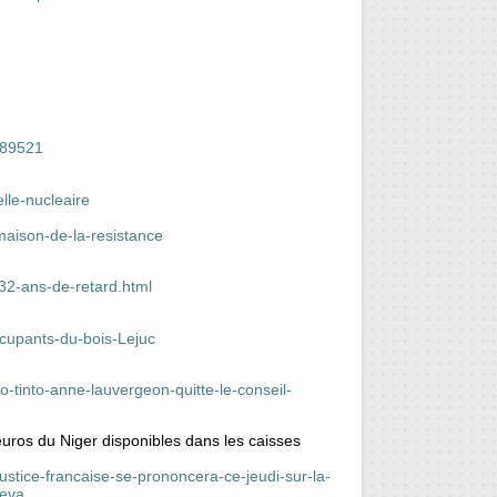
-189521
lle-nucleaire
-maison-de-la-resistance
-32-ans-de-retard.html
ccupants-du-bois-Lejuc
o-tinto-anne-lauvergeon-quitte-le-conseil-
’euros du Niger disponibles dans les caisses
ustice-francaise-se-prononcera-ce-jeudi-sur-la-
reva