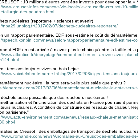
REUSOT : 10 millions d’euros vont être investis pour développer la « 
://www.creusot-infos.com/news/vie-locale/le-creusot/le-creusot-10-mill
metallurgie-des-poudres.html
ets nucléaires (reporterre + sciences et avenir)
://npa29.unblog.fr/2017/02/07/dechets-cucleaires-reporterre/
on un rapport parlementaire, EDF sous-estime le coût du démantèlemen
p://speech.konbini.com/news/selon-rapport-parlementaire-edf-estime-c
ent EDF en est arrivée à n’avoir plus le choix qu’entre la faillite et la p
://www.atlantico.fr/decryptage/comment-edf-en-est-arrivee-avoir-plus-choi
5144.html
o : tensions toujours vives au bois Lejuc
://www.voixdelahautemarne.fr/blog/2017/02/06/cigeo-tensions-toujours-
ntèlement nucléaire : la note sera-t-elle plus salée que prévu ?
ps://lenergeek.com/2017/02/06/demantelement-nucleaire-la-note-sera-t-
déchets aussi puissants que des réacteurs nucléaires !
méthanisation et l’incinération des déchets en France pourraient perme
teurs nucléaires. A condition de construire des réseaux de chaleur. R
on parisienne."
p://www.actu-environnement.com/ae/news/reseaux-chaleur-methanisation
80.php4
malies au Creusot : des emballages de transport de déchets nucléaire
p://www.romandie.com/news/Anomalies-au-Creusot-des-emballages-de-