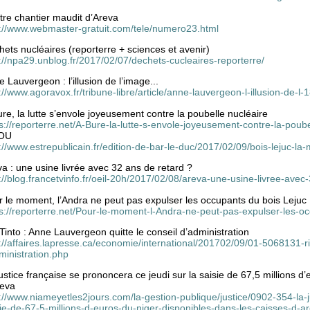
tre chantier maudit d’Areva
p://www.webmaster-gratuit.com/tele/numero23.html
ets nucléaires (reporterre + sciences et avenir)
://npa29.unblog.fr/2017/02/07/dechets-cucleaires-reporterre/
 Lauvergeon : l’illusion de l’image...
://www.agoravox.fr/tribune-libre/article/anne-lauvergeon-l-illusion-de-l
re, la lutte s’envole joyeusement contre la poubelle nucléaire
s://reporterre.net/A-Bure-la-lutte-s-envole-joyeusement-contre-la-poube
OU
://www.estrepublicain.fr/edition-de-bar-le-duc/2017/02/09/bois-lejuc-la
a : une usine livrée avec 32 ans de retard ?
://blog.francetvinfo.fr/oeil-20h/2017/02/08/areva-une-usine-livree-avec
r le moment, l’Andra ne peut pas expulser les occupants du bois Lejuc
ps://reporterre.net/Pour-le-moment-l-Andra-ne-peut-pas-expulser-les-o
Tinto : Anne Lauvergeon quitte le conseil d’administration
://affaires.lapresse.ca/economie/international/201702/09/01-5068131-ri
ministration.php
ustice française se prononcera ce jeudi sur la saisie de 67,5 millions d
reva
://www.niameyetles2jours.com/la-gestion-publique/justice/0902-354-la-j
ie-de-67-5-millions-d-euros-du-niger-disponibles-dans-les-caisses-d-a