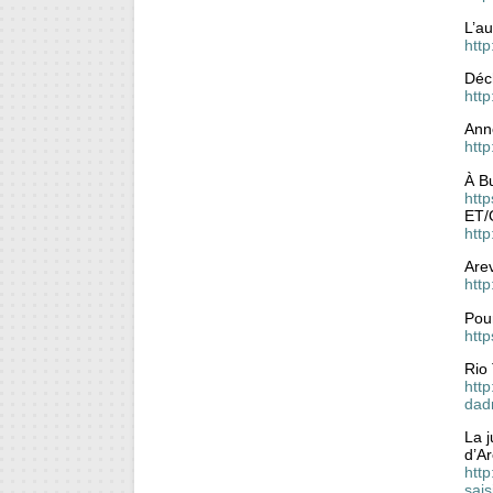
L’au
htt
Déch
http
Anne
http
À Bu
http
ET/
http
Arev
http
Pou
htt
Rio 
http
dad
La j
d’A
http
sais