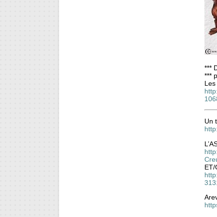
*** 
*** 
Les 
http
106
Un 
http
L’A
htt
Cre
ET/
htt
313
Arev
http