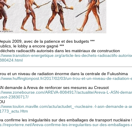
Depuis 2009, avec de la patience et des budgets ***
publics, le lobby a encore gagné ***
déchets radioactifs autorisés dans les matériaux de construction
://www.transition-energetique.org/article-les-dechets-radioactifs-autor
880424.html
trou et un niveau de radiation énorme dans la centrale de Fukushima
://www.huffingtonpost.fr/2017/02/03/un-trou-et-un-niveau-de-radiation
SN demande à Areva de renforcer ses mesures au Creusot
p://www.zonebourse.com/AREVA-8084917/actualite/Areva-L-ASN-deman
usot-23830717/
OU
p://www.toulon.maville.com/actu/actudet_-nucleaire.-l-asn-demande-a-a
1773_actu.Htm
a confirme les irrégularités sur des emballages de transport nucléaire
s://reporterre.net/Areva-confirme-les-irregularites-sur-des-emballages-