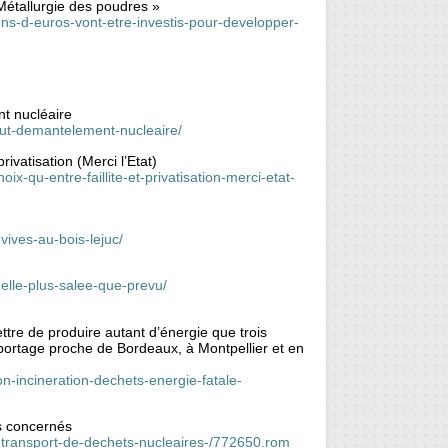
Métallurgie des poudres »
ions-d-euros-vont-etre-investis-pour-developper-
t nucléaire
out-demantelement-nucleaire/
rivatisation (Merci l’Etat)
x-qu-entre-faillite-et-privatisation-merci-etat-
vives-au-bois-lejuc/
elle-plus-salee-que-prevu/
ttre de produire autant d’énergie que trois
eportage proche de Bordeaux, à Montpellier et en
-incineration-dechets-energie-fatale-
s concernés
transport-de-dechets-nucleaires-/772650.rom