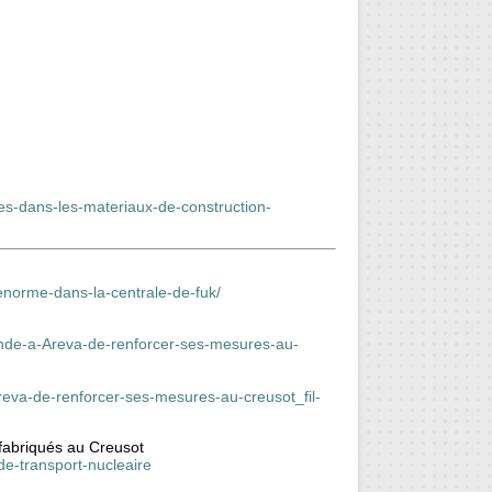
ises-dans-les-materiaux-de-construction-
-enorme-dans-la-centrale-de-fuk/
de-a-Areva-de-renforcer-ses-mesures-au-
reva-de-renforcer-ses-mesures-au-creusot_fil-
 fabriqués au Creusot
de-transport-nucleaire