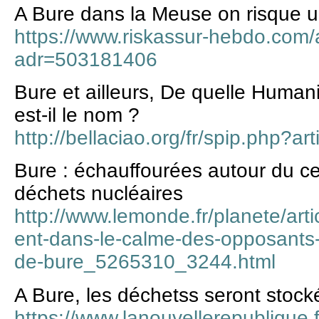
A Bure dans la Meuse on risque 
https://www.riskassur-hebdo.com
adr=503181406
Bure et ailleurs, De quelle Humanit
est-il le nom ?
http://bellaciao.org/fr/spip.php?ar
Bure : échauffourées autour du c
déchets nucléaires
http://www.lemonde.fr/planete/ar
ent-dans-le-calme-des-opposants
de-bure_5265310_3244.html
A Bure, les déchetss seront stoc
https://www.lanouvellerepublique.