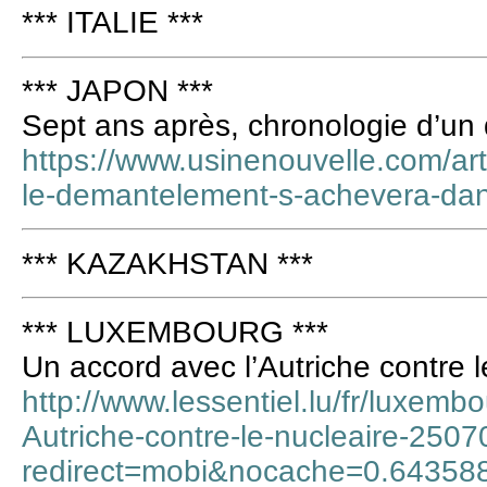
*** ITALIE ***
*** JAPON ***
Sept ans après, chronologie d’u
https://www.usinenouvelle.com/art
le-demantelement-s-achevera-da
*** KAZAKHSTAN ***
*** LUXEMBOURG ***
Un accord avec l’Autriche contre l
http://www.lessentiel.lu/fr/luxemb
Autriche-contre-le-nucleaire-250
redirect=mobi&nocache=0.6435