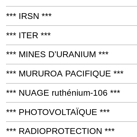
*** IRSN ***
*** ITER ***
*** MINES D’URANIUM ***
*** MURUROA PACIFIQUE ***
*** NUAGE ruthénium-106 ***
*** PHOTOVOLTAÏQUE ***
*** RADIOPROTECTION ***