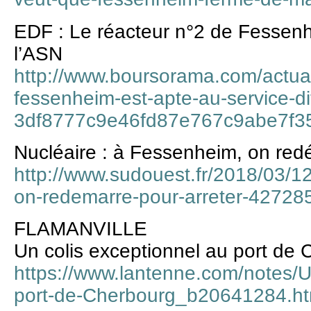
EDF : Le réacteur n°2 de Fessenhe
l’ASN
http://www.boursorama.com/actuali
fessenheim-est-apte-au-service-dit
3df8777c9e46fd87e767c9abe7f3
Nucléaire : à Fessenheim, on red
http://www.sudouest.fr/2018/03/1
on-redemarre-pour-arreter-42728
FLAMANVILLE
Un colis exceptionnel au port de
https://www.lantenne.com/notes/U
port-de-Cherbourg_b20641284.ht