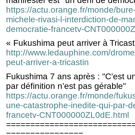
manifester est "un déni de démocr
https://actu.orange.fr/monde/bure
michele-rivasi-l-interdiction-de-ma
democratie-francetv-CNT000000Z
« Fukushima peut arriver à Tricast
http://www.ledauphine.com/drome
peut-arriver-a-tricastin
Fukushima 7 ans après : "C’est un
par définition n’est pas gérable"
https://actu.orange.fr/monde/fuku
une-catastrophe-inedite-qui-par-de
francetv-CNT000000ZL0dE.html
==========================
================