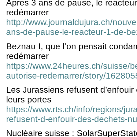
Après 3 ans de pause, le réacteu
redémarrer
http://www.journaldujura.ch/nouvel
ans-de-pause-le-reacteur-1-de-b
Beznau I, que l’on pensait condam
redémarrer
https://www.24heures.ch/suisse/
autorise-redemarrer/story/162805
Les Jurassiens refusent d’enfouir
leurs portes
https://www.rts.ch/info/regions/ju
refusent-d-enfouir-des-dechets-nu
Nucléaire suisse : SolarSuperSt