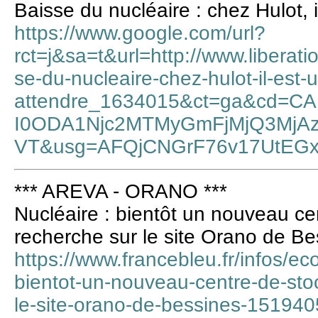
Baisse du nucléaire : chez Hulot, i
https://www.google.com/url?
rct=j&sa=t&url=http://www.liberati
se-du-nucleaire-chez-hulot-il-est-
attendre_1634015&ct=ga&cd=
I0ODA1Njc2MTMyGmFjMjQ3MjAz
VT&usg=AFQjCNGrF76v17UtE
*** AREVA - ORANO ***
Nucléaire : bientôt un nouveau ce
recherche sur le site Orano de Be
https://www.francebleu.fr/infos/ec
bientot-un-nouveau-centre-de-sto
le-site-orano-de-bessines-15194