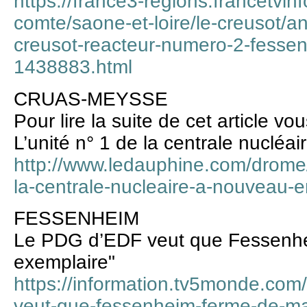
https://france3-regions.francetvin
comte/saone-et-loire/le-creusot/a
creusot-reacteur-numero-2-fesse
1438883.html
CRUAS-MEYSSE
Pour lire la suite de cet article 
L’unité n° 1 de la centrale nucléa
http://www.ledauphine.com/drome/
la-centrale-nucleaire-a-nouveau-e
FESSENHEIM
Le PDG d’EDF veut que Fessenhe
exemplaire"
https://information.tv5monde.com/
veut-que-fessenheim-ferme-de-m