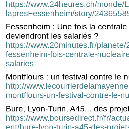
https://www.24heures.ch/monde/L
lapresFessenheim/story/2436558
Fessenheim : Une fois la centrale
deviendront les salariés ?
https://www.20minutes.fr/planet
fessenheim-fois-centrale-nucleair
salaries
Montflours : un festival contre le 
http://www.lecourrierdelamayenne.
montflours-un-festival-contre-le-n
Bure, Lyon-Turin, A45... des proj
https://www.boursedirect.fr/fr/act
ent/bure-lyon-turin-a45-des-projet