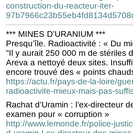
construction-du-reacteur-iter-
97b7966c23b55eb4fd8134d5708
*** MINES D’URANIUM ***
Presqu’île. Radioactivité : « Du m
"Il y aurait 250 000 m de stériles 
Areva a nettoyé deux sites. Insuffis
encore trouvé des « points chauds
https://actu.fr/pays-de-la-loire/g
radioactivite-mieux-mais-pas-suf
Rachat d’Uramin : l’ex-directeur 
examen pour « corruption »
http://www.lemonde.fr/police-justi