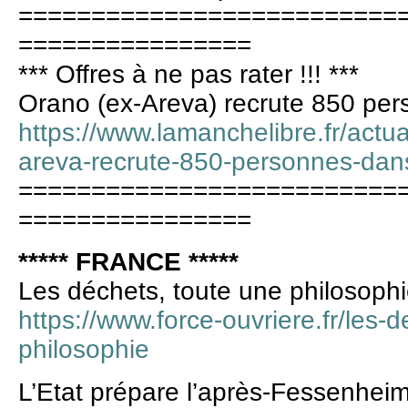
==========================
================
*** Offres à ne pas rater !!! ***
Orano (ex-Areva) recrute 850 pe
https://www.lamanchelibre.fr/actu
areva-recrute-850-personnes-dan
==========================
================
***** FRANCE *****
Les déchets, toute une philosoph
https://www.force-ouvriere.fr/les-
philosophie
L’Etat prépare l’après-Fessenhei