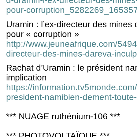
d-uramin-l-ex-directeur-des-mine
pour-corruption_5282269_165357
Uramin : l’ex-directeur des mine
pour « corruption »
http://www.jeuneafrique.com/5494
directeur-des-mines-dareva-inculp
Rachat d’Uramin : le président n
implication
https://information.tv5monde.com/
president-namibien-dement-toute-
*** NUAGE ruthénium-106 ***
*** PHOTOVOLTAÏQUE ***