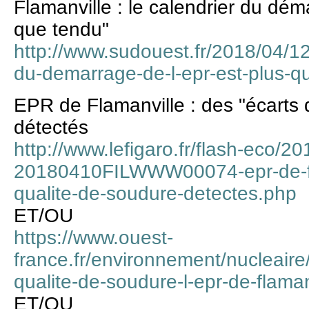
Flamanville : le calendrier du dém
que tendu"
http://www.sudouest.fr/2018/04/12/
du-demarrage-de-l-epr-est-plus-
EPR de Flamanville : des "écarts 
détectés
http://www.lefigaro.fr/flash-eco/2
20180410FILWWW00074-epr-de-fla
qualite-de-soudure-detectes.php
ET/OU
https://www.ouest-
france.fr/environnement/nucleaire
qualite-de-soudure-l-epr-de-flama
ET/OU