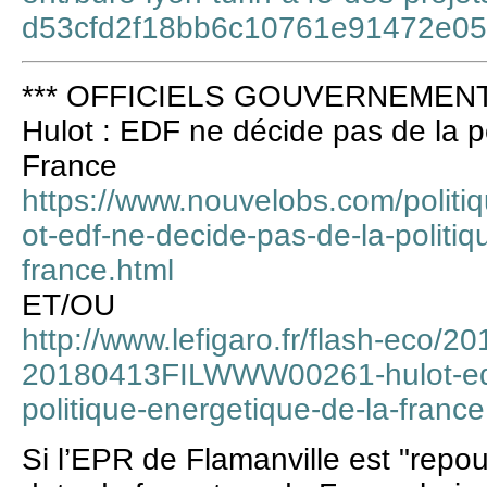
d53cfd2f18bb6c10761e91472e0
*** OFFICIELS GOUVERNEMENT 
Hulot : EDF ne décide pas de la p
France
https://www.nouvelobs.com/polit
ot-edf-ne-decide-pas-de-la-politiq
france.html
ET/OU
http://www.lefigaro.fr/flash-eco/2
20180413FILWWW00261-hulot-edf
politique-energetique-de-la-franc
Si l’EPR de Flamanville est "repous