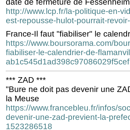
date de fermeture de Fessenheim
http://www.lcp.fr/la-politique-en-vi
est-repousse-hulot-pourrait-revoir
France-Il faut "fiabiliser" le cale
https://www.boursorama.com/bourse
fiabiliser-le-calendrier-de-flamanvi
ab1c545d1ad398c97086029f5ce
*** ZAD ***
"Bure ne doit pas devenir une ZAD
la Meuse
https://www.francebleu.fr/infos/so
devenir-une-zad-previent-la-prefe
1523286518