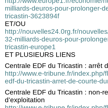
http://www.europe1.fr/economie/n
milliards-deuros-pour-prolonger-de
tricastin-3623894f
ET/OU
http://nouvelles24.0rg.fr/nouvelle
32-milliards-deuros-pour-prolonger
tricastin-europe1
ET PLUSIEURS LIENS
Centrale EDF du Tricastin : arrêt 
http://www.e-tribune.fr/index.php
edf-du-tricastin-arret-de-courte-du
Centrale EDF du Tricastin : non-r
d’exploitation
http://www.e-tribune.fr/index.php