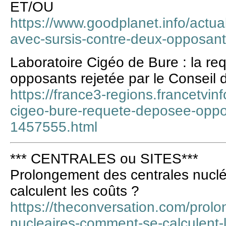
ET/OU
https://www.goodplanet.info/actua
avec-sursis-contre-deux-opposants
Laboratoire Cigéo de Bure : la re
opposants rejetée par le Conseil d
https://france3-regions.francetvinf
cigeo-bure-requete-deposee-oppos
1457555.html
*** CENTRALES ou SITES***
Prolongement des centrales nucl
calculent les coûts ?
https://theconversation.com/prol
nucleaires-comment-se-calculent-