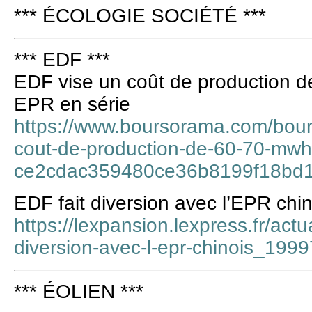
*** ÉCOLOGIE SOCIÉTÉ ***
*** EDF ***
EDF vise un coût de production 
EPR en série
https://www.boursorama.com/bours
cout-de-production-de-60-70-mwh-
ce2cdac359480ce36b8199f18bd
EDF fait diversion avec l’EPR chin
https://lexpansion.lexpress.fr/actu
diversion-avec-l-epr-chinois_199
*** ÉOLIEN ***