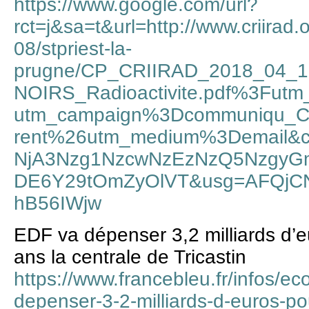
https://www.google.com/url?
rct=j&sa=t&url=http://www.criirad.o
08/stpriest-la-
prugne/CP_CRIIRAD_2018_04
NOIRS_Radioactivite.pdf%3Fut
utm_campaign%3Dcommuniqu_C
rent%26utm_medium%3Demail
NjA3Nzg1NzcwNzEzNzQ5Nzgy
DE6Y29tOmZyOlVT&usg=AFQjC
hB56IWjw
EDF va dépenser 3,2 milliards d’
ans la centrale de Tricastin
https://www.francebleu.fr/infos/ec
depenser-3-2-milliards-d-euros-po