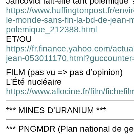
Jancovici fait-elle tant polémique 
https://www.huffingtonpost.fr/envi
le-monde-sans-fin-la-bd-de-jean-mar
polemique_212388.html
ET/OU
https://fr.finance.yahoo.com/actua
jean-053011170.html?guccounter
FILM (pas vu => pas d’opinion)
L’Été nucléaire
https://www.allocine.fr/film/fiche
*** MINES D’URANIUM ***
*** PNGMDR (Plan national de ges