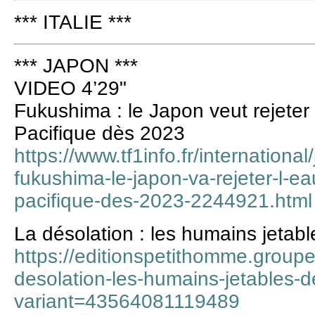
*** ITALIE ***
*** JAPON ***
VIDEO 4’29"
Fukushima : le Japon veut rejeter
Pacifique dès 2023
https://www.tf1info.fr/internationa
fukushima-le-japon-va-rejeter-l-e
pacifique-des-2023-2244921.html
La désolation : les humains jeta
https://editionspetithomme.groupe
desolation-les-humains-jetables-
variant=43564081119489