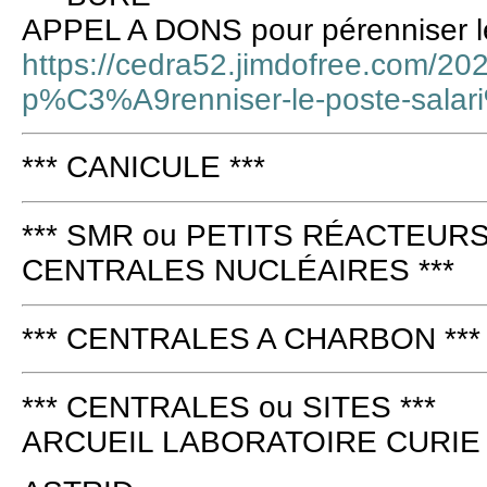
APPEL A DONS pour pérenniser l
https://cedra52.jimdofree.com/20
p%C3%A9renniser-le-poste-sala
*** CANICULE ***
*** SMR ou PETITS RÉACTEURS
CENTRALES NUCLÉAIRES ***
*** CENTRALES A CHARBON ***
*** CENTRALES ou SITES ***
ARCUEIL LABORATOIRE CURIE