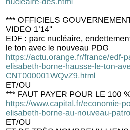
nucleaire-des.html
*** OFFICIELS GOUVERNEMENT 
VIDEO 1’14"
EDF : parc nucléaire, endettemen
le ton avec le nouveau PDG
https://actu.orange.fr/france/edf-
elisabeth-borne-hausse-le-ton-av
CNT000001WQvZ9.html
ET/OU
*** FAUT PAYER POUR LE 100 %
https://www.capital.fr/economie-p
elisabeth-borne-au-nouveau-patr
ET/OU