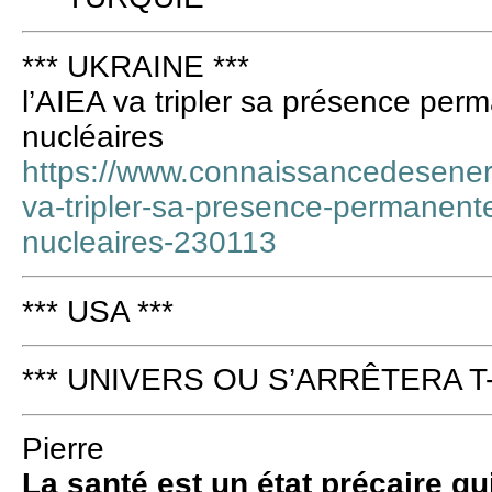
*** UKRAINE ***
l’AIEA va tripler sa présence per
nucléaires
https://www.connaissancedesenerg
va-tripler-sa-presence-permanente
nucleaires-230113
*** USA ***
*** UNIVERS OU S’ARRÊTERA T-O
Pierre
La santé est un état précaire qu