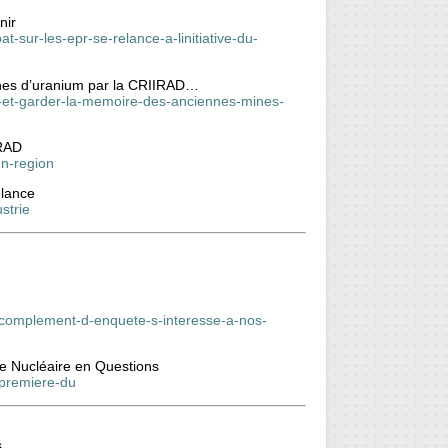
nir
t-sur-les-epr-se-relance-a-linitiative-du-
ines d’uranium par la CRIIRAD…
ns-et-garder-la-memoire-des-anciennes-mines-
IRAD
en-region
elance
strie
-complement-d-enquete-s-interesse-a-nos-
e Nucléaire en Questions
-premiere-du
s