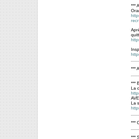
***
Oran
http
rec
Aprè
quit
htt
Insp
http
*** 
*** 
La c
http
AV
La 
http
***
***