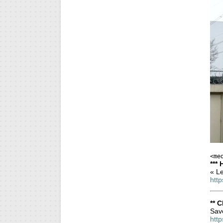
<me
*** 
« Le
htt
** 
Sav
htt