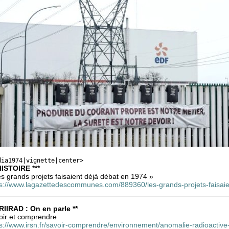
dia1974|vignette|center>
HISTOIRE ***
s grands projets faisaient déjà débat en 1974 »
ps://www.lagazettedescommunes.com/889360/les-grands-projets-faisaie
CRIIRAD : On en parle **
oir et comprendre
ps://www.irsn.fr/savoir-comprendre/environnement/anomalie-radioactiv