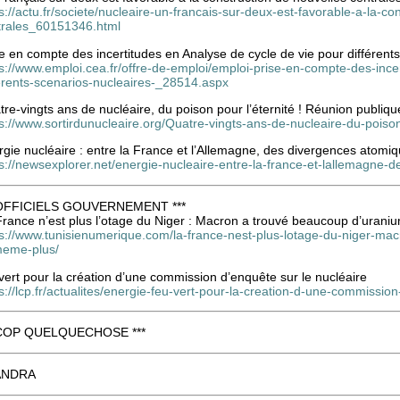
s://actu.fr/societe/nucleaire-un-francais-sur-deux-est-favorable-a-la-co
trales_60151346.html
e en compte des incertitudes en Analyse de cycle de vie pour différent
s://www.emploi.cea.fr/offre-de-emploi/emploi-prise-en-compte-des-ince
ferents-scenarios-nucleaires-_28514.aspx
re-vingts ans de nucléaire, du poison pour l’éternité ! Réunion publiqu
s://www.sortirdunucleaire.org/Quatre-vingts-ans-de-nucleaire-du-poiso
gie nucléaire : entre la France et l’Allemagne, des divergences atomi
ps://newsexplorer.net/energie-nucleaire-entre-la-france-et-lallemagne
 OFFICIELS GOUVERNEMENT ***
France n’est plus l’otage du Niger : Macron a trouvé beaucoup d’uran
ps://www.tunisienumerique.com/la-france-nest-plus-lotage-du-niger-m
meme-plus/
vert pour la création d’une commission d’enquête sur le nucléaire
s://lcp.fr/actualites/energie-feu-vert-pour-la-creation-d-une-commissi
 COP QUELQUECHOSE ***
 ANDRA