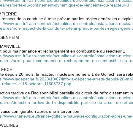
s://www.asn.fr/l-asn-controle/actualites-du-controle/installations-nucleai
leaires/perte-du-confinement-dynamique-de-l-enceinte-du-reacteur-3
MPIERRE
respect de la conduite à tenir prévue par les règles générales d’exploi
s://www.asn.fr/l-asn-controle/actualites-du-controle/installations-nucleai
eaires/non-respect-de-la-conduite-a-tenir-prevue-par-les-regles-gener
SSENHEIM
MANVILLE
êt pour maintenance et rechargement en combustible du réacteur 1
s://www.asn.fr/l-asn-controle/actualites-du-controle/installations-nuclea
leaires/arret-pour-maintenance-et-rechargement-en-combustible-du-re
LFECH
té depuis 20 mois, le réacteur nucléaire numéro 1 de Golfech sera rel
ps://www.ladepeche.fr/2023/10/07/info-la-depeche-arrete-depuis-20-moi
a-relance-le-18-octobre-11503737.php
ction tardive de l’indisponibilité partielle du circuit de refroidissement 
s://www.asn.fr/l-asn-controle/actualites-du-controle/installations-nucleai
eaires/detection-tardive-de-l-indisponibilite-partielle-du-circuit-de-refr
vaise configuration après une intervention
ps://www.rnanews.eu/france-golfech-mauvaise-configuration-apres-une-
AVELINES