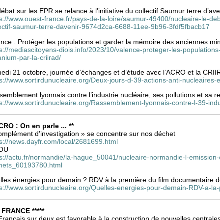
ébat sur les EPR se relance à l’initiative du collectif Saumur terre d’ave
s://www.ouest-france.fr/pays-de-la-loire/saumur-49400/nucleaire-le-deba
lectif-saumur-terre-davenir-9674d2ca-6688-11ee-9b96-3fdf5fbacb17
ence : Protéger les populations et garder la mémoire des anciennes m
ps://mediascitoyens-diois.info/2023/10/valence-proteger-les-populatio
nium-par-la-criirad/
edi 21 octobre, journée d’échanges et d’étude avec l’ACRO et la CRI
s://www.sortirdunucleaire.org/Deux-jours-d-39-actions-anti-nucleaires-
emblement lyonnais contre l’industrie nucléaire, ses pollutions et sa r
s://www.sortirdunucleaire.org/Rassemblement-lyonnais-contre-l-39-indu
CRO : On en parle ... **
omplément d’investigation » se concentre sur nos déchet
s://news.dayfr.com/local/2681699.html
OU
ps://actu.fr/normandie/la-hague_50041/nucleaire-normandie-l-emission
hets_60193780.html
lles énergies pour demain ? RDV à la première du film documentaire d
ps://www.sortirdunucleaire.org/Quelles-energies-pour-demain-RDV-a-la
* FRANCE *****
rançais sur deux est favorable à la construction de nouvelles centrale