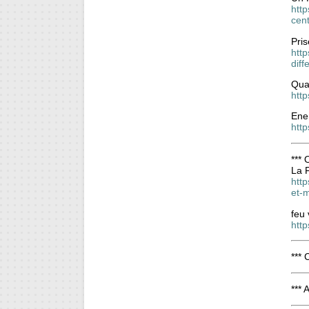
http
cen
Pris
http
dif
Quat
http
Ener
htt
***
La 
htt
et-
feu 
http
***
***