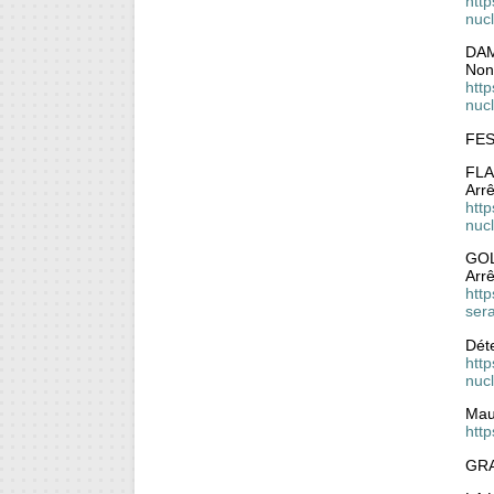
http
nuc
DA
Non-
http
nucl
FE
FLA
Arr
http
nuc
GO
Arrê
htt
ser
Déte
http
nucl
Mau
htt
GR