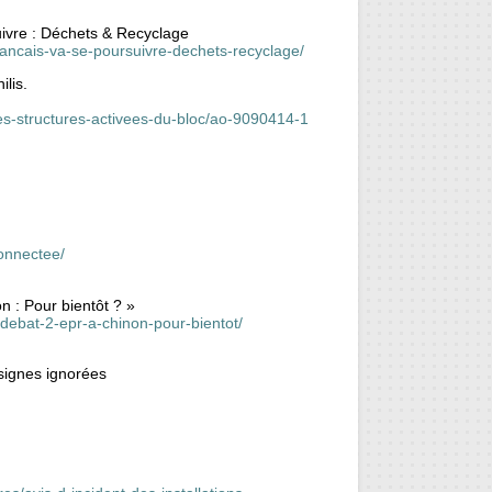
ivre : Déchets & Recyclage
rancais-va-se-poursuivre-dechets-recyclage/
lis.
s-structures-activees-du-bloc/ao-9090414-1
connectee/
n : Pour bientôt ? »
-debat-2-epr-a-chinon-pour-bientot/
nsignes ignorées