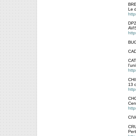
BRE
Le 
htt
DP2
AVI
htt
BU
CA
CA
l’un
http
CH
13 o
http
CH
Cent
http
CIV
CR
Per