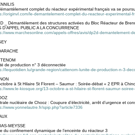
NNILIS
démantèlement complet du réacteur expérimental français va se poursu
ps://originvl.com/le-demantelement-complet-du-reacteur-experimental-f
D _ Démantèlement des structures activées du Bloc Réacteur de Brenni
S D’APPEL PUBLIC A LA CONCURRENCE
ps://www.marchesonline.com/appels-offres/avis/dp2d-demantelement-de
GEY
DARACHE
TTENOM
ité de production n° 3 déconnectée
s://lequotidien.lu/grande-region/cattenom-lunite-de-production-n-3-de
INON
ctobre à St Hilaire St Florent – Saumur : Soirée-débat « 2 EPR à Chino
s://www.le-kiosque.org/13-octobre-a-st-hilaire-st-florent-saumur-soiree
OOZ
rale nucléaire de Chooz : Coupure d’électricité, arrêt d’urgence et co
s://www.yonnelautre.fr/spip.php?article7336
AUX
UAS-MEYSSE
te du confinement dynamique de l’enceinte du réacteur 3