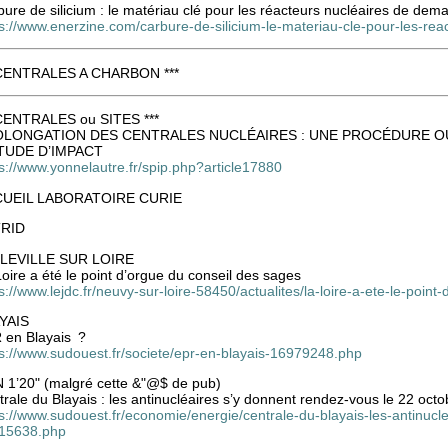
ure de silicium : le matériau clé pour les réacteurs nucléaires de dema
ps://www.enerzine.com/carbure-de-silicium-le-materiau-cle-pour-les-r
 CENTRALES A CHARBON ***
 CENTRALES ou SITES ***
LONGATION DES CENTRALES NUCLÉAIRES : UNE PROCÉDURE O
TUDE D’IMPACT
s://www.yonnelautre.fr/spip.php?article17880
UEIL LABORATOIRE CURIE
RID
LEVILLE SUR LOIRE
oire a été le point d’orgue du conseil des sages
s://www.lejdc.fr/neuvy-sur-loire-58450/actualites/la-loire-a-ete-le-po
YAIS
 en Blayais ?
ps://www.sudouest.fr/societe/epr-en-blayais-16979248.php
 1’20" (malgré cette &"@$ de pub)
rale du Blayais : les antinucléaires s’y donnent rendez-vous le 22 octo
s://www.sudouest.fr/economie/energie/centrale-du-blayais-les-antinucl
15638.php