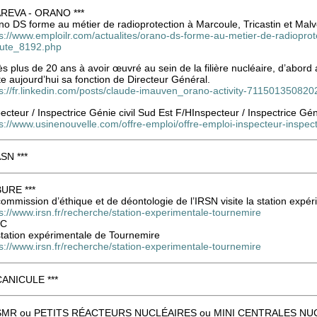
 AREVA - ORANO ***
o DS forme au métier de radioprotection à Marcoule, Tricastin et Malvé
s://www.emploilr.com/actualites/orano-ds-forme-au-metier-de-radioprote
rute_8192.php
s plus de 20 ans à avoir œuvré au sein de la filière nucléaire, d’abord
te aujourd’hui sa fonction de Directeur Général.
ps://fr.linkedin.com/posts/claude-imauven_orano-activity-71150135082
ecteur / Inspectrice Génie civil Sud Est F/HInspecteur / Inspectrice Gén
s://www.usinenouvelle.com/offre-emploi/offre-emploi-inspecteur-inspect
ASN ***
BURE ***
ommission d’éthique et de déontologie de l’IRSN visite la station expé
s://www.irsn.fr/recherche/station-experimentale-tournemire
EC
station expérimentale de Tournemire
s://www.irsn.fr/recherche/station-experimentale-tournemire
 CANICULE ***
 SMR ou PETITS RÉACTEURS NUCLÉAIRES ou MINI CENTRALES NUC