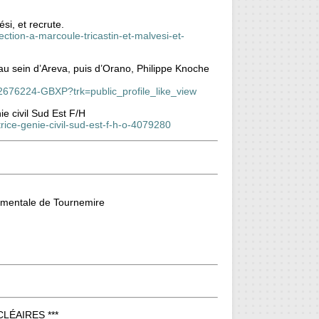
si, et recrute.
ction-a-marcoule-tricastin-et-malvesi-et-
 au sein d’Areva, puis d’Orano, Philippe Knoche
02676224-GBXP?trk=public_profile_like_view
ie civil Sud Est F/H
rice-genie-civil-sud-est-f-h-o-4079280
rimentale de Tournemire
LÉAIRES ***