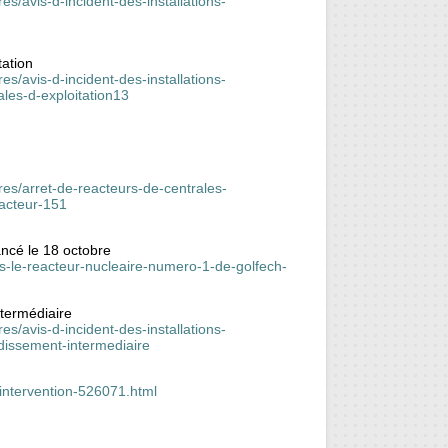
res/avis-d-incident-des-installations-
tation
res/avis-d-incident-des-installations-
ales-d-exploitation13
ires/arret-de-reacteurs-de-centrales-
acteur-151
ancé le 18 octobre
s-le-reacteur-nucleaire-numero-1-de-golfech-
intermédiaire
res/avis-d-incident-des-installations-
oidissement-intermediaire
intervention-526071.html