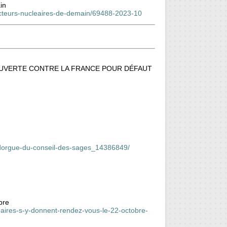
in
eacteurs-nucleaires-de-demain/69488-2023-10
UVERTE CONTRE LA FRANCE POUR DÉFAUT
int-dorgue-du-conseil-des-sages_14386849/
bre
eaires-s-y-donnent-rendez-vous-le-22-octobre-