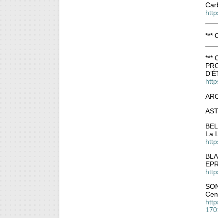
Carb
htt
***
***
PRO
D’É
http
ARC
AST
BEL
La L
http
BLA
EPR
htt
SON
Cent
http
170