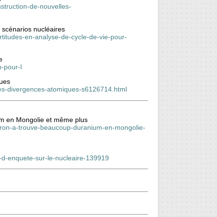
nstruction-de-nouvelles-
s scénarios nucléaires
rtitudes-en-analyse-de-cycle-de-vie-pour-
e
n-pour-l
ques
-des-divergences-atomiques-s6126714.html
ium en Mongolie et même plus
acron-a-trouve-beaucoup-duranium-en-mongolie-
on-d-enquete-sur-le-nucleaire-139919