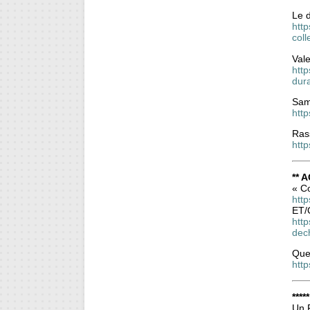
Le d
http
col
Val
htt
dura
Sam
http
Rass
http
** A
« C
http
ET/
htt
dec
Que
htt
****
Un F