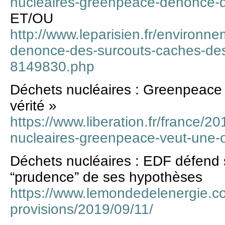
nucleaires-greenpeace-denonce-
ET/OU
http://www.leparisien.fr/environn
denonce-des-surcouts-caches-de
8149830.php
Déchets nucléaires : Greenpeace 
vérité »
https://www.liberation.fr/france/2
nucleaires-greenpeace-veut-une-
Déchets nucléaires : EDF défend s
“prudence” de ses hypothèses
https://www.lemondedelenergie.co
provisions/2019/09/11/