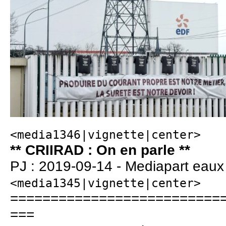
<media1346|vignette|center>
** CRIIRAD : On en parle **
PJ : 2019-09-14 - Mediapart eau
<media1345|vignette|center>
==========================
===