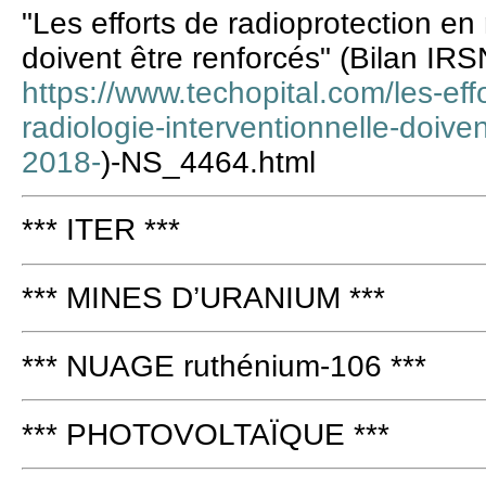
"Les efforts de radioprotection en 
doivent être renforcés" (Bilan IR
https://www.techopital.com/les-eff
radiologie-interventionnelle-doiven
2018-
)-NS_4464.html
*** ITER ***
*** MINES D’URANIUM ***
*** NUAGE ruthénium-106 ***
*** PHOTOVOLTAÏQUE ***