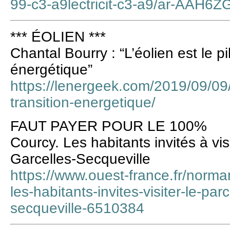
99-c3-a9lectricit-c3-a9/ar-AAH6Z
*** ÉOLIEN ***
Chantal Bourry : “L’éolien est le pil
énergétique”
https://lenergeek.com/2019/09/09/
transition-energetique/
FAUT PAYER POUR LE 100%
Courcy. Les habitants invités à vis
Garcelles-Secqueville
https://www.ouest-france.fr/norm
les-habitants-invites-visiter-le-par
secqueville-6510384