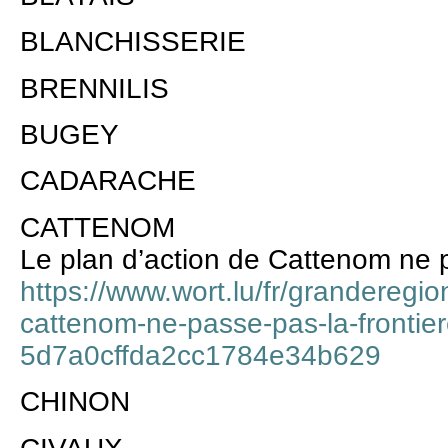
BLANCHISSERIE
BRENNILIS
BUGEY
CADARACHE
CATTENOM
Le plan d’action de Cattenom ne p
https://www.wort.lu/fr/granderegio
cattenom-ne-passe-pas-la-frontier
5d7a0cffda2cc1784e34b629
CHINON