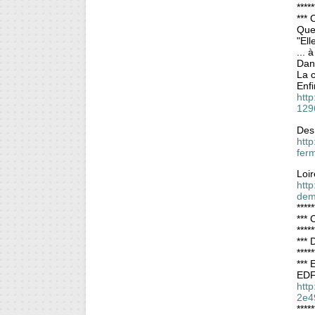
*****
***
Que
"Ell
... 
Dans
La 
Enfi
http
129
Des
http
fer
Loir
http
dem
*****
*** 
*****
***
*****
*** 
EDF 
htt
2e4
*****