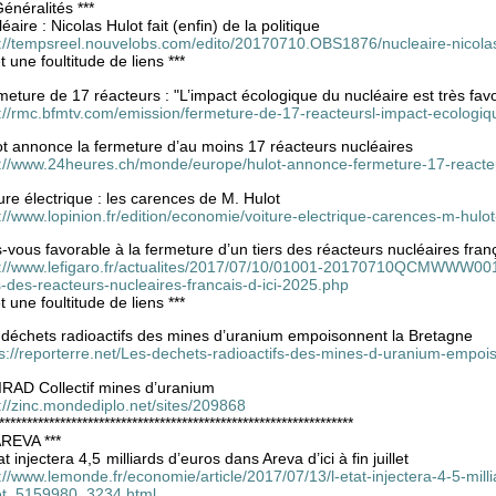
Généralités ***
éaire : Nicolas Hulot fait (enfin) de la politique
://tempsreel.nouvelobs.com/edito/20170710.OBS1876/nucleaire-nicolas-h
et une foultitude de liens ***
eture de 17 réacteurs : "L’impact écologique du nucléaire est très fav
p://rmc.bfmtv.com/emission/fermeture-de-17-reacteursl-impact-ecologiq
ot annonce la fermeture d’au moins 17 réacteurs nucléaires
p://www.24heures.ch/monde/europe/hulot-annonce-fermeture-17-reacte
ure électrique : les carences de M. Hulot
://www.lopinion.fr/edition/economie/voiture-electrique-carences-m-hul
-vous favorable à la fermeture d’un tiers des réacteurs nucléaires franç
p://www.lefigaro.fr/actualites/2017/07/10/01001-20170710QCMWWW0011
s-des-reacteurs-nucleaires-francais-d-ici-2025.php
et une foultitude de liens ***
 déchets radioactifs des mines d’uranium empoisonnent la Bretagne
ps://reporterre.net/Les-dechets-radioactifs-des-mines-d-uranium-empoi
IRAD Collectif mines d’uranium
://zinc.mondediplo.net/sites/209868
****************************************************************
AREVA ***
at injectera 4,5 milliards d’euros dans Areva d’ici à fin juillet
://www.lemonde.fr/economie/article/2017/07/13/l-etat-injectera-4-5-mill
llet_5159980_3234.html