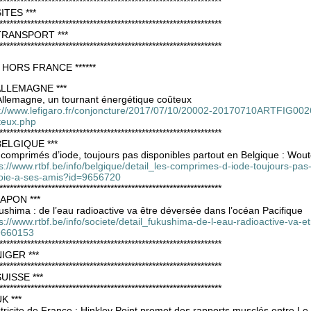
****************************************************************
SITES ***
****************************************************************
 TRANSPORT ***
****************************************************************
** HORS FRANCE ******
 ALLEMAGNE ***
Allemagne, un tournant énergétique coûteux
p://www.lefigaro.fr/conjoncture/2017/07/10/20002-20170710ARTFIG002
teux.php
****************************************************************
 BELGIQUE ***
comprimés d’iode, toujours pas disponibles partout en Belgique : Wou
s://www.rtbf.be/info/belgique/detail_les-comprimes-d-iode-toujours-pa
oie-a-ses-amis?id=9656720
****************************************************************
JAPON ***
shima : de l’eau radioactive va être déversée dans l’océan Pacifique
s://www.rtbf.be/info/societe/detail_fukushima-de-l-eau-radioactive-va-
9660153
****************************************************************
NIGER ***
****************************************************************
SUISSE ***
****************************************************************
UK ***
tricite de France : Hinkley Point promet des rapports musclés entre L