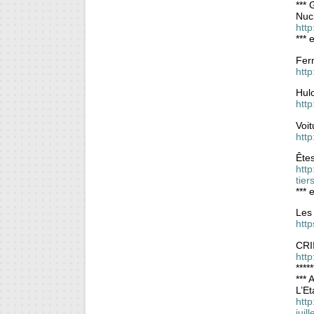
*** 
Nucl
http
*** 
Ferm
htt
Hul
htt
Voit
http
Êtes
htt
tier
*** 
Les
htt
CRI
http
*****
*** 
L’Et
http
jui