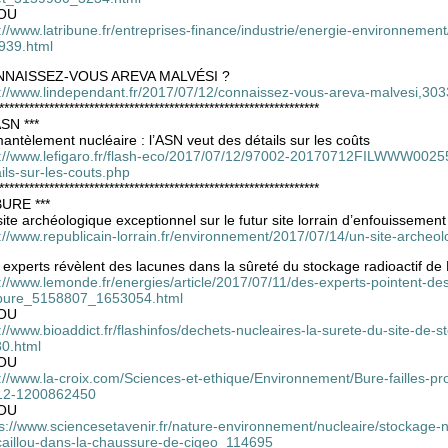
OU
://www.latribune.fr/entreprises-finance/industrie/energie-environnemen
939.html
NAISSEZ-VOUS AREVA MALVÉSI ?
p://www.lindependant.fr/2017/07/12/connaissez-vous-areva-malvesi,30
****************************************************************
ASN ***
ntèlement nucléaire : l’ASN veut des détails sur les coûts
p://www.lefigaro.fr/flash-eco/2017/07/12/97002-20170712FILWWW00255
ils-sur-les-couts.php
****************************************************************
BURE ***
ite archéologique exceptionnel sur le futur site lorrain d’enfouissemen
://www.republicain-lorrain.fr/environnement/2017/07/14/un-site-archeo
experts révèlent des lacunes dans la sûreté du stockage radioactif de
://www.lemonde.fr/energies/article/2017/07/11/des-experts-pointent-de
bure_5158807_1653054.html
OU
://www.bioaddict.fr/flashinfos/dechets-nucleaires-la-surete-du-site-de
80.html
OU
p://www.la-croix.com/Sciences-et-ethique/Environnement/Bure-failles-p
12-1200862450
OU
s://www.sciencesetavenir.fr/nature-environnement/nucleaire/stockage-n
caillou-dans-la-chaussure-de-cigeo_114695