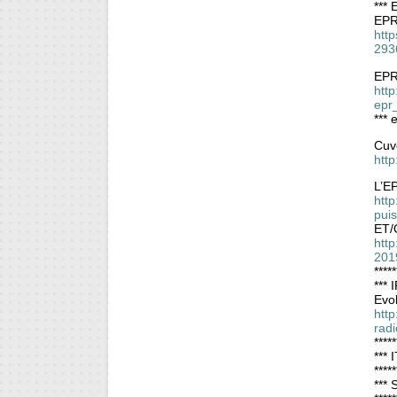
*** 
EPR 
htt
293
EPR
http
epr
*** 
Cuve
htt
L’E
htt
pui
ET/
http
201
*****
*** 
Evol
htt
rad
*****
*** 
*****
*** 