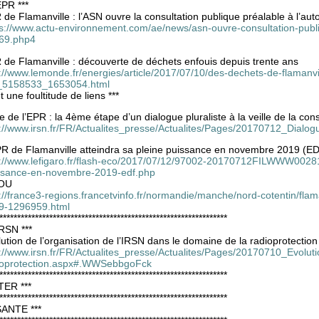
EPR ***
de Flamanville : l’ASN ouvre la consultation publique préalable à l’auto
ps://www.actu-environnement.com/ae/news/asn-ouvre-consultation-publiq
69.php4
 de Flamanville : découverte de déchets enfouis depuis trente ans
://www.lemonde.fr/energies/article/2017/07/10/des-dechets-de-flamanvil
_5158533_1653054.html
et une foultitude de liens ***
 de l’EPR : la 4ème étape d’un dialogue pluraliste à la veille de la con
p://www.irsn.fr/FR/Actualites_presse/Actualites/Pages/20170712_Dia
PR de Flamanville atteindra sa pleine puissance en novembre 2019 (E
p://www.lefigaro.fr/flash-eco/2017/07/12/97002-20170712FILWWW00281-l
ssance-en-novembre-2019-edf.php
OU
://france3-regions.francetvinfo.fr/normandie/manche/nord-cotentin/flama
9-1296959.html
****************************************************************
IRSN ***
ution de l’organisation de l’IRSN dans le domaine de la radioprotection
p://www.irsn.fr/FR/Actualites_presse/Actualites/Pages/20170710_Evolu
ioprotection.aspx#.WWSebbgoFck
****************************************************************
ITER ***
****************************************************************
SANTE ***