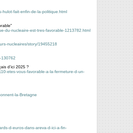
ulot-fait-enfin-de-la-politique.html
orable"
ue-du-nucleaire-est-tres-favorable-1213782.html
urs-nucleaires/story/19455218
ot-130762
ais d’ici 2025 ?
0-etes-vous-favorable-a-la-fermeture-d-un-
sonnent-la-Bretagne
iards-d-euros-dans-areva-d-ici-a-fin-