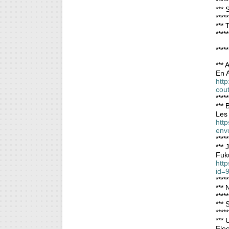
*****
*** 
*****
***
*****
***
***
En 
htt
cou
*****
***
Les 
http
env
*****
*** 
Fuku
http
id=
*****
*** 
*****
*** 
*****
*** 
Elec