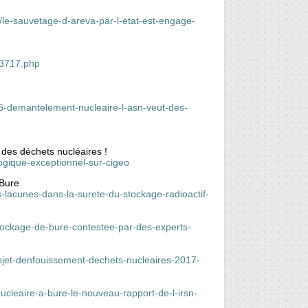
t/le-sauvetage-d-areva-par-l-etat-est-engage-
33717.php
-demantelement-nucleaire-l-asn-veut-des-
t des déchets nucléaires !
logique-exceptionnel-sur-cigeo
 Bure
s-lacunes-dans-la-surete-du-stockage-radioactif-
-stockage-de-bure-contestee-par-des-experts-
rojet-denfouissement-dechets-nucleaires-2017-
ucleaire-a-bure-le-nouveau-rapport-de-l-irsn-