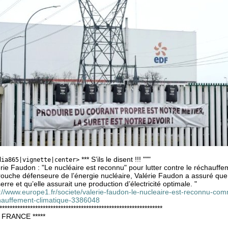
*** S’ils le disent !!! """
dia865|vignette|center>
rie Faudon : "Le nucléaire est reconnu" pour lutter contre le réchauffe
ouche défenseure de l’énergie nucléaire, Valérie Faudon a assuré que la
erre et qu’elle assurait une production d’électricité optimale. "
://www.europe1.fr/societe/valerie-faudon-le-nucleaire-est-reconnu-com
hauffement-climatique-3386048
****************************************************************
* FRANCE *****