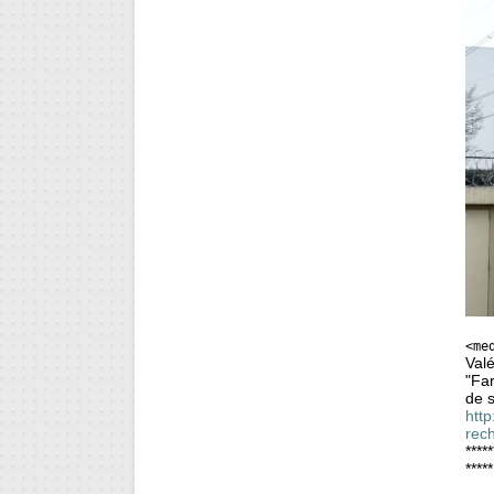
<me
Valé
"Far
de s
http
rec
*****
****