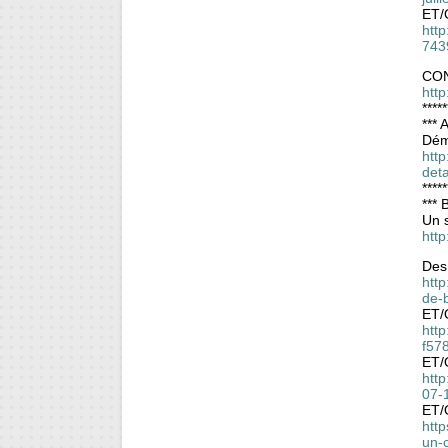
ET/
http
743
CON
htt
*****
*** 
Déma
htt
deta
*****
*** 
Un s
http
Des 
http
de-
ET/
http
f57
ET/
htt
07-
ET/
http
un-