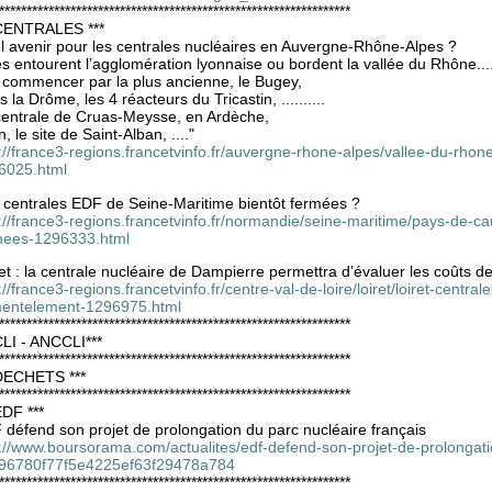
****************************************************************
 CENTRALES ***
l avenir pour les centrales nucléaires en Auvergne-Rhône-Alpes ?
es entourent l’agglomération lyonnaise ou bordent la vallée du Rhône...
à commencer par la plus ancienne, le Bugey,
 la Drôme, les 4 réacteurs du Tricastin, ..........
centrale de Cruas-Meysse, en Ardèche,
n, le site de Saint-Alban, ...."
://france3-regions.francetvinfo.fr/auvergne-rhone-alpes/vallee-du-rhon
6025.html
 centrales EDF de Seine-Maritime bientôt fermées ?
://france3-regions.francetvinfo.fr/normandie/seine-maritime/pays-de-ca
mees-1296333.html
et : la centrale nucléaire de Dampierre permettra d’évaluer les coûts
://france3-regions.francetvinfo.fr/centre-val-de-loire/loiret/loiret-cent
entelement-1296975.html
****************************************************************
CLI - ANCCLI***
****************************************************************
 DECHETS ***
****************************************************************
EDF ***
défend son projet de prolongation du parc nucléaire français
p://www.boursorama.com/actualites/edf-defend-son-projet-de-prolongati
96780f77f5e4225ef63f29478a784
****************************************************************