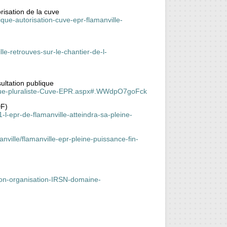
risation de la cuve
ue-autorisation-cuve-epr-flamanville-
le-retrouves-sur-le-chantier-de-l-
sultation publique
logue-pluraliste-Cuve-EPR.aspx#.WWdpO7goFck
DF)
-epr-de-flamanville-atteindra-sa-pleine-
nville/flamanville-epr-pleine-puissance-fin-
tion-organisation-IRSN-domaine-