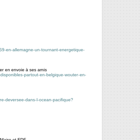
69-en-allemagne-un-tournant-energetique-
ter en envoie à ses amis
s-disponibles-partout-en-belgique-wouter-en-
etre-deversee-dans-l-ocean-pacifique?
e Maire et EDF