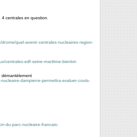
. 4 centrales en question.
e/drome/quel-avenir-centrales-nucleaires-region-
ux/centrales-edf-seine-maritime-bientot-
 de démantèlement
rale-nucleaire-dampierre-permettra-evaluer-couts-
on-du-parc-nucleaire-francais-