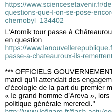
https://www.sciencesetavenir.fr/de
questions-que-l-on-se-pose-encore
chernobyl_134402
L’Atomik tour passe à Châteauroux 
en question
https://www.lanouvellerepublique.f
passe-a-chateauroux-ils-remettent
*** OFFICIELS GOUVERNEMENT **
mardi qu’il attendait des engagem
d’écologie de la part du premier m
« le grand homme d’Areva », lors 
politique générale mercredi."
http://www.lefigaro.fr/flash-actu/e