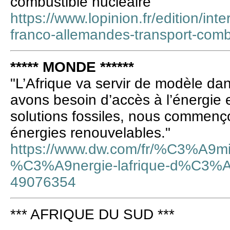
combustible nucléaire
https://www.lopinion.fr/edition/int
franco-allemandes-transport-comb
***** MONDE ******
"L’Afrique va servir de modèle da
avons besoin d’accès à l’énergie et
solutions fossiles, nous commenç
énergies renouvelables."
https://www.dw.com/fr/%C3%A9m
%C3%A9nergie-lafrique-d%C3%A
49076354
*** AFRIQUE DU SUD ***