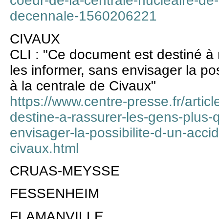
coeur-de-la-centrale-nucleaire-de-
decennale-1560206221
CIVAUX
CLI : "Ce document est destiné à 
les informer, sans envisager la pos
à la centrale de Civaux"
https://www.centre-presse.fr/arti
destine-a-rassurer-les-gens-plus-
envisager-la-possibilite-d-un-acci
civaux.html
CRUAS-MEYSSE
FESSENHEIM
FLAMANVILLE