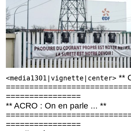
** 
<media1301|vignette|center>
==========================
================
** ACRO : On en parle ... **
==========================
================