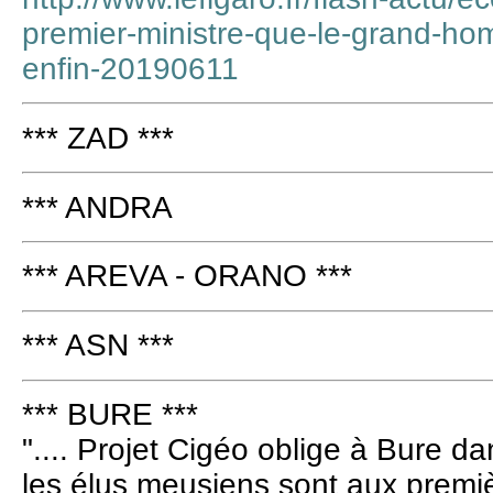
premier-ministre-que-le-grand-h
enfin-20190611
*** ZAD ***
*** ANDRA
*** AREVA - ORANO ***
*** ASN ***
*** BURE ***
".... Projet Cigéo oblige à Bure d
les élus meusiens sont aux premiè