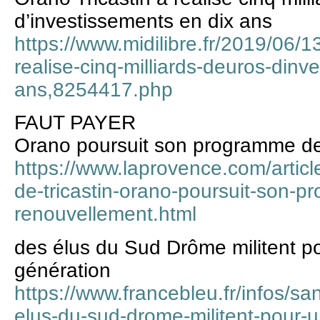
d’investissements en dix ans
https://www.midilibre.fr/2019/06/13
realise-cinq-milliards-deuros-dinv
ans,8254417.php
FAUT PAYER
Orano poursuit son programme d
https://www.laprovence.com/articl
de-tricastin-orano-poursuit-son-
renouvellement.html
des élus du Sud Drôme militent po
génération
https://www.francebleu.fr/infos/san
elus-du-sud-drome-militent-pour-u