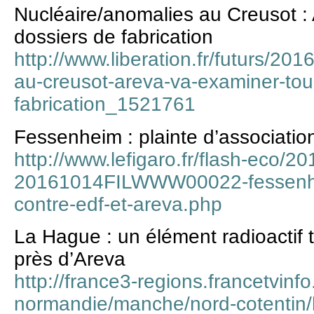
Nucléaire/anomalies au Creusot :
dossiers de fabrication
http://www.liberation.fr/futurs/20
au-creusot-areva-va-examiner-tou
fabrication_1521761
Fessenheim : plainte d’associatio
http://www.lefigaro.fr/flash-eco/2
20161014FILWWW00022-fessenhei
contre-edf-et-areva.php
La Hague : un élément radioactif t
près d’Areva
http://france3-regions.francetvinfo
normandie/manche/nord-cotentin/h