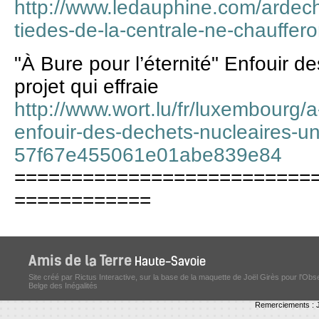
http://www.ledauphine.com/ardec
tiedes-de-la-centrale-ne-chauffero
"À Bure pour l’éternité" Enfouir d
projet qui effraie
http://www.wort.lu/fr/luxembourg/a
enfouir-des-dechets-nucleaires-un-
57f67e455061e01abe839e84
==========================
============
Site créé par Rictus Interactive, sur la base de la maquette de Joël Girès pour l'Obs
Belge des Inégalités
Remerciements : J