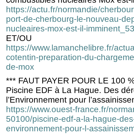
https://actu.fr/normandie/cherbou
port-de-cherbourg-le-nouveau-dep
nucleaires-mox-est-il-imminent_5
ET/OU
https://www.lamanchelibre.fr/actu
cotentin-preparation-du-chargem
de-mox
*** FAUT PAYER POUR LE 100 %
Piscine EDF à La Hague. Des dér
l’Environnement pour l’assainisse
https://www.ouest-france.fr/norma
50100/piscine-edf-a-la-hague-des
environnement-pour-l-assainissem