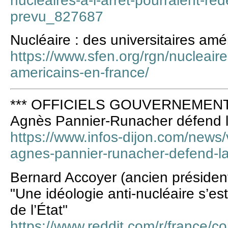
nucleaires-a-l-arret-pourraient-re
prevu_827687
Nucléaire : des universitaires am
https://www.sfen.org/rgn/nucleaire
americains-en-france/
*** OFFICIELS GOUVERNEMENT 
Agnès Pannier-Runacher défend l
https://www.infos-dijon.com/news/v
agnes-pannier-runacher-defend-la
Bernard Accoyer (ancien présiden
"Une idéologie anti-nucléaire s’est
de l’État"
https://www.reddit.com/r/france/