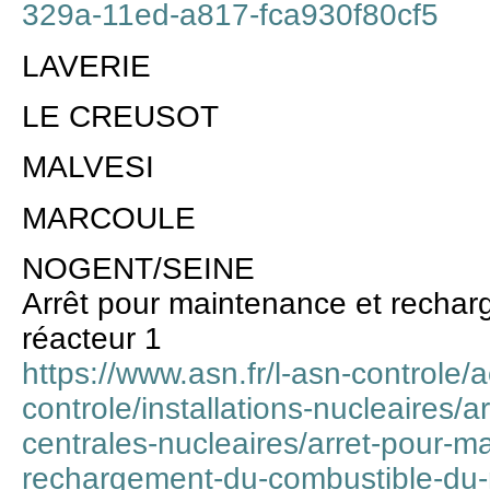
329a-11ed-a817-fca930f80cf5
LAVERIE
LE CREUSOT
MALVESI
MARCOULE
NOGENT/SEINE
Arrêt pour maintenance et recha
réacteur 1
https://www.asn.fr/l-asn-controle/a
controle/installations-nucleaires/a
centrales-nucleaires/arret-pour-m
rechargement-du-combustible-du-