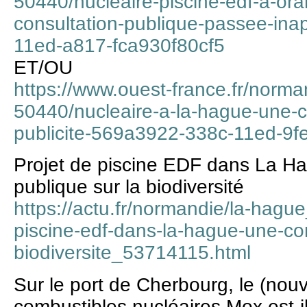
50440/nucleaire-piscine-edf-a-or
consultation-publique-passee-in
11ed-a817-fca930f80cf5
ET/OU
https://www.ouest-france.fr/norma
50440/nucleaire-a-la-hague-une-c
publicite-569a3922-338c-11ed-9f
Projet de piscine EDF dans La Ha
publique sur la biodiversité
https://actu.fr/normandie/la-hagu
piscine-edf-dans-la-hague-une-con
biodiversite_53714115.html
Sur le port de Cherbourg, le (nou
combustibles nucléaires Mox est-i