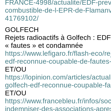
FRANCE-4998/actualite/EDF-prevo
combustible-de-l-EPR-de-Flamanvi
41769102/
GOLFECH
Rejets radioactifs à Golfech : E
« fautes » et condamnée
https://www.lefigaro.fr/flash-eco/re
edf-reconnue-coupable-de-faute
ET/OU
https://lopinion.com/articles/actua
golfech-edf-reconnue-coupable-
ET/OU
https://www.francebleu.fr/infos/soc
indemniser-des-associations-apres