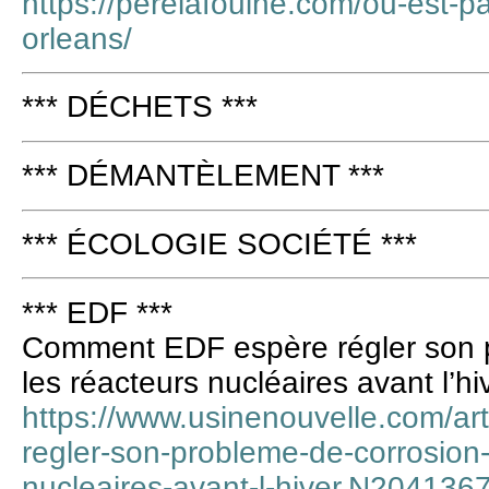
https://perelafouine.com/ou-est-pa
orleans/
*** DÉCHETS ***
*** DÉMANTÈLEMENT ***
*** ÉCOLOGIE SOCIÉTÉ ***
*** EDF ***
Comment EDF espère régler son 
les réacteurs nucléaires avant l’hi
https://www.usinenouvelle.com/ar
regler-son-probleme-de-corrosion-
nucleaires-avant-l-hiver.N204136