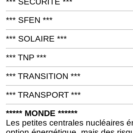
*** SÉCURITÉ ***
*** SFEN ***
*** SOLAIRE ***
*** TNP ***
*** TRANSITION ***
*** TRANSPORT ***
***** MONDE ******
Les petites centrales nucléaires
option énergétique, mais des ris