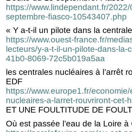
https://www.lindependant.fr/2022/
septembre-fiasco-10543407.php
« Y a-t-il un pilote dans la centra
https://www.ouest-france.fr/medias
lecteurs/y-a-t-il-un-pilote-dans-l
41b0-8069-72c5b019a5aa
les centrales nucléaires à l’arrêt r
EDF
https://www.europe1.fr/economie/e
nucleaires-a-larret-rouvriront-cet
ET UNE FOULTITUDE DE FOULT
Où est passée l’eau de la Loire à