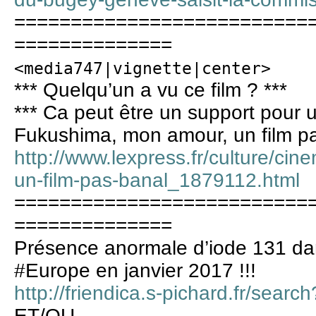
==========================
==============
<media747|vignette|center>
*** Quelqu’un a vu ce film ? ***
*** Ca peut être un support pour 
Fukushima, mon amour, un film p
http://www.lexpress.fr/culture/c
un-film-pas-banal_1879112.html
==========================
==============
Présence anormale d’iode 131 dan
#Europe en janvier 2017 !!!
http://friendica.s-pichard.fr/sea
ET/OU