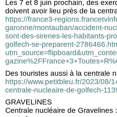
Les 7 et 8 juin prochain, des exer
doivent avoir lieu près de la cent
https://france3-regions.francetvinfo
garonne/montauban/accident-nucle
sont-des-sirenes-les-habitants-pr
golfech-se-preparent-2786466.ht
utm_source=flipboard&utm_con
gazine%2FFrance+3+Toutes+R
Des touristes aussi à la centrale 
https://www.petitbleu.fr/2023/08/1
centrale-nucleaire-de-golfech-11
GRAVELINES
Centrale nucléaire de Gravelines :