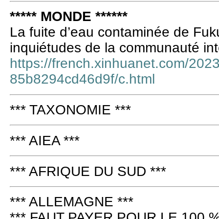
***** MONDE ******
La fuite d’eau contaminée de Fuk
inquiétudes de la communauté inte
https://french.xinhuanet.com/20
85b8294cd46d9f/c.html
*** TAXONOMIE ***
*** AIEA ***
*** AFRIQUE DU SUD ***
*** ALLEMAGNE ***
*** FAUT PAYER POUR LE 100 %