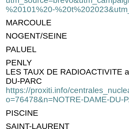
utm_source=brevo&utm_campa
%20101%20-%20t%202023&utm_
MARCOULE
NOGENT/SEINE
PALUEL
PENLY
LES TAUX DE RADIOACTIVITE a
DU-PARC
https://proxiti.info/centrales_nuc
o=76478&n=NOTRE-DAME-DU-
PISCINE
SAINT-LAURENT