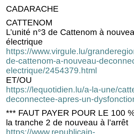
CADARACHE
CATTENOM
L’unité n°3 de Cattenom à nouve
électrique
https://www.virgule.lu/grandereg
de-cattenom-a-nouveau-deconnec
electrique/2454379.html
ET/OU
https://lequotidien.lu/a-la-une/ca
deconnectee-apres-un-dysfoncti
*** FAUT PAYER POUR LE 100 %
la tranche 2 de nouveau à l’arrêt
https://www.republicain-