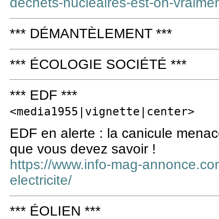
dechets-nucleaires-est-on-vraimen
*** DÉMANTÈLEMENT ***
*** ÉCOLOGIE SOCIÉTÉ ***
*** EDF ***
<media1955|vignette|center>
EDF en alerte : la canicule menace 
que vous devez savoir !
https://www.info-mag-annonce.co
electricite/
*** ÉOLIEN ***