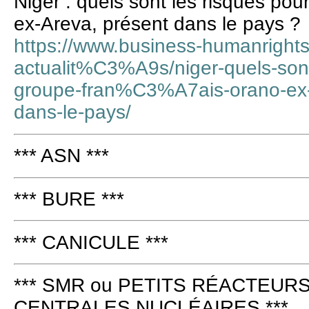
Niger : quels sont les risques pou
ex-Areva, présent dans le pays ?
https://www.business-humanright
actualit%C3%A9s/niger-quels-sont-
groupe-fran%C3%A7ais-orano-ex
dans-le-pays/
*** ASN ***
*** BURE ***
*** CANICULE ***
*** SMR ou PETITS RÉACTEURS
CENTRALES NUCLÉAIRES ***