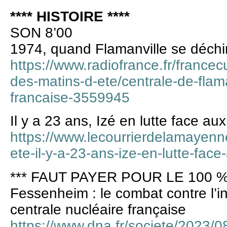
**** HISTOIRE ****
SON 8’00
1974, quand Flamanville se déchira
https://www.radiofrance.fr/francecu
des-matins-d-ete/centrale-de-flam
francaise-3559945
Il y a 23 ans, Izé en lutte face au
https://www.lecourrierdelamayenne
ete-il-y-a-23-ans-ize-en-lutte-fac
*** FAUT PAYER POUR LE 100 %
Fessenheim : le combat contre l’in
centrale nucléaire française
https://www.dna.fr/societe/2023/