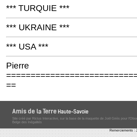
*** TURQUIE ***
*** UKRAINE ***
*** USA ***
Pierre
==========================
==
Site créé par Rictus Interactive, sur la base de la maquette de Joël Girès pour l'Obs
Belge des Inégalités
Remerciements : J