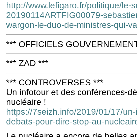
http://www.lefigaro.fr/politique/l
20190114ARTFIG00079-sebastien
wargon-le-duo-de-ministres-qui-v
*** OFFICIELS GOUVERNEMENT 
*** ZAD ***
*** CONTROVERSES ***
Un infotour et des conférences-dé
nucléaire !
https://7seizh.info/2019/01/17/un-
debats-pour-dire-stop-au-nucleair
Le nucléaire a encore de belles a