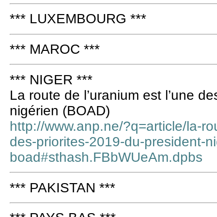
*** LUXEMBOURG ***
*** MAROC ***
*** NIGER ***
La route de l’uranium est l’une de
nigérien (BOAD)
http://www.anp.ne/?q=article/la-ro
des-priorites-2019-du-president-ni
boad#sthash.FBbWUeAm.dpbs
*** PAKISTAN ***