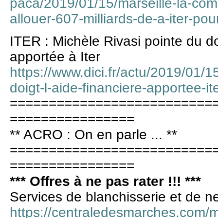
paca/2019/01/15/marseille-la-co
allouer-607-milliards-de-a-iter-po
ITER : Michèle Rivasi pointe du doi
apportée à Iter
https://www.dici.fr/actu/2019/01/15
doigt-l-aide-financiere-apportee-i
==========================
================
** ACRO : On en parle ... **
==========================
================
*** Offres à ne pas rater !!! ***
Services de blanchisserie et de n
https://centraledesmarches.com/m