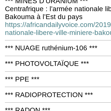
*** MINES D’URANIUM ***
Centrafrique : l’armée nationale lib
Bakouma à l’Est du pays
https://africandailyvoice.com/201
nationale-libere-ville-miniere-bak
*** NUAGE ruthénium-106 ***
*** PHOTOVOLTAÏQUE ***
*** PPE ***
*** RADIOPROTECTION ***
*** RADON ***