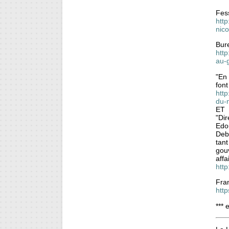
Fess
htt
nico
Bur
http
au-
"En
font
http
du-
ET
"Dir
Edou
Debe
tant
gouv
affa
http
Fran
http
*** 