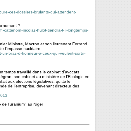
ure-ces-dossiers-brulants-qui-attendent-
vernement ?
m-cattenom-nicolas-hulot-tiendra-t-il-longtemps-
er Ministre, Macron et son lieutenant Ferrand
 de l’impasse nucléaire
t-un-bras-d-honneur-a-ceux-qui-veulent-sortir-
 un temps travaillé dans le cabinet d’avocats
tégrant son cabinet au ministère de l’Ecologie en
it aux élections législatives, quitte le
de de l’entreprise, devenant directeur des
1013
 de l’uranium” au Niger