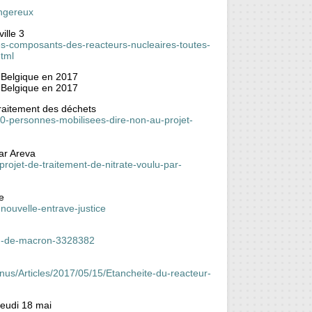
angereux
ille 3
es-composants-des-reacteurs-nucleaires-toutes-
html
a Belgique en 2017
a Belgique en 2017
raitement des déchets
00-personnes-mobilisees-dire-non-au-projet-
par Areva
rojet-de-traitement-de-nitrate-voulu-par-
e
nouvelle-entrave-justice
eau-de-macron-3328382
nus/Articles/2017/05/15/Etancheite-du-reacteur-
jeudi 18 mai