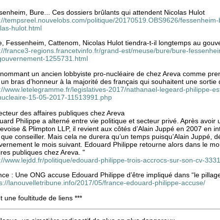
enheim, Bure... Ces dossiers brûlants qui attendent Nicolas Hulot
p://tempsreel.nouvelobs.com/politique/20170519.OBS9626/fessenheim-b
las-hulot.html
e, Fessenheim, Cattenom, Nicolas Hulot tiendra-t-il longtemps au gou
://france3-regions.francetvinfo.fr/grand-est/meuse/bure/bure-fessenhei
gouvernement-1255731.html
 nommant un ancien lobbyiste pro-nucléaire de chez Areva comme premi
 un bras d’honneur à la majorité des français qui souhaitent une sortie
://www.letelegramme.fr/legislatives-2017/nathanael-legeard-philippe-es
nucleaire-15-05-2017-11513991.php
ecteur des affaires publiques chez Areva
ard Philippe a alterné entre vie politique et secteur privé. Après avoir
voise & Plimpton LLP, il revient aux côtés d’Alain Juppé en 2007 en in
 que conseiller. Mais cela ne durera qu’un temps puisqu’Alain Juppé, défa
ernement le mois suivant. Edouard Philippe retourne alors dans le mon
ires publiques chez Areva. "
://www.lejdd.fr/politique/edouard-philippe-trois-accrocs-sur-son-cv-333
ce : Une ONG accuse Edouard Philippe d’être impliqué dans “le pillage
s://lanouvelletribune.info/2017/05/france-edouard-philippe-accuse/
et une foultitude de liens ***