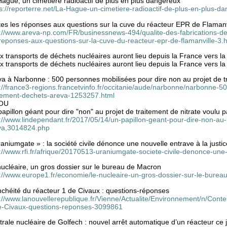
ague, un cimetière radioactif de plus en plus dangereux
s://reporterre.net/La-Hague-un-cimetiere-radioactif-de-plus-en-plus-d
tes les réponses aux questions sur la cuve du réacteur EPR de Flamanv
p://www.areva-np.com/FR/businessnews-494/qualite-des-fabrications-d
reponses-aux-questions-sur-la-cuve-du-reacteur-epr-de-flamanville-3.
 transports de déchets nucléaires auront lieu depuis la France vers l
 transports de déchets nucléaires auront lieu depuis la France vers l
va à Narbonne : 500 personnes mobilisées pour dire non au projet de t
://france3-regions.francetvinfo.fr/occitanie/aude/narbonne/narbonne-5
itement-dechets-areva-1253257.html
OU
apillon géant pour dire "non" au projet de traitement de nitrate voulu 
://www.lindependant.fr/2017/05/14/un-papillon-geant-pour-dire-non-au-p
va,3014824.php
aniumgate » : la société civile dénonce une nouvelle entrave à la justic
://www.rfi.fr/afrique/20170513-uraniumgate-societe-civile-denonce-une-
ucléaire, un gros dossier sur le bureau de Macron
p://www.europe1.fr/economie/le-nucleaire-un-gros-dossier-sur-le-bur
nchéité du réacteur 1 de Civaux : questions-réponses
://www.lanouvellerepublique.fr/Vienne/Actualite/Environnement/n/Conte
e-Civaux-questions-reponses-3099861
rale nucléaire de Golfech : nouvel arrêt automatique d’un réacteur ce 