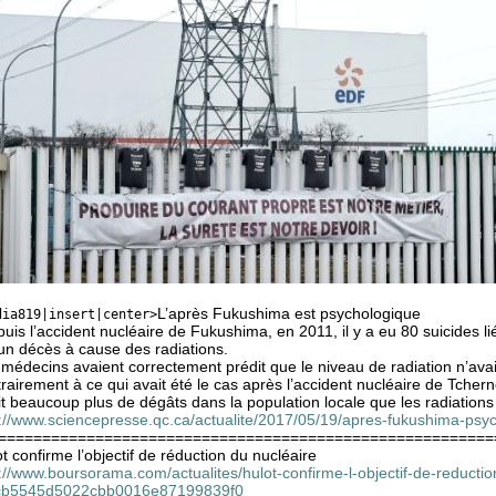
L’après Fukushima est psychologique
dia819|insert|center>
uis l’accident nucléaire de Fukushima, en 2011, il y a eu 80 suicides liés
un décès à cause des radiations.
médecins avaient correctement prédit que le niveau de radiation n’avait
rairement à ce qui avait été le cas après l’accident nucléaire de Tchern
it beaucoup plus de dégâts dans la population locale que les radiations
p://www.sciencepresse.qc.ca/actualite/2017/05/19/apres-fukushima-psy
========================================================
t confirme l’objectif de réduction du nucléaire
://www.boursorama.com/actualites/hulot-confirme-l-objectif-de-reductio
cb5545d5022cbb0016e87199839f0