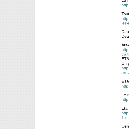
La H
http
Tou
htt
les-
Deux
Deux
Are
http
tra
ET/
Un p
http
are
« Ur
http
Le n
htt
Éta
http
1-d
Cent