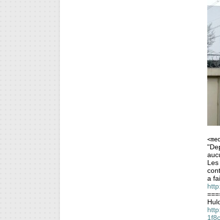
<me
"Dep
auc
Les 
cont
a fa
htt
===
Hulo
http
1f8