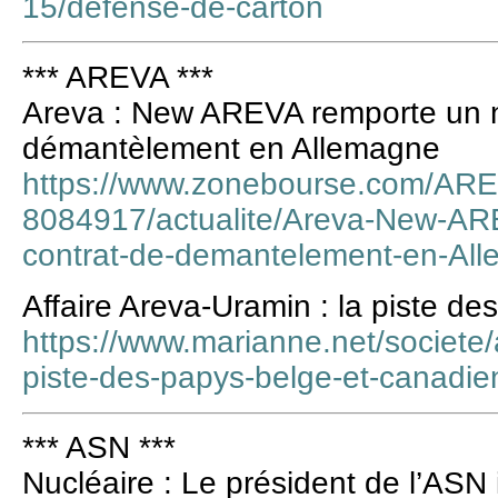
15/defense-de-carton
*** AREVA ***
Areva : New AREVA remporte un 
démantèlement en Allemagne
https://www.zonebourse.com/AR
8084917/actualite/Areva-New-AR
contrat-de-demantelement-en-Al
Affaire Areva-Uramin : la piste d
https://www.marianne.net/societe/a
piste-des-papys-belge-et-canadie
*** ASN ***
Nucléaire : Le président de l’ASN 