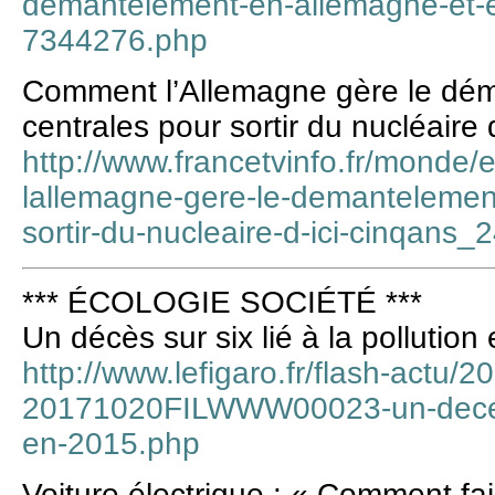
demantelement-en-allemagne-et-en
7344276.php
Comment l’Allemagne gère le dé
centrales pour sortir du nucléaire 
http://www.francetvinfo.fr/monde
lallemagne-gere-le-demantelement
sortir-du-nucleaire-d-ici-cinqans
*** ÉCOLOGIE SOCIÉTÉ ***
Un décès sur six lié à la pollution
http://www.lefigaro.fr/flash-actu/
20171020FILWWW00023-un-deces-su
en-2015.php
Voiture électrique : « Comment fai