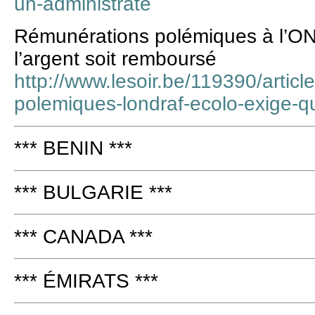
un-administrate
Rémunérations polémiques à l’O
l’argent soit remboursé
http://www.lesoir.be/119390/artic
polemiques-londraf-ecolo-exige-q
*** BENIN ***
*** BULGARIE ***
*** CANADA ***
*** ÉMIRATS ***