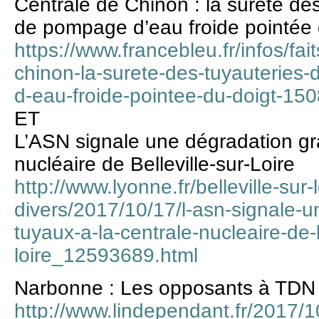
Centrale de Chinon : la sûreté de
de pompage d’eau froide pointée 
https://www.francebleu.fr/infos/fait
chinon-la-surete-des-tuyauterie
d-eau-froide-pointee-du-doigt-1
ET
L’ASN signale une dégradation gra
nucléaire de Belleville-sur-Loire
http://www.lyonne.fr/belleville-sur-
divers/2017/10/17/l-asn-signale-
tuyaux-a-la-centrale-nucleaire-de-b
loire_12593689.html
Narbonne : Les opposants à TDN
http://www.lindependant.fr/2017/