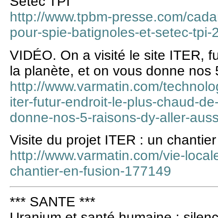
Setec TPI
http://www.tpbm-presse.com/cad
pour-spie-batignoles-et-setec-tpi-
VIDÉO. On a visité le site ITER, f
la planète, et on vous donne nos 5
http://www.varmatin.com/technologi
iter-futur-endroit-le-plus-chaud-de
donne-nos-5-raisons-dy-aller-aus
Visite du projet ITER : un chantier
http://www.varmatin.com/vie-locale/
chantier-en-fusion-177149
*** SANTE ***
Uranium et santé humaine : silence