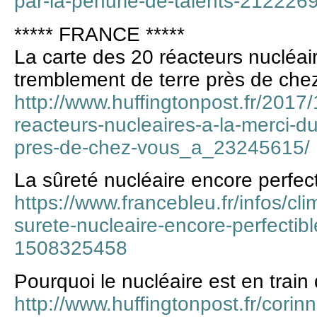
par-la-penurie-de-talents-212226
***** FRANCE *****
La carte des 20 réacteurs nucléair
tremblement de terre près de che
http://www.huffingtonpost.fr/2017/
reacteurs-nucleaires-a-la-merci-d
pres-de-chez-vous_a_23245615/
La sûreté nucléaire encore perfect
https://www.francebleu.fr/infos/cl
surete-nucleaire-encore-perfectibl
1508325458
Pourquoi le nucléaire est en train
http://www.huffingtonpost.fr/corin