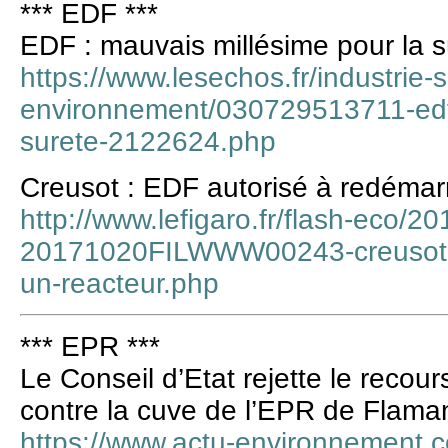
*** EDF ***
EDF : mauvais millésime pour la s
https://www.lesechos.fr/industrie-
environnement/030729513711-edf-
surete-2122624.php
Creusot : EDF autorisé à redémar
http://www.lefigaro.fr/flash-eco/2
20171020FILWWW00243-creusot-ed
un-reacteur.php
*** EPR ***
Le Conseil d’Etat rejette le recou
contre la cuve de l’EPR de Flaman
https://www.actu-environnement