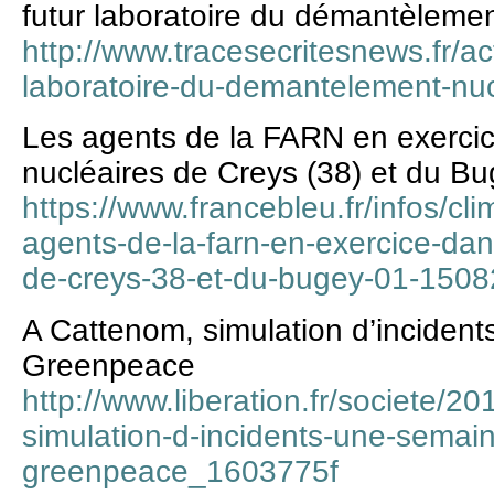
futur laboratoire du démantèlemen
http://www.tracesecritesnews.fr/act
laboratoire-du-demantelement-nu
Les agents de la FARN en exercic
nucléaires de Creys (38) et du Bu
https://www.francebleu.fr/infos/cl
agents-de-la-farn-en-exercice-dan
de-creys-38-et-du-bugey-01-150
A Cattenom, simulation d’inciden
Greenpeace
http://www.liberation.fr/societe/2
simulation-d-incidents-une-semai
greenpeace_1603775f