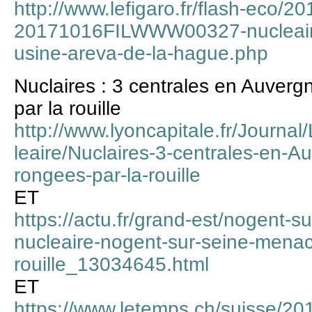
http://www.lefigaro.fr/flash-eco/2
20171016FILWWW00327-nucleaire-
usine-areva-de-la-hague.php
Nuclaires : 3 centrales en Auver
par la rouille
http://www.lyoncapitale.fr/Journal
leaire/Nuclaires-3-centrales-en-
rongees-par-la-rouille
ET
https://actu.fr/grand-est/nogent-s
nucleaire-nogent-sur-seine-mena
rouille_13034645.html
ET
https://www.letemps.ch/suisse/20