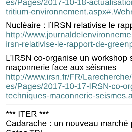
es/Pages/2017-10-18-actualisati
tritium-environnement.aspx#.W
Nucléaire : l’IRSN relativise le r
http://www.journaldelenvironnement
irsn-relativise-le-rapport-de-gre
L’IRSN co-organise un workshop s
maçonnerie face aux séismes
http://www.irsn.fr/FR/Larecherche
es/Pages/2017-10-17-IRSN-co-or
techniques-maconnerie-seisme
*** ITER ***
Cadarache : un nouveau marché p