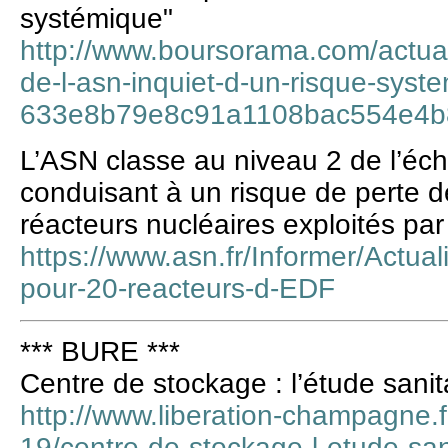
systémique"
http://www.boursorama.com/actuali
de-l-asn-inquiet-d-un-risque-syst
633e8b79e8c91a1108bac554e4b
L’ASN classe au niveau 2 de l’éc
conduisant à un risque de perte d
réacteurs nucléaires exploités pa
https://www.asn.fr/Informer/Actual
pour-20-reacteurs-d-EDF
*** BURE ***
Centre de stockage : l’étude sanita
http://www.liberation-champagne.f
19/centre-de-stockage-l-etude-sani