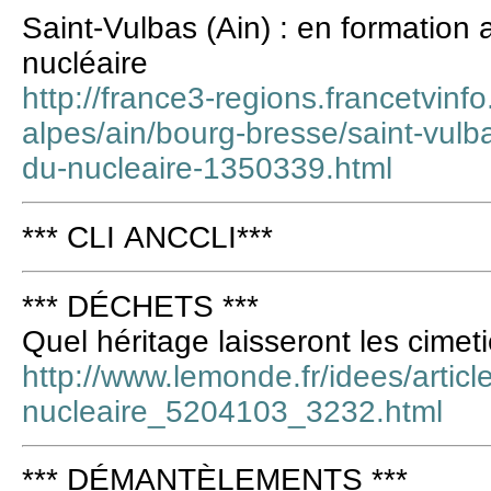
Saint-Vulbas (Ain) : en formation a
nucléaire
http://france3-regions.francetvinf
alpes/ain/bourg-bresse/saint-vulba
du-nucleaire-1350339.html
*** CLI ANCCLI***
*** DÉCHETS ***
Quel héritage laisseront les cimet
http://www.lemonde.fr/idees/artic
nucleaire_5204103_3232.html
*** DÉMANTÈLEMENTS ***