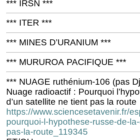
*** IRSN ***
*** ITER ***
*** MINES D’URANIUM ***
*** MURUROA PACIFIQUE ***
*** NUAGE ruthénium-106 (pas Dj
Nuage radioactif : Pourquoi l’hyp
d’un satellite ne tient pas la route
https://www.sciencesetavenir.fr/e
pourquoi-l-hypothese-russe-de-la-c
pas-la-route_119345