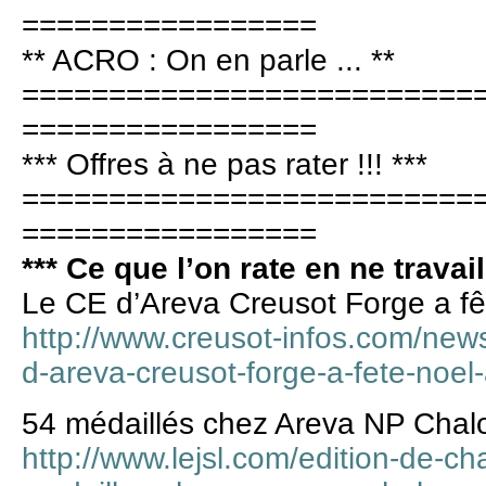
=================
** ACRO : On en parle ... **
==========================
=================
*** Offres à ne pas rater !!! ***
==========================
=================
*** Ce que l’on rate en ne travail
Le CE d’Areva Creusot Forge a fê
http://www.creusot-infos.com/news/
d-areva-creusot-forge-a-fete-noel-
54 médaillés chez Areva NP Chalo
http://www.lejsl.com/edition-de-c