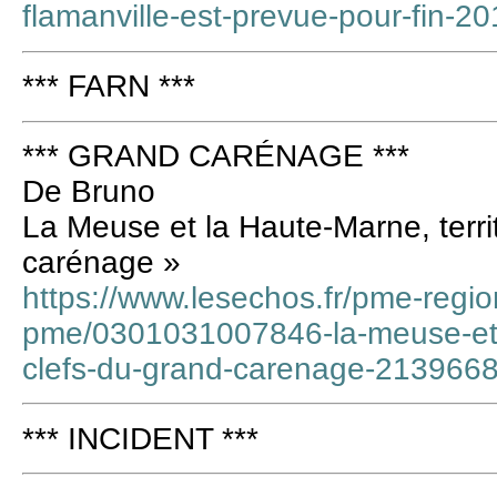
flamanville-est-prevue-pour-fin-
*** FARN ***
*** GRAND CARÉNAGE ***
De Bruno
La Meuse et la Haute-Marne, territ
carénage »
https://www.lesechos.fr/pme-region
pme/0301031007846-la-meuse-et-l
clefs-du-grand-carenage-213966
*** INCIDENT ***