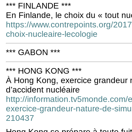
*** FINLANDE ***
En Finlande, le choix du « tout nuc
https://www.contrepoints.org/201
choix-nucleaire-lecologie
*** GABON ***
*** HONG KONG ***
À Hong Kong, exercice grandeur n
d’accident nucléaire
http://information.tv5monde.com/
exercice-grandeur-nature-de-simul
210437
Hong Kong se prépare à toute fuit