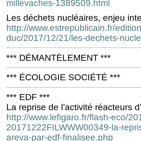
millevaches-1389509.html
Les déchets nucléaires, enjeu inte
http://www.estrepublicain.fr/editio
duc/2017/12/21/les-dechets-nuclea
*** DÉMANTÈLEMENT ***
*** ÉCOLOGIE SOCIÉTÉ ***
*** EDF ***
La reprise de l’activité réacteurs 
http://www.lefigaro.fr/flash-eco/2
20171222FILWWW00349-la-reprise-
areva-par-edf-finalisee.php