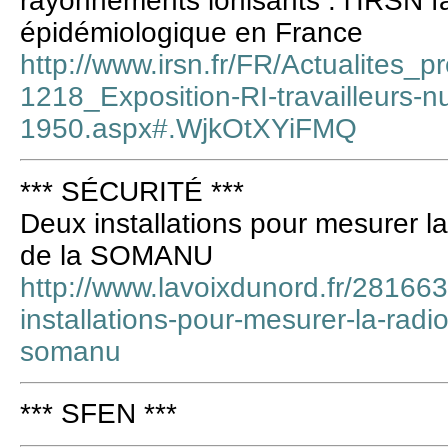
rayonnements ionisants : l’IRSN fai
épidémiologique en France
http://www.irsn.fr/FR/Actualites_
1218_Exposition-RI-travailleurs-nu
1950.aspx#.WjkOtXYiFMQ
*** SÉCURITÉ ***
Deux installations pour mesurer la 
de la SOMANU
http://www.lavoixdunord.fr/281663
installations-pour-mesurer-la-radioa
somanu
*** SFEN ***