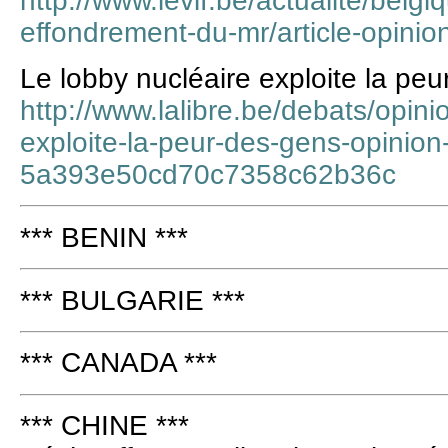
http://www.levif.be/actualite/belg
effondrement-du-mr/article-opini
Le lobby nucléaire exploite la pe
http://www.lalibre.be/debats/opini
exploite-la-peur-des-gens-opinion
5a393e50cd70c7358c62b36c
*** BENIN ***
*** BULGARIE ***
*** CANADA ***
*** CHINE ***