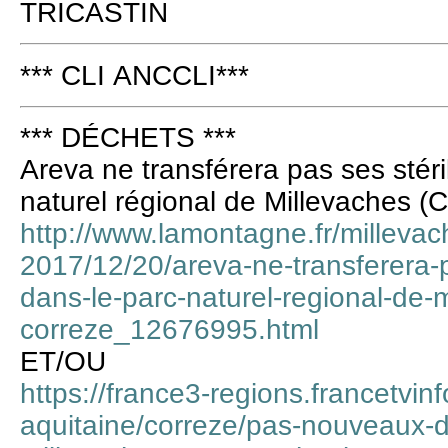
TRICASTIN
*** CLI ANCCLI***
*** DÉCHETS ***
Areva ne transférera pas ses stér
naturel régional de Millevaches (
http://www.lamontagne.fr/milleva
2017/12/20/areva-ne-transferera-p
dans-le-parc-naturel-regional-de-
correze_12676995.html
ET/OU
https://france3-regions.francetvinf
aquitaine/correze/pas-nouveaux-de