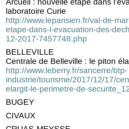
Arcueil : nouvelle étape dans l’é
laboratoire Curie
http://www.leparisien.fr/val-de-ma
etape-dans-l-evacuation-des-deche
12-2017-7457748.php
BELLEVILLE
Centrale de Belleville : le piton él
http://www.leberry.fr/sancerre/btp-
industrie/tourisme/2017/12/17/centr
elargit-le-perimetre-de-securite_
BUGEY
CIVAUX
CRUAS-MEYSSE