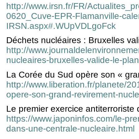
http://www.irsn.fr/FR/Actualites_
0620_Cuve-EPR-Flamanville-calend
IRSN.aspx#.WUpVDLgoFck
Déchets nucléaires : Bruxelles val
http://www.journaldelenvironnemen
nucleaires-bruxelles-valide-le-pl
La Corée du Sud opère son « gran
http://www.liberation.fr/planete/2
opere-son-grand-revirement-nucl
Le premier exercice antiterroriste
https://www.japoninfos.com/le-prem
dans-une-centrale-nucleaire.html