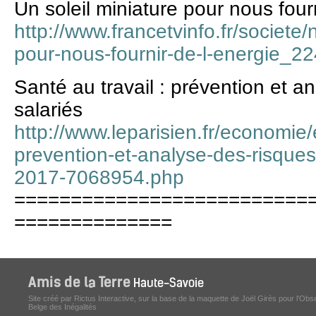
Un soleil miniature pour nous fourn
http://www.francetvinfo.fr/societe/
pour-nous-fournir-de-l-energie_2
Santé au travail : prévention et a
salariés
http://www.leparisien.fr/economie/
prevention-et-analyse-des-risques
2017-7068954.php
==========================
==============
Site créé par Rictus Interactive, sur la base de la maquette de Joël Girès pour l'Obs
Belge des Inégalités