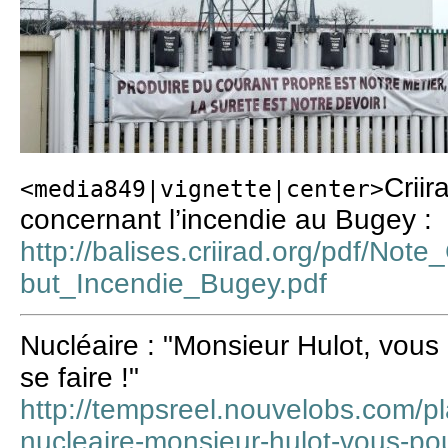
Criir
<media849|vignette|center>
concernant l’incendie au Bugey :
http://balises.criirad.org/pdf/
but_Incendie_Bugey.pdf
Nucléaire : "Monsieur Hulot, vou
se faire !"
http://tempsreel.nouvelobs.com/
nucleaire-monsieur-hulot-vous-po