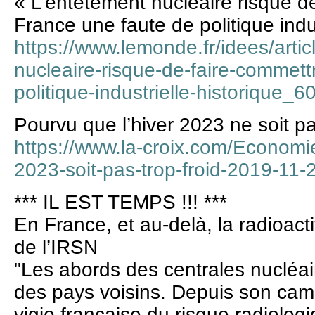
« L’entêtement nucléaire risque d
France une faute de politique indus
https://www.lemonde.fr/idees/arti
nucleaire-risque-de-faire-commett
politique-industrielle-historique
Pourvu que l’hiver 2023 ne soit pa
https://www.la-croix.com/Economi
2023-soit-pas-trop-froid-2019-1
*** IL EST TEMPS !!! ***
En France, et au-delà, la radioacti
de l’IRSN
"Les abords des centrales nucléai
des pays voisins. Depuis son cam
vigie française du risque radiolog