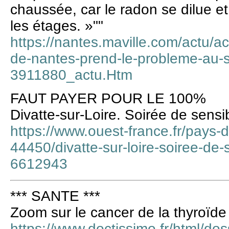
chaussée, car le radon se dilue e
les étages. »""
https://nantes.maville.com/actu/ac
de-nantes-prend-le-probleme-au-s
3911880_actu.Htm
FAUT PAYER POUR LE 100%
Divatte-sur-Loire. Soirée de sensib
https://www.ouest-france.fr/pays-de-
44450/divatte-sur-loire-soiree-de-s
6612943
*** SANTE ***
Zoom sur le cancer de la thyroïde
https://www.doctissimo.fr/html/dos