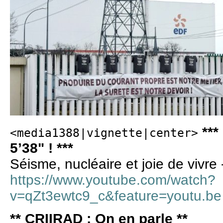
***
<media1388|vignette|center>
5’38" ! ***
Séisme, nucléaire et joie de vivr
https://www.youtube.com/watch?
v=qZt3ewtc9_c&feature=youtu.be
** CRIIRAD : On en parle **