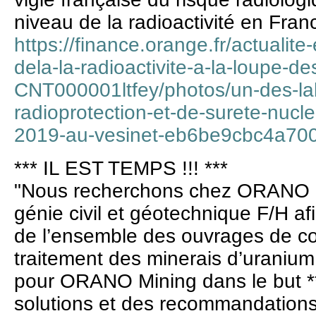
niveau de la radioactivité en Fran
https://finance.orange.fr/actualite
dela-la-radioactivite-a-la-loupe-de
CNT000001ltfey/photos/un-des-labo
radioprotection-et-de-surete-nucl
2019-au-vesinet-eb6be9cbc4a70
*** IL EST TEMPS !!! ***
"Nous recherchons chez ORANO M
génie civil et géotechnique F/H af
de l’ensemble des ouvrages de c
traitement des minerais d’uranium e
pour ORANO Mining dans le but **
solutions et des recommandations s