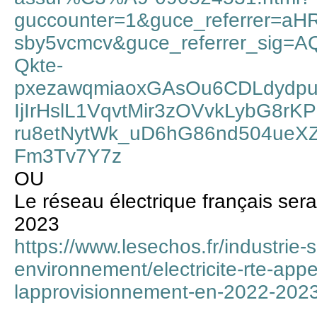
guccounter=1&guce_referrer=
sby5vcmcv&guce_referrer_sig=
Qkte-
pxezawqmiaoxGAsOu6CDLdydp
IjIrHslL1VqvtMir3zOVvkLybG8rKP
ru8etNytWk_uD6hG86nd504ueXZ
Fm3Tv7Y7z
OU
Le réseau électrique français ser
2023
https://www.lesechos.fr/industrie-
environnement/electricite-rte-appel
lapprovisionnement-en-2022-202