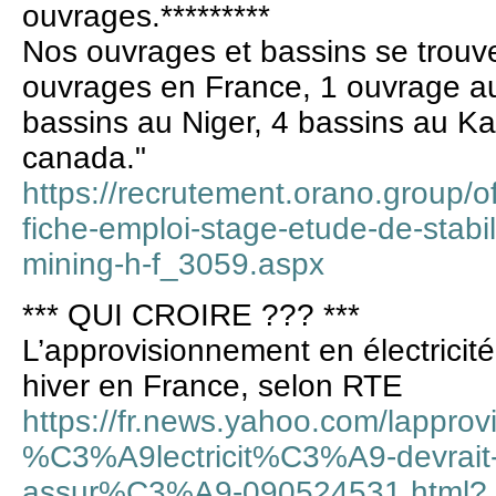
ouvrages.*********
Nos ouvrages et bassins se trouve
ouvrages en France, 1 ouvrage a
bassins au Niger, 4 bassins au K
canada."
https://recrutement.orano.group/o
fiche-emploi-stage-etude-de-stabi
mining-h-f_3059.aspx
*** QUI CROIRE ??? ***
L’approvisionnement en électricité
hiver en France, selon RTE
https://fr.news.yahoo.com/lappro
%C3%A9lectricit%C3%A9-devrai
assur%C3%A9-090524531.html?