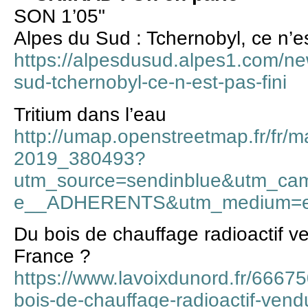
SON 1’05"
Alpes du Sud : Tchernobyl, ce n’es
https://alpesdusud.alpes1.com/ne
sud-tchernobyl-ce-n-est-pas-fini
Tritium dans l’eau
http://umap.openstreetmap.fr/fr/m
2019_380493?
utm_source=sendinblue&utm_ca
e__ADHERENTS&utm_medium=ema
Du bois de chauffage radioactif v
France ?
https://www.lavoixdunord.fr/66675
bois-de-chauffage-radioactif-vend