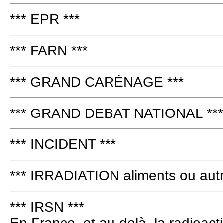
*** EPR ***
*** FARN ***
*** GRAND CARÉNAGE ***
*** GRAND DEBAT NATIONAL ***
*** INCIDENT ***
*** IRRADIATION aliments ou autr
*** IRSN ***
En France, et au-delà, la radioacti