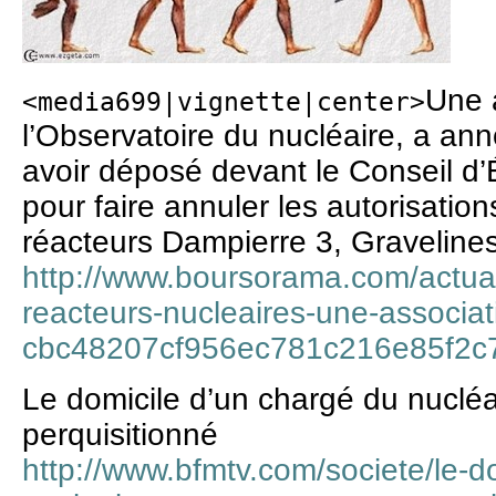
Une a
<media699|vignette|center>
l’Observatoire du nucléaire, a a
avoir déposé devant le Conseil d’
pour faire annuler les autorisati
réacteurs Dampierre 3, Gravelines 
http://www.boursorama.com/actua
reacteurs-nucleaires-une-associati
cbc48207cf956ec781c216e85f2c
Le domicile d’un chargé du nuclé
perquisitionné
http://www.bfmtv.com/societe/le-d