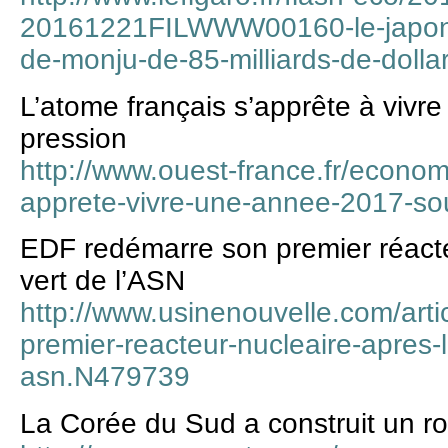
20161221FILWWW00160-le-japon-en
de-monju-de-85-milliards-de-dolla
L’atome français s’apprête à viv
pression
http://www.ouest-france.fr/econom
apprete-vivre-une-annee-2017-so
EDF redémarre son premier réacte
vert de l’ASN
http://www.usinenouvelle.com/arti
premier-reacteur-nucleaire-apres-l
asn.N479739
La Corée du Sud a construit un rob