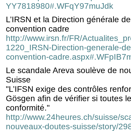
YY7818980#.WFqY97muJdk
L’IRSN et la Direction générale de
convention cadre
http://www.irsn.fr/FR/Actualites_
1220_IRSN-Direction-generale-de-
convention-cadre.aspx#.WFpIB7
Le scandale Areva soulève de no
Suisse
"L’IFSN exige des contrôles renfor
Gösgen afin de vérifier si toutes 
conformité."
http://www.24heures.ch/suisse/sc
nouveaux-doutes-suisse/story/2