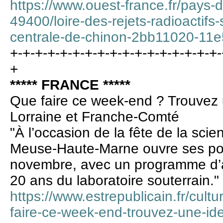
https://www.ouest-france.fr/pays-d
49400/loire-des-rejets-radioactifs
centrale-de-chinon-2bb11020-11
+-+-+-+-+-+-+-+-+-+-+-+-+-+-+-+-+-
+
***** FRANCE *****
Que faire ce week-end ? Trouvez 
Lorraine et Franche-Comté
"À l’occasion de la fête de la scie
Meuse-Haute-Marne ouvre ses por
novembre, avec un programme d’an
20 ans du laboratoire souterrain."
https://www.estrepublicain.fr/cultu
faire-ce-week-end-trouvez-une-idee