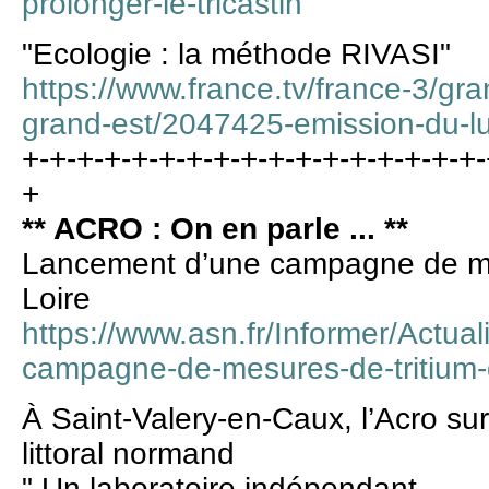
prolonger-le-tricastin
"Ecologie : la méthode RIVASI"
https://www.france.tv/france-3/gra
grand-est/2047425-emission-du-lu
+-+-+-+-+-+-+-+-+-+-+-+-+-+-+-+-+-
+
** ACRO : On en parle ... **
Lancement d’une campagne de mes
Loire
https://www.asn.fr/Informer/Actua
campagne-de-mesures-de-tritium-
À Saint-Valery-en-Caux, l’Acro surv
littoral normand
" Un laboratoire indépendant