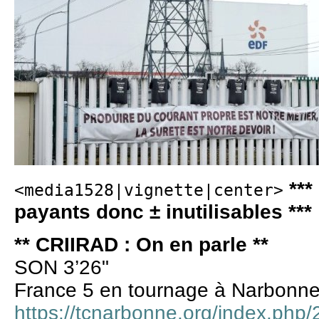
***
<media1528|vignette|center>
payants donc ± inutilisables ***
** CRIIRAD : On en parle **
SON 3’26"
France 5 en tournage à Narbonn
https://tcnarbonne.org/index.php/