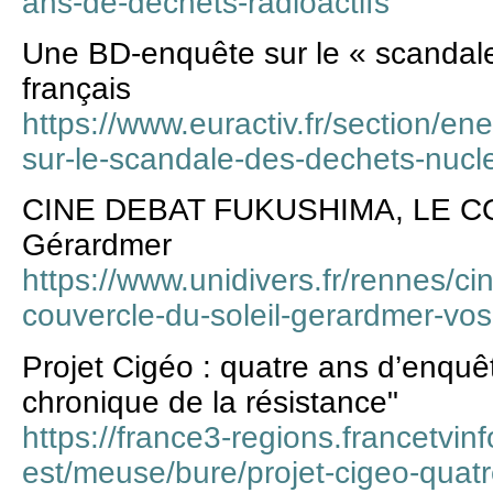
ans-de-dechets-radioactifs
Une BD-enquête sur le « scandale
français
https://www.euractiv.fr/section/e
sur-le-scandale-des-dechets-nucle
CINE DEBAT FUKUSHIMA, LE 
Gérardmer
https://www.unidivers.fr/rennes/ci
couvercle-du-soleil-gerardmer-vo
Projet Cigéo : quatre ans d’enqu
chronique de la résistance"
https://france3-regions.francetvinf
est/meuse/bure/projet-cigeo-quat