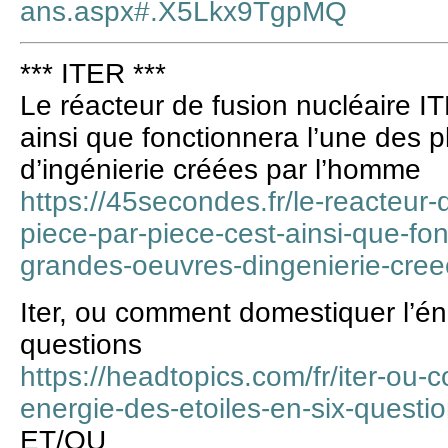
ans.aspx#.X5Lkx9TgpMQ
*** ITER ***
Le réacteur de fusion nucléaire IT
ainsi que fonctionnera l’une des
d’ingénierie créées par l’homme
https://45secondes.fr/le-reacteur-d
piece-par-piece-cest-ainsi-que-fo
grandes-oeuvres-dingenierie-cre
Iter, ou comment domestiquer l’éne
questions
https://headtopics.com/fr/iter-ou
energie-des-etoiles-en-six-quest
ET/OU