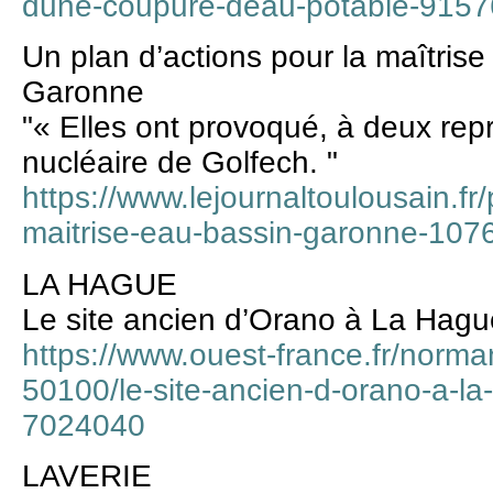
dune-coupure-deau-potable-915
Un plan d’actions pour la maîtrise
Garonne
"« Elles ont provoqué, à deux repri
nucléaire de Golfech. "
https://www.lejournaltoulousain.fr
maitrise-eau-bassin-garonne-107
LA HAGUE
Le site ancien d’Orano à La Hagu
https://www.ouest-france.fr/norma
50100/le-site-ancien-d-orano-a-l
7024040
LAVERIE