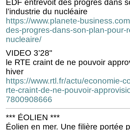
EDF entrevoit des progrès dans s
l’industrie du nucléaire
https://www.planete-business.com
des-progres-dans-son-plan-pour-re
nucleaire/
VIDEO 3’28"
le RTE craint de ne pouvoir approv
hiver
https://www.rtl.fr/actu/economie-c
rte-craint-de-ne-pouvoir-approvisi
7800908666
*** ÉOLIEN ***
Éolien en mer. Une filière portée 