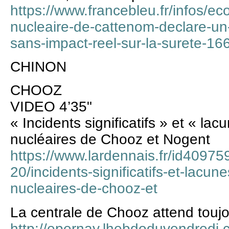
https://www.francebleu.fr/infos/ec
nucleaire-de-cattenom-declare-u
sans-impact-reel-sur-la-surete-1
CHINON
CHOOZ
VIDEO 4’35"
« Incidents significatifs » et « la
nucléaires de Chooz et Nogent
https://www.lardennais.fr/id409759
20/incidents-significatifs-et-lacun
nucleaires-de-chooz-et
La centrale de Chooz attend toujou
http://epernay.lhebdoduvendredi.c