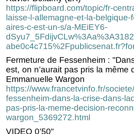
https://flipboard.com/topic/fr-ce
laisse-l-allemagne-et-la-belgique-
aires-c-est-un-s/a-MEiEY6-
dSyu7_5FdijvCLw%3Aa%3A3182
abe0c4c715%2Fpublicsenat.fr?f
Fermeture de Fessenheim : "Dans 
est, on n’aurait pas pris la même 
Emmanuelle Wargon
https://www.francetvinfo.fr/societ
fessenheim-dans-la-crise-dans-laq
pas-pris-la-meme-decision-recon
wargon_5369272.html
VIDEO 0’50"