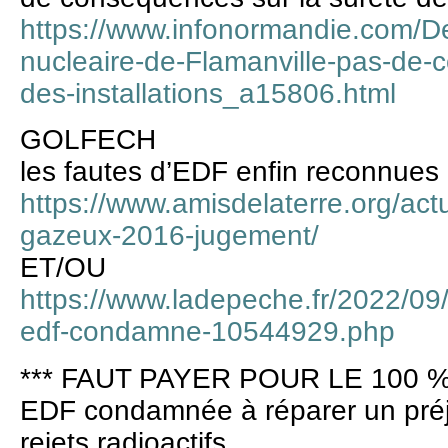
https://www.infonormandie.com/Dep
nucleaire-de-Flamanville-pas-de-
des-installations_a15806.html
GOLFECH
les fautes d’EDF enfin reconnues p
https://www.amisdelaterre.org/actu
gazeux-2016-jugement/
ET/OU
https://www.ladepeche.fr/2022/09/
edf-condamne-10544929.php
*** FAUT PAYER POUR LE 100 % **
EDF condamnée à réparer un préju
rejets radioactifs