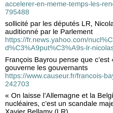
accelerer-en-meme-temps-les-reno
795488
sollicité par les députés LR, Nico
auditionné par le Parlement
https://fr.news.yahoo.com/nucl%
d%C3%A9put%C3%A9s-lr-nicolas
François Bayrou pense que c’est «
gouverne les gouvernants
https://www.causeur.fr/francois-ba
242703
« On laisse l’Allemagne et la Bel
nucléaires, c’est un scandale maje
Xavier Bellamy (LR)