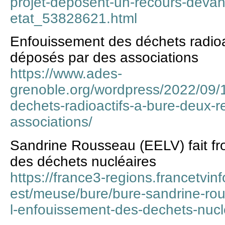
projet-deposent-un-recours-devant
etat_53828621.html
Enfouissement des déchets radioa
déposés par des associations
https://www.ades-
grenoble.org/wordpress/2022/09/
dechets-radioactifs-a-bure-deux-
associations/
Sandrine Rousseau (EELV) fait fro
des déchets nucléaires
https://france3-regions.francetvinf
est/meuse/bure/bure-sandrine-rous
l-enfouissement-des-dechets-nuc