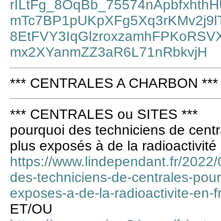
rILtFg_8OqBb_75574nApbfxhthH
mTc7BP1pUKpXFg5Xq3rKMv2j9
8EtFVY3IqGlzroxzamhFPKoRS
mx2XYanmZZ3aR6L71nRbkvjH
*** CENTRALES A CHARBON ***
*** CENTRALES ou SITES ***
pourquoi des techniciens de centra
plus exposés à de la radioactivit
https://www.lindependant.fr/2022/
des-techniciens-de-centrales-pourr
exposes-a-de-la-radioactivite-en
ET/OU