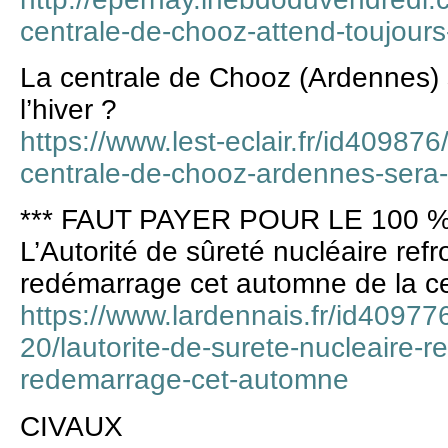
centrale-de-chooz-attend-toujours-
La centrale de Chooz (Ardennes) s
l’hiver ?
https://www.lest-eclair.fr/id409876
centrale-de-chooz-ardennes-sera-t
*** FAUT PAYER POUR LE 100 %
L’Autorité de sûreté nucléaire refro
redémarrage cet automne de la c
https://www.lardennais.fr/id409776
20/lautorite-de-surete-nucleaire-re
redemarrage-cet-automne
CIVAUX