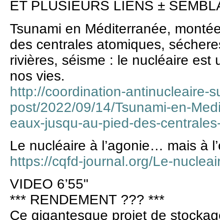
ET PLUSIEURS LIENS ± SEMB
Tsunami en Méditerranée, montée
des centrales atomiques, sécher
rivières, séisme : le nucléaire es
nos vies.
http://coordination-antinucleaire
post/2022/09/14/Tsunami-en-Med
eaux-jusqu-au-pied-des-centrale
Le nucléaire à l’agonie… mais à l’
https://cqfd-journal.org/Le-nucleai
VIDEO 6’55"
*** RENDEMENT ??? ***
Ce gigantesque projet de stockage