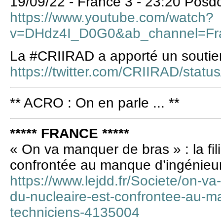
19/09/22 - France 3 - 23:20 Posd
https://www.youtube.com/watch?
v=DHdz4I_D0G0&ab_channel=Fr
La #CRIIRAD a apporté un soutien
https://twitter.com/CRIIRAD/sta
** ACRO : On en parle ... **
***** FRANCE *****
« On va manquer de bras » : la fil
confrontée au manque d’ingénieur
https://www.lejdd.fr/Societe/on-va
du-nucleaire-est-confrontee-au-m
techniciens-4135004