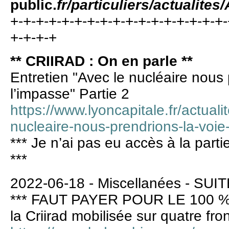
public.
fr/particuliers/actualite
+-+-+-+-+-+-+-+-+-+-+-+-+-+-+-+-+-
+-+-+-+
** CRIIRAD : On en parle **
Entretien "Avec le nucléaire nous 
l’impasse" Partie 2
https://www.lyoncapitale.fr/actuali
nucleaire-nous-prendrions-la-voie
*** Je n’ai pas eu accès à la par
***
2022-06-18 - Miscellanées - SUI
*** FAUT PAYER POUR LE 100 %
la Criirad mobilisée sur quatre fro