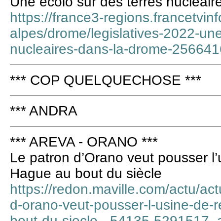
Une écolo sur des terres nucléai
https://france3-regions.francetvin
alpes/drome/legislatives-2022-une
nucleaires-dans-la-drome-256641
*** COP QUELQUECHOSE ***
*** ANDRA
*** AREVA - ORANO ***
Le patron d’Orano veut pousser l’
Hague au bout du siècle
https://redon.maville.com/actu/act
d-orano-veut-pousser-l-usine-de-
bout-du-siecle-_54135-5291517_