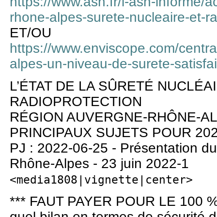
https://www.asn.fr/l-asn-informe/a
rhone-alpes-surete-nucleaire-et-r
ET/OU
https://www.enviscope.com/centra
alpes-un-niveau-de-surete-satisfa
L’ÉTAT DE LA SÛRETÉ NUCLÉAI
RADIOPROTECTION
RÉGION AUVERGNE-RHÔNE-ALP
PRINCIPAUX SUJETS POUR 20
PJ : 2022-06-25 - Présentation d
Rhône-Alpes - 23 juin 2022-1
<media1808|vignette|center>
*** FAUT PAYER POUR LE 100 %
quel bilan en termes de sécurité d