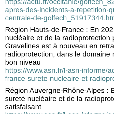
https://actu.fr/occitanie/golfech_8
apres-des-incidents-a-repetition-qu
centrale-de-golfech_51917344.ht
Région Hauts-de-France : En 2021
nucléaire et de la radioprotection 
Gravelines est à nouveau en retrai
radioprotection, dans le domaine 
bon niveau
https://www.asn.fr/l-asn-informe/a
france-surete-nucleaire-et-radiop
Région Auvergne-Rhône-Alpes : En
sureté nucléaire et de la radiopro
satisfaisant