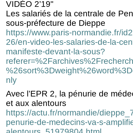
VIDÉO 2’19"
Les salariés de la centrale de Pen
sous-préfecture de Dieppe
https://www.paris-normandie.fr/id
26/en-video-les-salaries-de-la-cen
manifeste-devant-la-sous?
referer=%2Farchives%2Frecherch
%26sort%3Dweight%26word%3D
nly
Avec l’EPR 2, la pénurie de médec
et aux alentours
https://actu.fr/normandie/dieppe_
penurie-de-medecins-va-s-amplifie
alentours_51979804.html