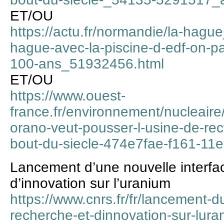
ET/OU
https://actu.fr/normandie/la-hagu
hague-avec-la-piscine-d-edf-on-pa
100-ans_51932456.html
ET/OU
https://www.ouest-
france.fr/environnement/nucleaire/
orano-veut-pousser-l-usine-de-re
bout-du-siecle-474e7fae-f161-1
Lancement d’une nouvelle interfa
d’innovation sur l’uranium
https://www.cnrs.fr/fr/lancement-d
recherche-et-dinnovation-sur-lura