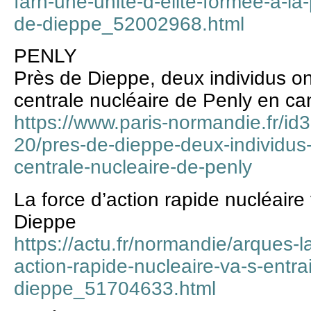
farn-une-unite-d-elite-formee-a-la
de-dieppe_52002968.html
PENLY
Près de Dieppe, deux individus on
centrale nucléaire de Penly en c
https://www.paris-normandie.fr/id
20/pres-de-dieppe-deux-individus-
centrale-nucleaire-de-penly
La force d’action rapide nucléaire
Dieppe
https://actu.fr/normandie/arques-l
action-rapide-nucleaire-va-s-entra
dieppe_51704633.html