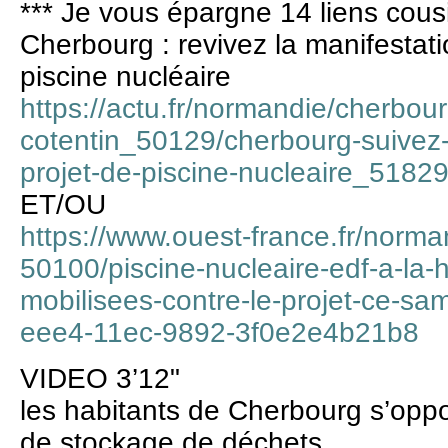
*** Je vous épargne 14 liens cous
Cherbourg : revivez la manifestati
piscine nucléaire
https://actu.fr/normandie/cherbou
cotentin_50129/cherbourg-suivez-l
projet-de-piscine-nucleaire_5182
ET/OU
https://www.ouest-france.fr/norma
50100/piscine-nucleaire-edf-a-la
mobilisees-contre-le-projet-ce-s
eee4-11ec-9892-3f0e2e4b21b8
VIDEO 3’12"
les habitants de Cherbourg s’oppo
de stockage de déchets