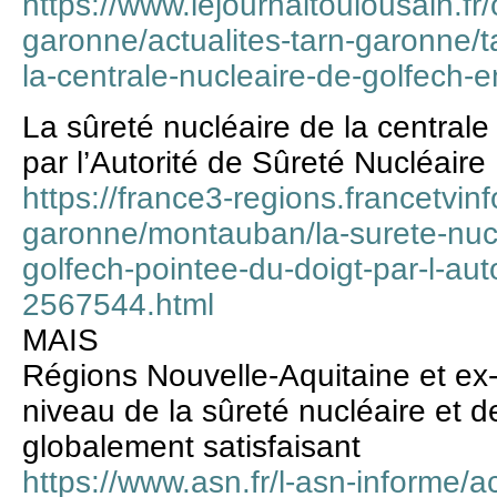
https://www.lejournaltoulousain.fr/
garonne/actualites-tarn-garonne/t
la-centrale-nucleaire-de-golfech-e
La sûreté nucléaire de la centrale
par l’Autorité de Sûreté Nucléaire
https://france3-regions.francetvinfo
garonne/montauban/la-surete-nucl
golfech-pointee-du-doigt-par-l-aut
2567544.html
MAIS
Régions Nouvelle-Aquitaine et ex-
niveau de la sûreté nucléaire et de
globalement satisfaisant
https://www.asn.fr/l-asn-informe/a