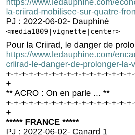
https://www.ledauphine.com/econ
la-criirad-mobilisee-sur-quatre-fro
PJ : 2022-06-02- Dauphiné
<media1809|vignette|center>
Pour la Criirad, le danger de prol
https://www.ledauphine.com/encad
criirad-le-danger-de-prolonger-la-
+-+-+-+-+-+-+-+-+-+-+-+-+-+-+-+-+-
+
** ACRO : On en parle ... **
+-+-+-+-+-+-+-+-+-+-+-+-+-+-+-+-+-
+
***** FRANCE *****
PJ : 2022-06-02- Canard 1