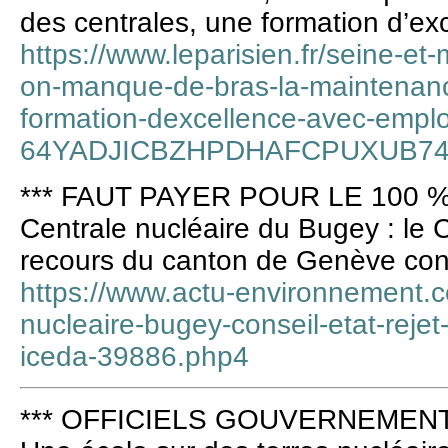
des centrales, une formation d’ex
https://www.leparisien.fr/seine-et
on-manque-de-bras-la-maintenanc
formation-dexcellence-avec-emplo
64YADJICBZHPDHAFCPUXUB74
*** FAUT PAYER POUR LE 100 %
Centrale nucléaire du Bugey : le Co
recours du canton de Genève cont
https://www.actu-environnement.
nucleaire-bugey-conseil-etat-reje
iceda-39886.php4
*** OFFICIELS GOUVERNEMENT 