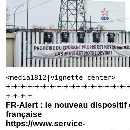
<media1812|vignette|center>
+-+-+-+-+-+-+-+-+-++-+-+-+-+-+-+-+
+-+-+-+
FR-Alert : le nouveau dispositif 
française
https://www.service-