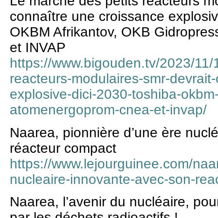
Le marché des petits réacteurs m
connaître une croissance explosive
OKBM Afrikantov, OKB Gidropre
et INVAP
https://www.bigouden.tv/2023/11/1
reacteurs-modulaires-smr-devrait-
explosive-dici-2030-toshiba-okbm-
atomenergoprom-cnea-et-invap/
Naarea, pionnière d’une ère nucl
réacteur compact
https://www.lejourguinee.com/naa
nucleaire-innovante-avec-son-rea
Naarea, l’avenir du nucléaire, pou
par les déchets radioactifs !