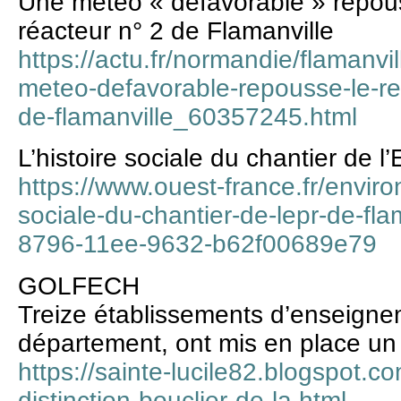
Une météo « défavorable » repou
réacteur n° 2 de Flamanville
https://actu.fr/normandie/flamanv
meteo-defavorable-repousse-le-r
de-flamanville_60357245.html
L’histoire sociale du chantier de l
https://www.ouest-france.fr/enviro
sociale-du-chantier-de-lepr-de-fla
8796-11ee-9632-b62f00689e79
GOLFECH
Treize établissements d’enseignem
département, ont mis en place un
https://sainte-lucile82.blogspot.
distinction-bouclier-de-la.html