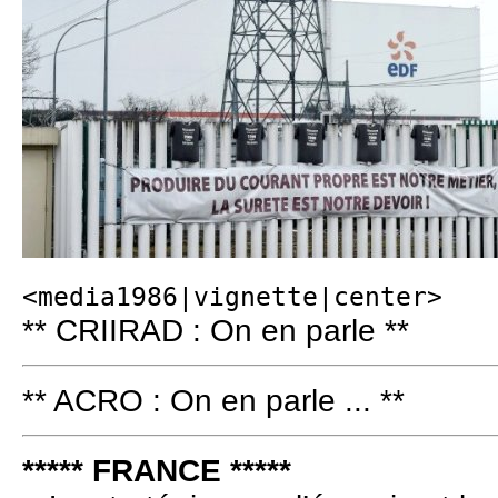
<media1986|vignette|center>
** CRIIRAD : On en parle **
** ACRO : On en parle ... **
***** FRANCE *****