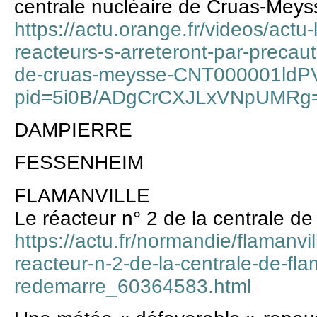
centrale nucléaire de Cruas-Meys
https://actu.orange.fr/videos/actu
reacteurs-s-arreteront-par-precaut
de-cruas-meysse-CNT000001ldPV
pid=5i0B/ADgCrCXJLxVNpUMRg
DAMPIERRE
FESSENHEIM
FLAMANVILLE
Le réacteur n° 2 de la centrale d
https://actu.fr/normandie/flamanvi
reacteur-n-2-de-la-centrale-de-fla
redemarre_60364583.html