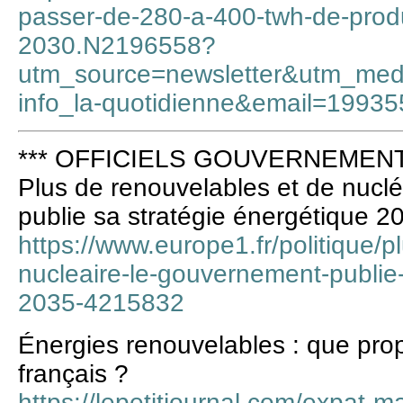
passer-de-280-a-400-twh-de-produ
2030.N2196558?
utm_source=newsletter&utm_me
info_la-quotidienne&email=199
*** OFFICIELS GOUVERNEMENT 
Plus de renouvelables et de nucl
publie sa stratégie énergétique 2
https://www.europe1.fr/politique/p
nucleaire-le-gouvernement-publie-
2035-4215832
Énergies renouvelables : que pr
français ?
https://lepetitjournal.com/expat-