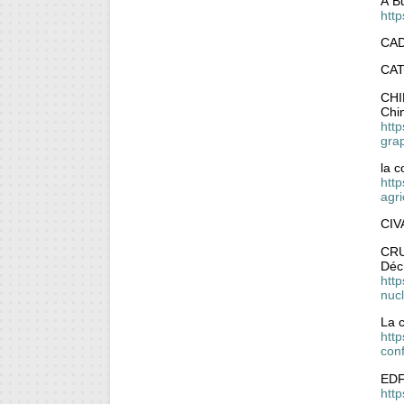
À B
htt
CA
CA
CH
Chi
htt
gra
la c
http
agr
CIV
CR
Déc
http
nuc
La 
http
con
EDF 
http