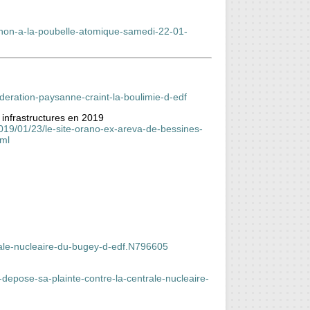
non-a-la-poubelle-atomique-samedi-22-01-
ederation-paysanne-craint-la-boulimie-d-edf
 infrastructures en 2019
2019/01/23/le-site-orano-ex-areva-de-bessines-
tml
trale-nucleaire-du-bugey-d-edf.N796605
epose-sa-plainte-contre-la-centrale-nucleaire-