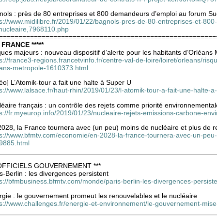
nols : près de 80 entreprises et 800 demandeurs d’emploi au forum S
ps://www.midilibre.fr/2019/01/22/bagnols-pres-de-80-entreprises-et-8
nucleaire,7968110.php
========================================================
* FRANCE *****
ues majeurs : nouveau dispositif d’alerte pour les habitants d’Orléans
s://france3-regions.francetvinfo.fr/centre-val-de-loire/loiret/orleans/ri
eans-metropole-1610373.html
éo] L’Atomik-tour a fait une halte à Super U
s://www.lalsace.fr/haut-rhin/2019/01/23/l-atomik-tour-a-fait-une-halte-a
éaire français : un contrôle des rejets comme priorité environnemental
ps://fr.myeurop.info/2019/01/23/nucleaire-rejets-emissions-carbone-en
2028, la France tournera avec (un peu) moins de nucléaire et plus de 
ps://www.bfmtv.com/economie/en-2028-la-france-tournera-avec-un-peu-
9885.html
 OFFICIELS GOUVERNEMENT ***
s-Berlin : les divergences persistent
ps://bfmbusiness.bfmtv.com/monde/paris-berlin-les-divergences-persist
gie : le gouvernement promeut les renouvelables et le nucléaire
ps://www.challenges.fr/energie-et-environnement/le-gouvernement-mise