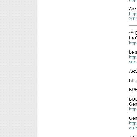
Ann
htt
201
***
La C
http
Le s
http
sur
ARC
BEL
BRE
BU
Genè
htt
Gen
htt
du-