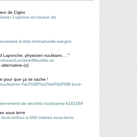
veur de Cigéo
ienter-l-opinion-en-faveur-de
a-secretaire-d-etat-emmanuelle-wargon
d Laponche, physicien nucléaire....."
ferences/Lorraine/Meurthe-et-
)-alternative-(s)
ge pour que ça se sache !
ts-nucleaires-%e2%98%a2%ef%b8%8f-bure-
-enterrement-de-dechets-nucleaires-6181569
es sous terre
de-bure-enfoui-a-500-metres-sous-terre-