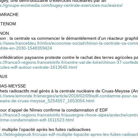
ugey, une demi-douzaine d’exercices nucléaires par an
ps://groupe-ecomedia.com/bugey-centrale-exercices-nucleaires/
DARACHE
TTENOM
INON
non : la centrale va commencer le démantèlement d’un réacteur graphi
ps://www.francebleu.fr/infos/economie-social/chinon-la-centrale-va-c
phite-en-2030-1548359424
onfédération paysanne proteste contre le rachat des terres agricoles p
s://france3-regions.francetvinfo.fr/centre-val-de-loire/chinon-37-confe
icoles-edf-autour-centrale-1613645.html
AUX
UAS-MEYSSE
hets radioactifs mal gérés à la centrale nucléaire de Cruas-Meysse (
s://www.lemonde.fr/energies/article/2018/02/09/edf-condamne-pour-sa-g
leaire-de-cruas-meysse_5254557_1653054.html
cour d’appel de Nîmes confirme la condamnation d’ EDF
s://france3-regions.francetvinfo.fr/auvergne-rhone-alpes/ardeche/cent
firme-condamnation-edf-1611523.html
multiplie l’opacité après les fuites radioactives
s://leblogdejeudi.fr/cruas-edf-multiplie-lopacite-apres-les-fuites-radioact