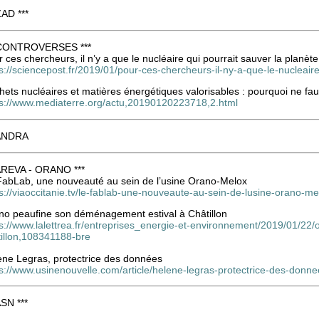
ZAD ***
 CONTROVERSES ***
 ces chercheurs, il n’y a que le nucléaire qui pourrait sauver la planète
s://sciencepost.fr/2019/01/pour-ces-chercheurs-il-ny-a-que-le-nucleaire
ets nucléaires et matières énergétiques valorisables : pourquoi ne fau
ps://www.mediaterre.org/actu,20190120223718,2.html
 ANDRA
 AREVA - ORANO ***
FabLab, une nouveauté au sein de l’usine Orano-Melox
s://viaoccitanie.tv/le-fablab-une-nouveaute-au-sein-de-lusine-orano-me
no peaufine son déménagement estival à Châtillon
ps://www.lalettrea.fr/entreprises_energie-et-environnement/2019/01/2
tillon,108341188-bre
ène Legras, protectrice des données
ps://www.usinenouvelle.com/article/helene-legras-protectrice-des-don
ASN ***