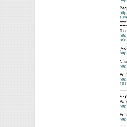
Bag
htt
sud
===
****
Risq
http
orl
[Vid
http
Nucl
htt
En 
htt
161
***
Pari
htt
Ener
htt