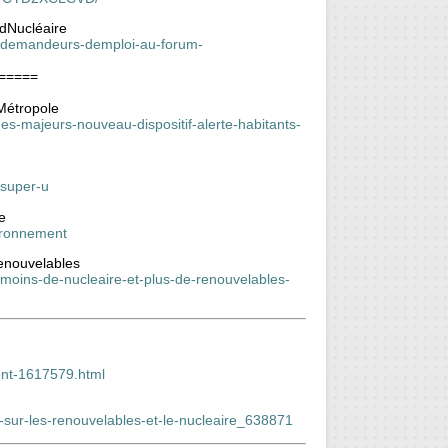
udNucléaire
00-demandeurs-demploi-au-forum-
=====
 Métropole
sques-majeurs-nouveau-dispositif-alerte-habitants-
-super-u
e
vironnement
renouvelables
moins-de-nucleaire-et-plus-de-renouvelables-
ent-1617579.html
-sur-les-renouvelables-et-le-nucleaire_638871