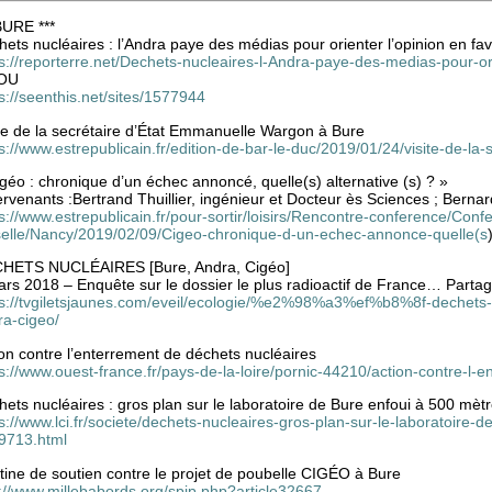
BURE ***
ets nucléaires : l’Andra paye des médias pour orienter l’opinion en fa
s://reporterre.net/Dechets-nucleaires-l-Andra-paye-des-medias-pour-or
OU
s://seenthis.net/sites/1577944
ite de la secrétaire d’État Emmanuelle Wargon à Bure
s://www.estrepublicain.fr/edition-de-bar-le-duc/2019/01/24/visite-de-l
géo : chronique d’un échec annoncé, quelle(s) alternative (s) ? »
ervenants :Bertrand Thuillier, ingénieur et Docteur ès Sciences ; Bernar
s://www.estrepublicain.fr/pour-sortir/loisirs/Rencontre-conference/Con
elle/Nancy/2019/02/09/Cigeo-chronique-d-un-echec-annonce-quelle(s
HETS NUCLÉAIRES [Bure, Andra, Cigéo]
ars 2018 – Enquête sur le dossier le plus radioactif de France… Parta
ps://tvgiletsjaunes.com/eveil/ecologie/%e2%98%a3%ef%b8%8f-deche
ra-cigeo/
on contre l’enterrement de déchets nucléaires
s://www.ouest-france.fr/pays-de-la-loire/pornic-44210/action-contre-l
ets nucléaires : gros plan sur le laboratoire de Bure enfoui à 500 mètr
s://www.lci.fr/societe/dechets-nucleaires-gros-plan-sur-le-laboratoire-
9713.html
tine de soutien contre le projet de poubelle CIGÉO à Bure
p://www.millebabords.org/spip.php?article32667