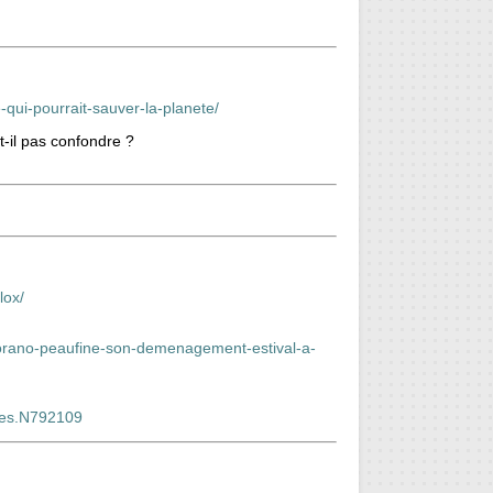
-qui-pourrait-sauver-la-planete/
t-il pas confondre ?
lox/
2/orano-peaufine-son-demenagement-estival-a-
nees.N792109