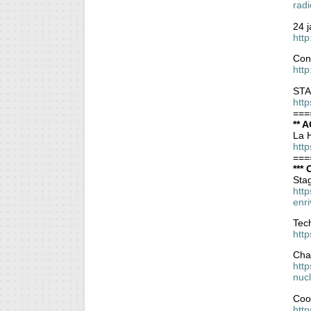
radi
24 j
htt
Cont
htt
STA
http
===
** A
La H
htt
===
*** 
Stag
http
enr
Tec
htt
Cha
htt
nuc
Coo
htt