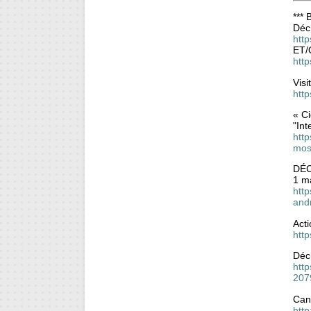
*** 
Déch
http
ET/
http
Vis
http
« Ci
"Int
http
mos
DÉC
1 m
htt
and
Acti
http
Déch
http
207
Can
htt