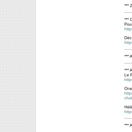
*** 
***
Pour
http
Déch
htt
***
***
Le 
http
Ora
htt
cha
Hél
htt
*** 