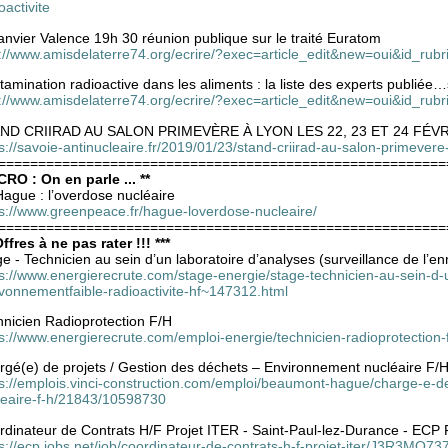
oactivite
anvier Valence 19h 30 réunion publique sur le traité Euratom
p://www.amisdelaterre74.org/ecrire/?exec=article_edit&new=oui&id_rub
amination radioactive dans les aliments : la liste des experts publiée…s
p://www.amisdelaterre74.org/ecrire/?exec=article_edit&new=oui&id_rub
ND CRIIRAD AU SALON PRIMEVÈRE À LYON LES 22, 23 ET 24 FÉVR
s://savoie-antinucleaire.fr/2019/01/23/stand-criirad-au-salon-primevere
========================================================
CRO : On en parle ... **
ague : l’overdose nucléaire
ps://www.greenpeace.fr/hague-loverdose-nucleaire/
========================================================
Offres à ne pas rater !!! ***
e - Technicien au sein d’un laboratoire d’analyses (surveillance de l’e
s://www.energierecrute.com/stage-energie/stage-technicien-au-sein-d-u
ivonnementfaible-radioactivite-hf~147312.html
hnicien Radioprotection F/H
ps://www.energierecrute.com/emploi-energie/technicien-radioprotection
rgé(e) de projets / Gestion des déchets – Environnement nucléaire F/
ps://emplois.vinci-construction.com/emploi/beaumont-hague/charge-e-d
leaire-f-h/21843/10598730
rdinateur de Contrats H/F Projet ITER - Saint-Paul-lez-Durance - EC
ps://ecp.jobs.net/job/coordinateur-de-contrats-h-f-projet-iter/J3R3M