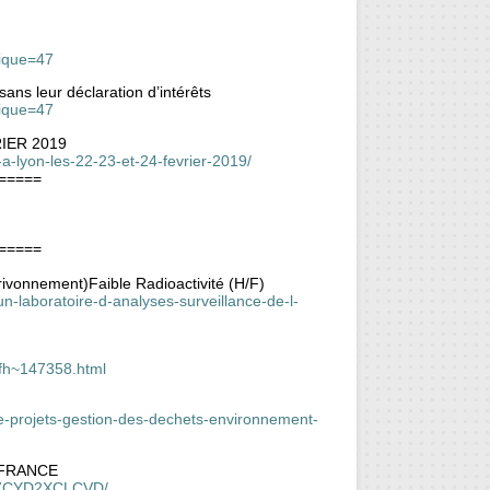
rique=47
ans leur déclaration d’intérêts
rique=47
IER 2019
-a-lyon-les-22-23-et-24-fevrier-2019/
=====
=====
nrivonnement)Faible Radioactivité (H/F)
n-laboratoire-d-analyses-surveillance-de-l-
-fh~147358.html
H
e-projets-gestion-des-dechets-environnement-
P FRANCE
Q737CYD2XCLCVD/