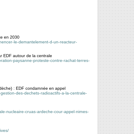
te en 2030
ommencer-le-demantelement-d-un-reacteur-
ar EDF autour de la centrale
deration-paysanne-proteste-contre-rachat-terres-
Ardèche) : EDF condamnée en appel
estion-des-dechets-radioactifs-a-la-centrale-
rale-nucleaire-cruas-ardeche-cour-appel-nimes-
ives/