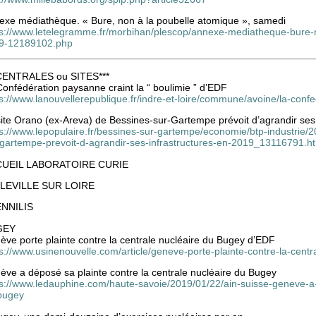
exe médiathèque. « Bure, non à la poubelle atomique », samedi
ps://www.letelegramme.fr/morbihan/plescop/annexe-mediatheque-bure-
9-12189102.php
 CENTRALES ou SITES***
onfédération paysanne craint la “ boulimie ” d’EDF
s://www.lanouvellerepublique.fr/indre-et-loire/commune/avoine/la-conf
ite Orano (ex-Areva) de Bessines-sur-Gartempe prévoit d’agrandir ses
s://www.lepopulaire.fr/bessines-sur-gartempe/economie/btp-industrie/
-gartempe-prevoit-d-agrandir-ses-infrastructures-en-2019_13116791.h
UEIL LABORATOIRE CURIE
LEVILLE SUR LOIRE
NNILIS
GEY
ve porte plainte contre la centrale nucléaire du Bugey d’EDF
ps://www.usinenouvelle.com/article/geneve-porte-plainte-contre-la-cen
ève a déposé sa plainte contre la centrale nucléaire du Bugey
ps://www.ledauphine.com/haute-savoie/2019/01/22/ain-suisse-geneve-a-d
bugey