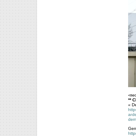
<me
** 
« De
htt
ard
dem
Genè
http