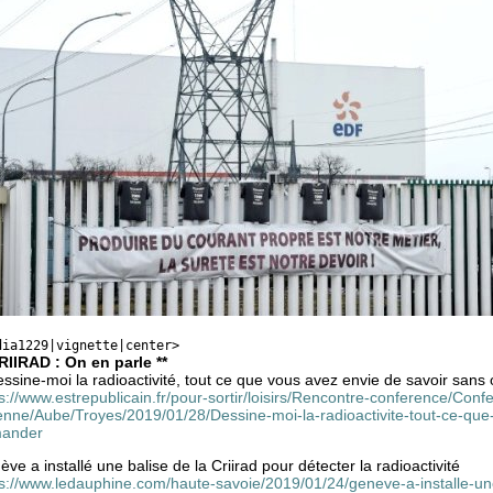
dia1229|vignette|center>
CRIIRAD : On en parle **
ssine-moi la radioactivité, tout ce que vous avez envie de savoir sans
ps://www.estrepublicain.fr/pour-sortir/loisirs/Rencontre-conference/C
enne/Aube/Troyes/2019/01/28/Dessine-moi-la-radioactivite-tout-ce-que
ander
ve a installé une balise de la Criirad pour détecter la radioactivité
s://www.ledauphine.com/haute-savoie/2019/01/24/geneve-a-installe-une-