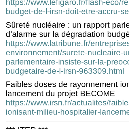
https://www.lefigaro.fr/flash-eco/r
budget-de-l-irsn-doit-etre-accru-
Sûreté nucléaire : un rapport parl
d’alarme sur la dégradation budgé
https://www.latribune.fr/entreprise
environnement/surete-nucleaire-u
parlementaire-insiste-sur-la-preo
budgetaire-de-l-irsn-963309.html
Faibles doses de rayonnement ioni
lancement du projet BECOME
https://www.irsn.fr/actualites/fai
ionisant-milieu-hospitalier-lance