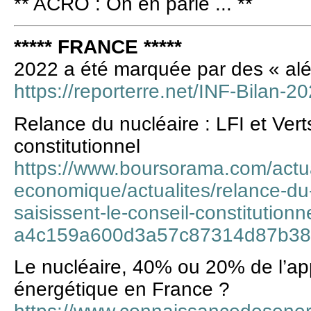
** ACRO : On en parle ... **
***** FRANCE *****
2022 a été marquée par des « alé
https://reporterre.net/INF-Bilan-
Relance du nucléaire : LFI et Vert
constitutionnel
https://www.boursorama.com/actua
economique/actualites/relance-du-n
saisissent-le-conseil-constitutionn
a4c159a600d3a57c87314d87b38
Le nucléaire, 40% ou 20% de l’a
énergétique en France ?