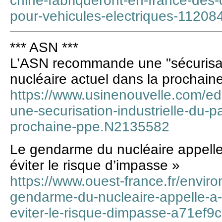
chine-fabriqueront-en-france-des
pour-vehicules-electriques-11208
*** ASN ***
L’ASN recommande une "sécurisati
nucléaire actuel dans la prochai
https://www.usinenouvelle.com/ed
une-securisation-industrielle-du-p
prochaine-ppe.N2135582
Le gendarme du nucléaire appelle 
éviter le risque d’impasse »
https://www.ouest-france.fr/envir
gendarme-du-nucleaire-appelle-a-s
eviter-le-risque-dimpasse-a71ef9